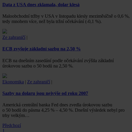
Data z USA dnes zklamala, dolar klesá
Maloobchodní tržby v USA v listopadu klesly meziměsíčně o 0,6 %,
tedy mnohem více, než byla tržní očekávání (-0,1 %).
Ze zahraničí
|
ECB zvyšuje základní sazbu na 2,50 %
ECB na dnešním zasedání podle očekávání zvýšila základní
úrokovou sazbu o 50 bodů na 2,50 %.
Ekonomika
|
Ze zahraničí
|
Sazby na dolaru jsou nejvýše od roku 2007
Americká centrální banka Fed dnes zvedla úrokovou sazbu
o 50 bodů do pásma 4,25 % – 4,50 %. Dnešní výsledek nebyl pro
trhy velkým…
Předchozí
1