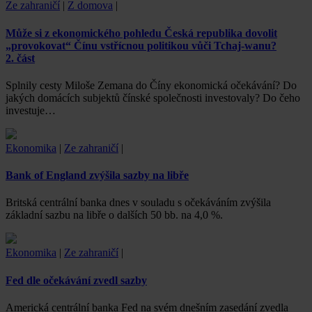
Ze zahraničí
|
Z domova
|
Může si z ekonomického pohledu Česká republika dovolit
„provokovat“ Čínu vstřícnou politikou vůči Tchaj-wanu?
2. část
Splnily cesty Miloše Zemana do Číny ekonomická očekávání? Do
jakých domácích subjektů čínské společnosti investovaly? Do čeho
investuje…
Ekonomika
|
Ze zahraničí
|
Bank of England zvýšila sazby na libře
Britská centrální banka dnes v souladu s očekáváním zvýšila
základní sazbu na libře o dalších 50 bb. na 4,0 %.
Ekonomika
|
Ze zahraničí
|
Fed dle očekávání zvedl sazby
Americká centrální banka Fed na svém dnešním zasedání zvedla