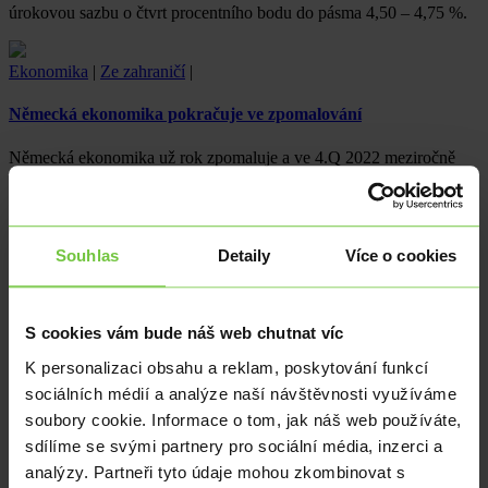
úrokovou sazbu o čtvrt procentního bodu do pásma 4,50 – 4,75 %.
Ekonomika
|
Ze zahraničí
|
Německá ekonomika pokračuje ve zpomalování
Německá ekonomika už rok zpomaluje a ve 4.Q 2022 meziročně
vzrostla o 1,1 %. Oproti předchozímu čtvrtletí šla dolů o 0,2 %.
Klesla tak po…
Ekonomika
|
Ze zahraničí
|
Souhlas
Detaily
Více o cookies
Nových žádosti o podporu v nezaměstnanosti v USA výrazně
ubylo
S cookies vám bude náš web chutnat víc
Americký trh práce včera výrazně pozitivně překvapil a naboural tak
K personalizaci obsahu a reklam, poskytování funkcí
očekávání ohledně sazeb Fedu. Počet nových žádostí o dávky v…
sociálních médií a analýze naší návštěvnosti využíváme
soubory cookie. Informace o tom, jak náš web používáte,
Ekonomika
|
Ze zahraničí
|
sdílíme se svými partnery pro sociální média, inzerci a
analýzy. Partneři tyto údaje mohou zkombinovat s
Inflace v Jižní Koreji na ústupu