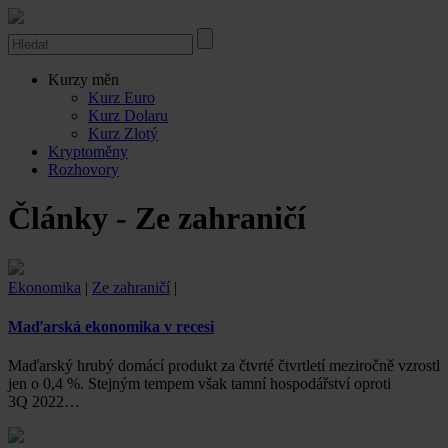
Kurzy měn
Kurz Euro
Kurz Dolaru
Kurz Zlotý
Kryptoměny
Rozhovory
Články - Ze zahraničí
Ekonomika
|
Ze zahraničí
|
Maďarská ekonomika v recesi
Maďarský hrubý domácí produkt za čtvrté čtvrtletí meziročně vzrostl
jen o 0,4 %. Stejným tempem však tamní hospodářství oproti
3Q 2022…