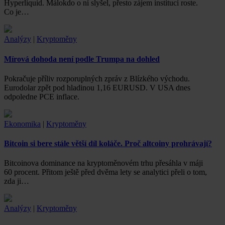
Hyperliquid. Málokdo o ní slyšel, přesto zájem institucí roste.
Co je…
Analýzy
|
Kryptoměny
Mírová dohoda není podle Trumpa na dohled
Pokračuje příliv rozporuplných zpráv z Blízkého východu.
Eurodolar zpět pod hladinou 1,16 EURUSD. V USA dnes
odpoledne PCE inflace.
Ekonomika
|
Kryptoměny
Bitcoin si bere stále větší díl koláče. Proč altcoiny prohrávají?
Bitcoinova dominance na kryptoměnovém trhu přesáhla v máji
60 procent. Přitom ještě před dvěma lety se analytici přeli o tom,
zda ji…
Analýzy
|
Kryptoměny