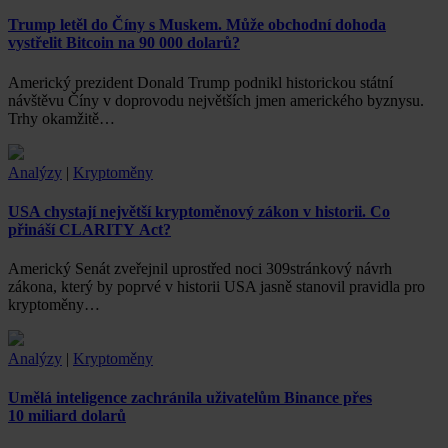
Trump letěl do Číny s Muskem. Může obchodní dohoda
vystřelit Bitcoin na 90 000 dolarů?
Americký prezident Donald Trump podnikl historickou státní
návštěvu Číny v doprovodu největších jmen amerického byznysu.
Trhy okamžitě…
Analýzy
|
Kryptoměny
USA chystají největší kryptoměnový zákon v historii. Co
přináší CLARITY Act?
Americký Senát zveřejnil uprostřed noci 309stránkový návrh
zákona, který by poprvé v historii USA jasně stanovil pravidla pro
kryptoměny…
Analýzy
|
Kryptoměny
Umělá inteligence zachránila uživatelům Binance přes
10 miliard dolarů