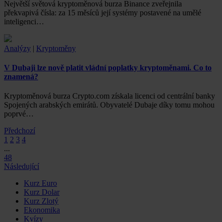
Největší světová kryptoměnová burza Binance zveřejnila
překvapivá čísla: za 15 měsíců její systémy postavené na umělé
inteligenci…
Analýzy
|
Kryptoměny
V Dubaji lze nově platit vládní poplatky kryptoměnami. Co to
znamená?
Kryptoměnová burza Crypto.com získala licenci od centrální banky
Spojených arabských emirátů. Obyvatelé Dubaje díky tomu mohou
poprvé…
Předchozí
1
2
3
4
...
48
Následující
Kurz Euro
Kurz Dolar
Kurz Zlotý
Ekonomika
Kvízy