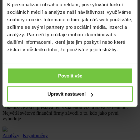
poprvé…
K personalizaci obsahu a reklam, poskytování funkcí
sociálních médií a analýze naší návštěvnosti využíváme
Analýzy
|
Kryptoměny
soubory cookie. Informace o tom, jak náš web používáte,
sdílíme se svými partnery pro sociální média, inzerci a
Z Ethereum Foundationu odchází osmý výzkumník
analýzy. Partneři tyto údaje mohou zkombinovat s
letošního roku
dalšími informacemi, které jste jim poskytli nebo které
Nadace Ethereum, která stojí za vývojem druhé největší kryptoměny
získali v důsledku toho, že používáte jejich služby.
světa, zažívá bezprecedentní odliv klíčových pracovníků. Jen
v květnu…
Povolit vše
Analýzy
|
Kryptoměny
Wall Street chce převést celý akciový trh na blockchain. Proč
Upravit nastavení
a co to znamená?
Tokenizace akcií přestává být vzdálenou vizí a stává se realitou.
Největší světové finanční firmy závodí o to, kdo jako první
vybuduje…
Analýzy
|
Kryptoměny