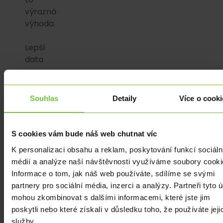
výrazná
výhoda.
Lepší
data
pro
firmy.
Emitenti
Souhlas
Detaily
Více o cooki
akcií
by
poprvé
S cookies vám bude náš web chutnat víc
dostali
K personalizaci obsahu a reklam, poskytování funkcí sociáln
přehled
médií a analýze naší návštěvnosti využíváme soubory cooki
o
Informace o tom, jak náš web používáte, sdílíme se svými
tom,
partnery pro sociální média, inzerci a analýzy. Partneři tyto 
kdo
mohou zkombinovat s dalšími informacemi, které jste jim
jejich
poskytli nebo které získali v důsledku toho, že používáte jeji
akcie
služby.