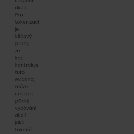
štěpení
akcií.
Pro
tokenizaci
je
klíčový
proto,
že
kdo
kontroluje
tuto
evidenci,
může
umožnit
přímé
vydávání
akcií
jako
tokenů