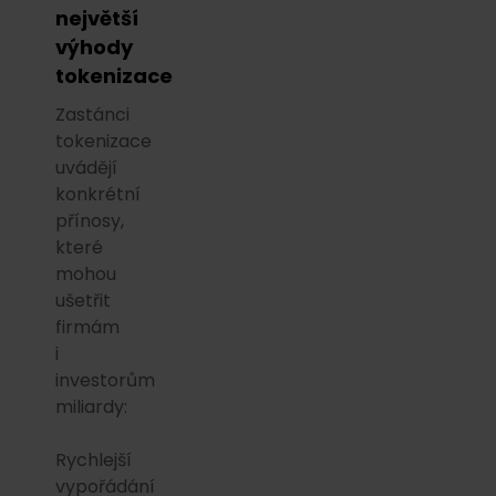
největší
výhody
tokenizace
Zastánci
tokenizace
uvádějí
konkrétní
přínosy,
které
mohou
ušetřit
firmám
i
investorům
miliardy:
Rychlejší
vypořádání