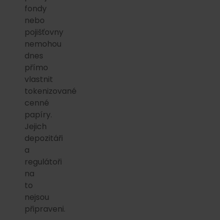
fondy
nebo
pojišťovny
nemohou
dnes
přímo
vlastnit
tokenizované
cenné
papíry.
Jejich
depozitáři
a
regulátoři
na
to
nejsou
připraveni.