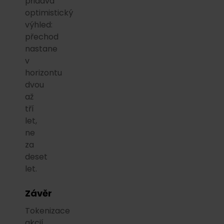
přidává
optimistický
výhled:
přechod
nastane
v
horizontu
dvou
až
tří
let,
ne
za
deset
let.
Závěr
Tokenizace
akcií