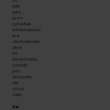
to,
kdo
jako
první
vybuduje
infrastrukturu
pro
obchodování
akcií
na
blockchainu.
Výhody
jsou
obrovské,
ale
výzvy
také.
Co