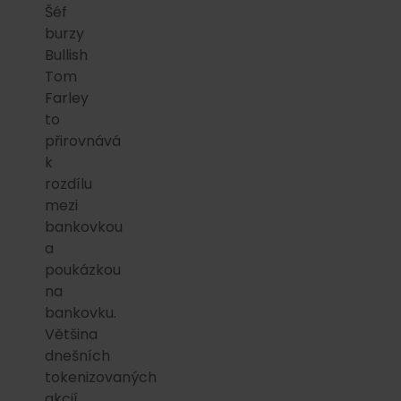
Šéf
burzy
Bullish
Tom
Farley
to
přirovnává
k
rozdílu
mezi
bankovkou
a
poukázkou
na
bankovku.
Většina
dnešních
tokenizovaných
akcií