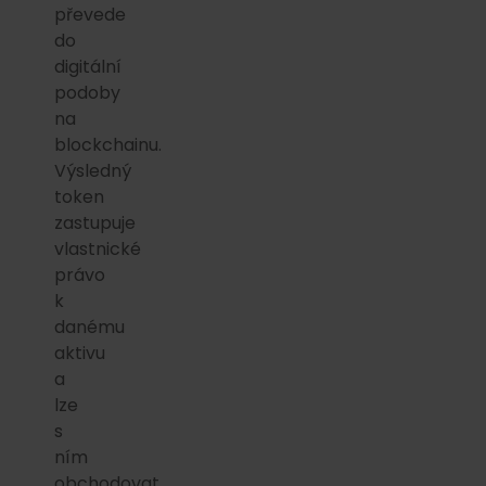
převede
do
digitální
podoby
na
blockchainu.
Výsledný
token
zastupuje
vlastnické
právo
k
danému
aktivu
a
lze
s
ním
obchodovat