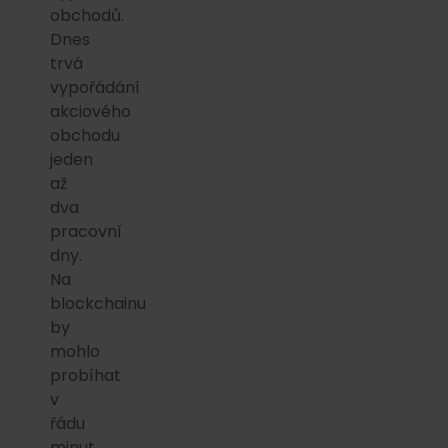
obchodů.
Dnes
trvá
vypořádání
akciového
obchodu
jeden
až
dva
pracovní
dny.
Na
blockchainu
by
mohlo
probíhat
v
řádu
minut