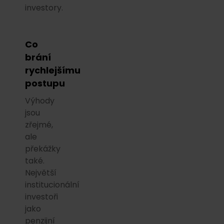
investory.
Co
brání
rychlejšímu
postupu
Výhody
jsou
zřejmé,
ale
překážky
také.
Největší
institucionální
investoři
jako
penzijní