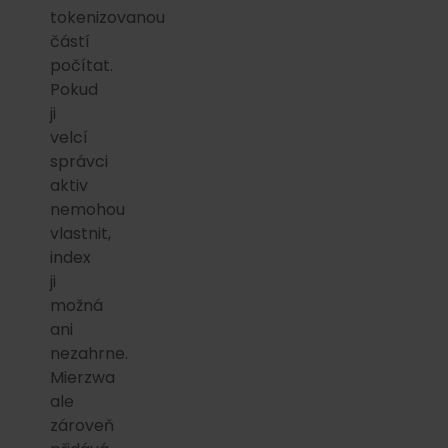
tokenizovanou
částí
počítat.
Pokud
ji
velcí
správci
aktiv
nemohou
vlastnit,
index
ji
možná
ani
nezahrne.
Mierzwa
ale
zároveň