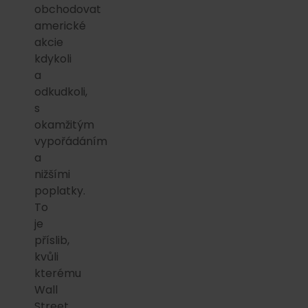
obchodovat
americké
akcie
kdykoli
a
odkudkoli,
s
okamžitým
vypořádáním
a
nižšími
poplatky.
To
je
příslib,
kvůli
kterému
Wall
Street