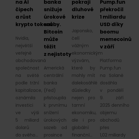
na AI
banka
pokraji
Pump.fun
čipech
snižuje
dluhové
překročil
a růst
úrokové
krize
1 miliardu
krypto tokenů
sazby.
USD díky
Japonsko,
Bitcoin
boomu
Nvidia,
čelí
může
memecoinů
největší
vážným
těžit
v září
veřejně
ekonomickým
z nejistoty
obchodovaná
výzvám,
Platforma
společnost
Americká
které by
Pump.fun
na světě
centrální
mohly mít
na Solaně
podle tržní
banka
dalekosáhlé
dosáhla
kapitalizace,
(Fed)
důsledky
v pondělí
oznámila
přistoupila
nejen pro
9. září
investici
k prvnímu
tamní
2025 denního
ve výši
snížení
ekonomiku,
objemu
5 miliard
úrokových
ale i pro
obchodů
dolarů
sazeb od
globální
přes
do svého…
prosince
finanční…
1,02 miliardy