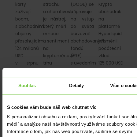
karty
strachu
(DOGE) se
Krypto
zažívají
a chamtivosti
připravuje
obchodník
boom,
je nástroj,
na vstup
na
s obchodními
který měří
do světa
platformě
objemy
emoce
burzovně
Hyperliquid
přesahujícími
a sentiment
obchodovaných
přeměnil
124 milionů
na
fondů
počáteční
USD
kryptoměnovém
(ETF)
vklad
v srpnu
trhu
s uvedením
125 000 USD
2025, ale
a převádí
REX-
na
jejich
je do
Osprey
dlouhou
využití
jednoduchého
DOGE ETF
(long)
Souhlas
Detaily
Více o cooki
jako
skóre od
ve čtvrtek
pozici na
zástavy…
0 do 100.
11. září…
Ether
(ETH)
S cookies vám bude náš web chutnat víc
v hodnotě
K personalizaci obsahu a reklam, poskytování funkcí sociáln
přes 303…
médií a analýze naší návštěvnosti využíváme soubory cooki
Informace o tom, jak náš web používáte, sdílíme se svými