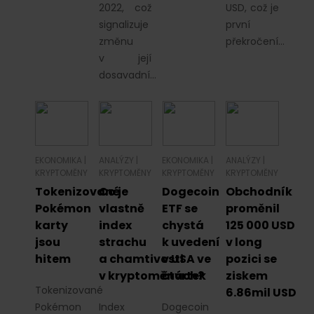
2022, což
USD, což je
signalizuje
první
změnu
překročení…
v její
dosavadní…
EKONOMIKA
|
ANALÝZY
|
EKONOMIKA
|
ANALÝZY
|
KRYPTOMĚNY
KRYPTOMĚNY
KRYPTOMĚNY
KRYPTOMĚNY
Tokenizované
Co je
Dogecoin
Obchodník
Pokémon
vlastně
ETF se
proměnil
karty
index
chystá
125 000 USD
jsou
strachu
k uvedení
v long
hitem
a chamtivosti
v USA ve
pozici se
v kryptoměnách?
čtvrtek
ziskem
Tokenizované
6.86mil USD
Pokémon
Index
Dogecoin