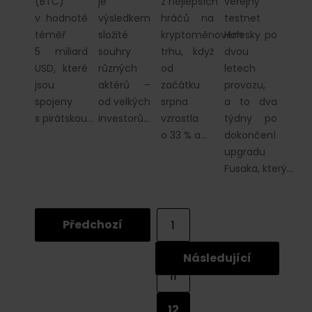
(BTC)
je
z nejlepších
veřejný
v hodnotě
výsledkem
hráčů na
testnet
téměř
složité
kryptoměnovém
Holesky po
5 miliard
souhry
trhu, když
dvou
USD, které
různých
od
letech
jsou
aktérů –
začátku
provozu,
spojeny
od velkých
srpna
a to dva
s pirátskou…
investorů…
vzrostla
týdny po
o 33 % a…
dokončení
upgradu
Fusaka, který…
Předchozí
1
...
Následující
11
12