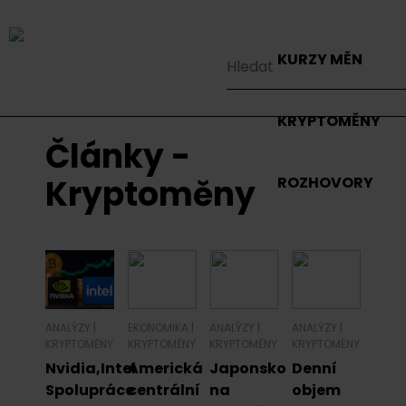
KURZY MĚN
KRYPTOMĚNY
Články -
Kryptoměny
ROZHOVORY
ANALÝZY
|
EKONOMIKA
|
ANALÝZY
|
ANALÝZY
|
KRYPTOMĚNY
KRYPTOMĚNY
KRYPTOMĚNY
KRYPTOMĚNY
Nvidia,Intel
Americká
Japonsko
Denní
Spolupráce
centrální
na
objem