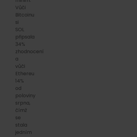
minim.
Vůči
Bitcoinu
si
SOL
připsala
34%
zhodnocení
a
vůči
Ethereu
14%
od
poloviny
srpna,
čímž
se
stala
jedním