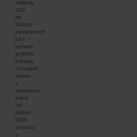
miliardy
USD
do
Solana-
zaměřených
DAT
během
příštího
měsíce.
Srovnává
situaci
s
Ethereem,
které
od
dubna
2025
vzrostlo
o