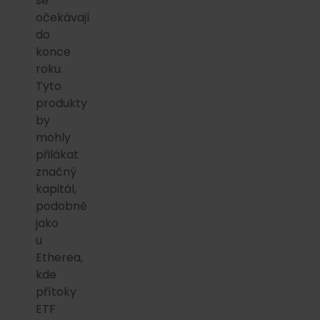
se
očekávají
do
konce
roku.
Tyto
produkty
by
mohly
přilákat
značný
kapitál,
podobně
jako
u
Etherea,
kde
přítoky
ETF