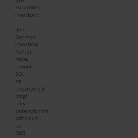
pro
korporátní
investory.
Jeff
Dorman,
investiční
ředitel
Arca,
označil
SOL
za
„nejzřejmější
long“
díky
potenciálním
přítokům
až
2,65