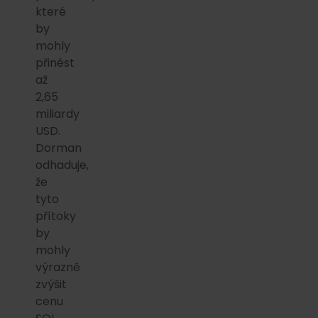
které
by
mohly
přinést
až
2,65
miliardy
USD.
Dorman
odhaduje,
že
tyto
přítoky
by
mohly
výrazně
zvýšit
cenu