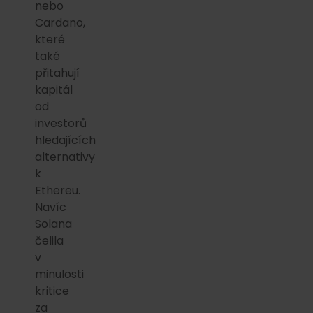
nebo
Cardano,
které
také
přitahují
kapitál
od
investorů
hledajících
alternativy
k
Ethereu.
Navíc
Solana
čelila
v
minulosti
kritice
za