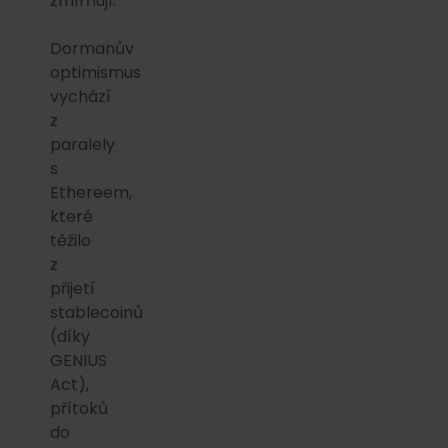
zmírňují.
Dormanův
optimismus
vychází
z
paralely
s
Ethereem,
které
těžilo
z
přijetí
stablecoinů
(díky
GENIUS
Act),
přítoků
do