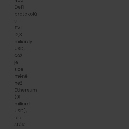
400
DeFi
protokolů
s
TVL
12,3
miliardy
USD,
což
je
sice
méně
než
Ethereum
(91
miliard
USD),
ale
stále