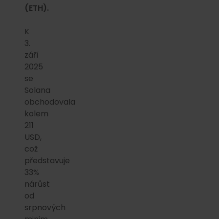
(ETH).
K
3.
září
2025
se
Solana
obchodovala
kolem
211
USD,
což
představuje
33%
nárůst
od
srpnových