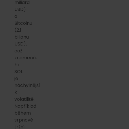
miliard
USD)
a
Bitcoinu
(2,1
bilionu
USD),
což
znamená,
že
SOL
je
náchylnější
k
volatilitě.
Například
během
srpnové
tržní