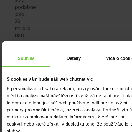
SOL,
podobně
jako
20
miliard
USD
poptávky
zvýšilo
cenu
Souhlas
Detaily
Více o cooki
ETH.
Technologické
S cookies vám bude náš web chutnat víc
pokroky:
K personalizaci obsahu a reklam, poskytování funkcí sociáln
Schválení
médií a analýze naší návštěvnosti využíváme soubory cooki
upgradu
Informace o tom, jak náš web používáte, sdílíme se svými
Alpenglow
partnery pro sociální média, inzerci a analýzy. Partneři tyto 
zvyšuje
mohou zkombinovat s dalšími informacemi, které jste jim
rychlost
poskytli nebo které získali v důsledku toho, že používáte jeji
a
služby.