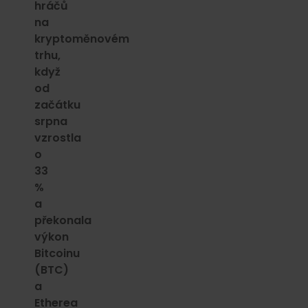
hráčů
na
kryptoměnovém
trhu,
když
od
začátku
srpna
vzrostla
o
33
%
a
překonala
výkon
Bitcoinu
(BTC)
a
Etherea