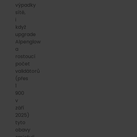
výpadky
sítě,
i
když
upgrade
Alpenglow
a
rostoucí
počet
validátorů
(přes
1
900
v
září
2025)
tyto
obavy