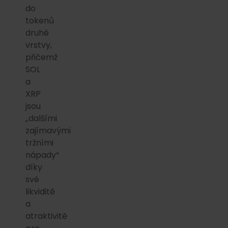
do
tokenů
druhé
vrstvy,
přičemž
SOL
a
XRP
jsou
„dalšími
zajímavými
tržními
nápady“
díky
své
likviditě
a
atraktivitě