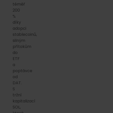
téměř
200
%
díky
adopci
stablecoinů,
silným
přítokům
do
ETF
a
poptávce
od
DAT.
S
tržní
kapitalizací
SOL,