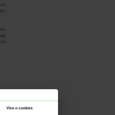
óre
dex
lní
ají
oké
 za
Více o cookies