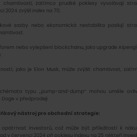
chamtivosti, zatímco prudké poklesy vyvolávají stra
i 2024 zvýšil index na 70.
ové sazby nebo ekonomická nestabilita posilují stra
hamtivost.
tforem nebo vylepšení blockchainu, jako upgrade Alpeng
.
ností, jako je Elon Musk, může zvýšit chamtivost, zatí
schémata typu „pump-and-dump“ mohou uměle ovliv
 Doge v předprodeji.
lňkový nástroj pro obchodní strategie:
 opatrnost investorů, což může být příležitostí k náku
 v červenci 2024 při poklesu indexu na 25 někteří invest