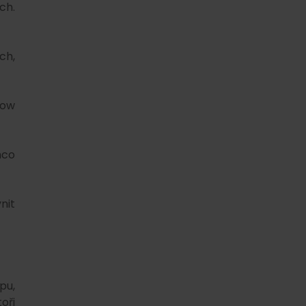
ch.
ch,
low
mco
nit
pu,
oři