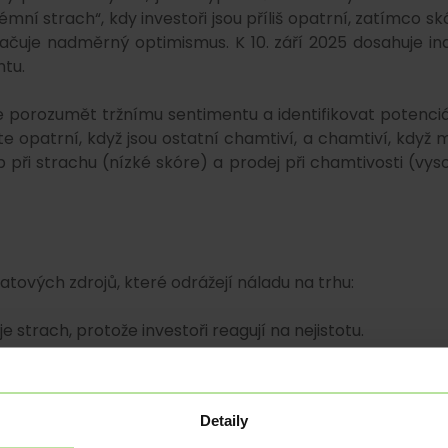
mní strach“, kdy investoři jsou příliš opatrní, zatímco sk
načuje nadměrný optimismus. K 10. září 2025 dosahuje in
tu.
orozumět tržnímu sentimentu a identifikovat potenciá
ďte opatrní, když jsou ostatní chamtiví, a chamtiví, když m
 při strachu (nízké skóre) a prodej při chamtivosti (vys
atových zdrojů, které odrážejí náladu na trhu:
zuje strach, protože investoři reagují na nejistotu.
hou naznačovat chamtivost, když investoři spěchají
Detaily