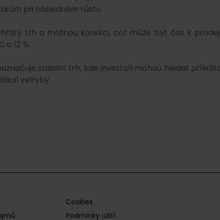
iskům při následném růstu.
ehřátý trh a možnou korekci, což může být čas k prodeji
 o 12 %.
značuje stabilní trh, kde investoři mohou hledat příležito
lákal velryby.
Cookies
pojmů
Podmínky užití