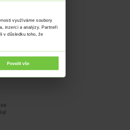
ucí
ěvnosti využíváme soubory
uje
, inzerci a analýzy. Partneři
li v důsledku toho, že
ost
oin
Povolit vše
eji
cké
ují