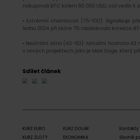
nakupovali BTC kolem 60 000 USD, což vedlo k z
• Extrémní chamtivost (75–100): Signalizuje př
lednu 2024 při skóre 76 následovala korekce BTC
• Neutrální zóna (40–60): Aktuální hodnota 43 na
v nových projektech, jako je Maxi Doge, který při
Sdílet článek
KURZ EURO
KURZ DOLAR
Kontakty
KURZ ZLOTÝ
EKONOMIKA
Slovník 