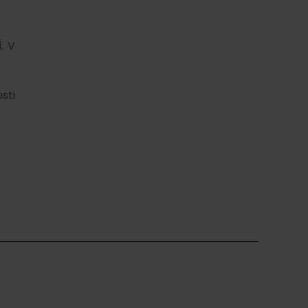
. V
sti