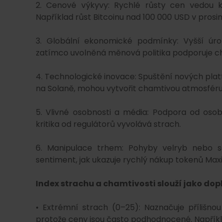
2. Cenové výkyvy: Rychlé růsty cen vedou k 
Například růst Bitcoinu nad 100 000 USD v prosinc
3. Globální ekonomické podmínky: Vyšší úrok
zatímco uvolněná měnová politika podporuje c
4. Technologické inovace: Spuštění nových pla
na Solaně, mohou vytvořit chamtivou atmosféru
5. Vlivné osobnosti a média: Podpora od osob
kritika od regulátorů vyvolává strach.
6. Manipulace trhem: Pohyby velryb nebo 
sentiment, jak ukazuje rychlý nákup tokenů Maxi
Index strachu a chamtivosti slouží jako dop
• Extrémní strach (0–25): Naznačuje přílišnou
protože ceny jsou často podhodnocené. Například