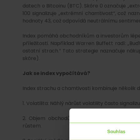
datech o Bitcoinu (BTC). Skóre 0 označuje „extré
100 signalizuje „extrémní chamtivost“, což naz
hodnoty 43, což odpovídá neutrálnímu sentimen
Index pomáhá obchodníkům a investorům lépe p
příležitosti. Například Warren Buffett radí: „Bu
ostatní strach.“ Tato strategie naznačuje nákup
skóre).
Jak se index vypočítává?
Index strachu a chamtivosti kombinuje několik d
1. Volatilita: Náhlý nárůst volatility často signali
2. Objem obchodů: Vysoké nákupní objemy mo
růstem.
Souhlas