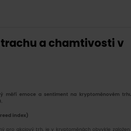
strachu a chamtivosti v
který měří emoce a sentiment na kryptoměnovém trh
.
Greed index)
ný pro akciový trh, je v kryptoměnách obvykle založen