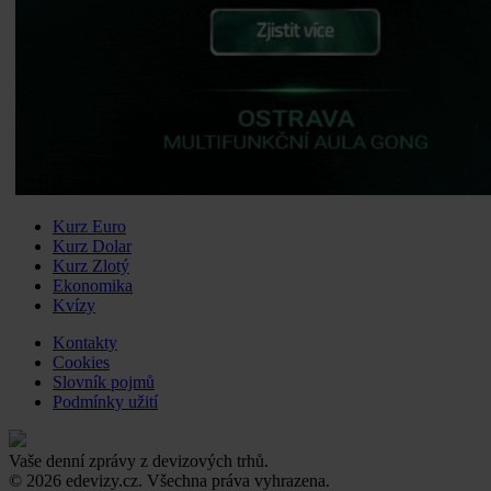
Kurz Euro
Kurz Dolar
Kurz Zlotý
Ekonomika
Kvízy
Kontakty
Cookies
Slovník pojmů
Podmínky užití
Vaše denní zprávy z devizových trhů.
© 2026 edevizy.cz. Všechna práva vyhrazena.