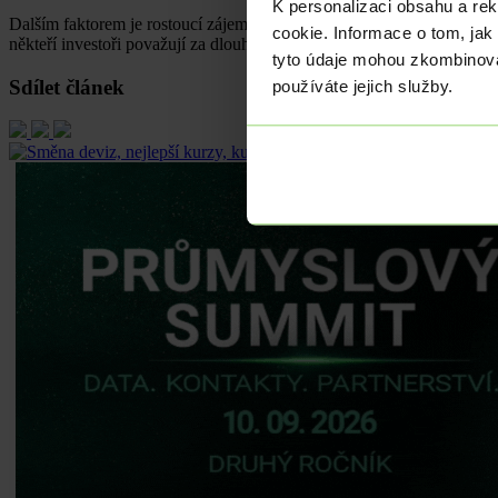
K personalizaci obsahu a re
Dalším faktorem je rostoucí zájem o decentralizované finance (DeFi) a
cookie. Informace o tom, jak
někteří investoři považují za dlouhodobou hrozbu pro hodnotu fiat měn
tyto údaje mohou zkombinovat
Sdílet článek
používáte jejich služby.