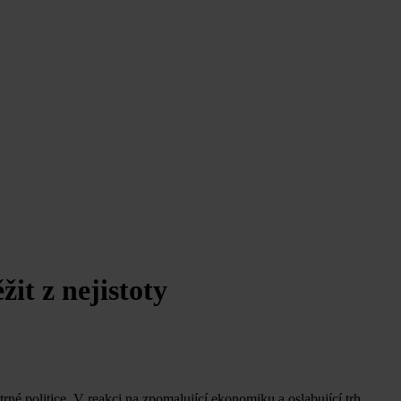
it z nejistoty
rné politice. V reakci na zpomalující ekonomiku a oslabující trh