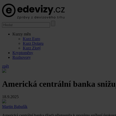
Kurzy měn
Kurz Euro
Kurz Dolaru
Kurz Zlotý
Kryptoměny
Rozhovory
zpět
Americká centrální banka snižuj
18.9.2025
Martin Babušík
Americká centrální banka (Fed) přistoupila k prvnímu snížení úrokový