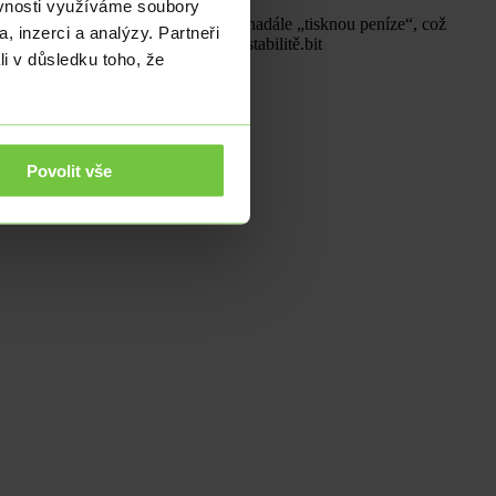
ěvnosti využíváme soubory
e posílit dojem, že centrální banky nadále „tisknou peníze“, což
, inzerci a analýzy. Partneři
stka proti inflaci a ekonomické nestabilitě.bit
li v důsledku toho, že
Povolit vše