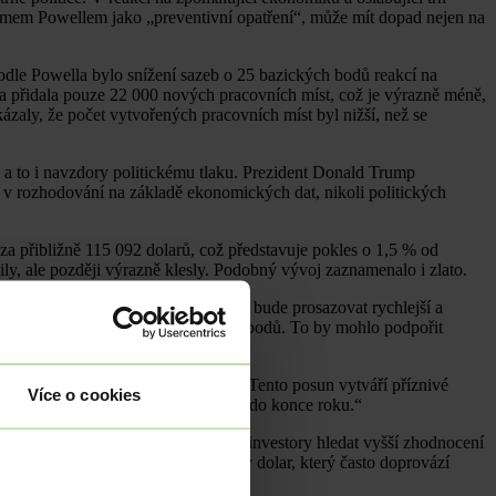
omem Powellem jako „preventivní opatření“, může mít dopad nejen na
odle Powella bylo snížení sazeb o 25 bazických bodů reakcí na
a přidala pouze 22 000 nových pracovních míst, což je výrazně méně,
zaly, že počet vytvořených pracovních míst byl nižší, než se
, a to i navzdory politickému tlaku. Prezident Donald Trump
at v rozhodování na základě ekonomických dat, nikoli politických
 za přibližně 115 092 dolarů, což představuje pokles o 1,5 % od
ly, ale později výrazně klesly. Podobný vývoj zaznamenalo i zlato.
oucí nástupce Powella pravděpodobně bude prosazovat rychlejší a
další možné snížení o 50 bazických bodů. To by mohlo podpořit
litiky, pokud to situace vyžaduje. Tento posun vytváří příznivé
Více o cookies
avit půdu pro nová maxima bitcoinu do konce roku.“
v, jako jsou státní dluhopisy, nutí investory hledat vyšší zhodnocení
nejistoty. Navíc oslabující americký dolar, který často doprovází