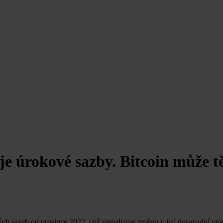
e úrokové sazby. Bitcoin může těž
ch sazeb od prosince 2022, což signalizuje změnu v její dosavadní opat