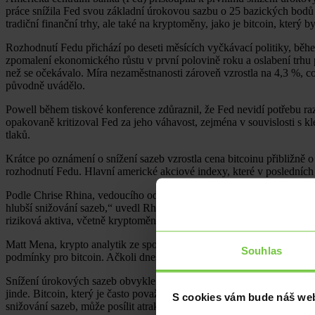
práce snížila Fed svou základní úrokovou sazbu o 25 bazických bod
tradiční finanční trhy, ale také na kryptoměny, jako je bitcoin, který by
Rozhodnutí Fedu přichází po deseti měsících vyčkávací politiky, běh
zpomalení ekonomického růstu v první polovině roku a oslabení trhu
než se očekávalo. Míra nezaměstnanosti zároveň vzrostla na 4,3 %, co
původně uvádělo.
Powell během tiskové konference zdůraznil, že Fed nevidí potřebu raz
opakovaně kritizoval Fed za jeho váhavost, zejména v souvislosti s kl
tlaků.
Krátce po oznámení o snížení sazeb vzrostla cena bitcoinu přibližně o
rozhodnutí Fedu. Hlavní americké akciové indexy, které v posledních
Podle Chrise Rhina, vedoucího oddělení aktivních strategií ve společ
hlubší snižování sazeb,“ uvedl Rhine. Aktualizovaný „dot plot“ – g
riziková aktiva, včetně kryptoměn.
Matt Mena, krypto analytik ze společnosti 21Shares, k tomu dodává: „
Souhlas
podmínky pro bitcoin. Ačkoli dnešní snížení o 25 bazických bodů by
Snížení úrokových sazeb obvykle podporuje zájem o riziková aktiva, j
jinde. Bitcoin, který je často považován za „digitální zlato“ a uchov
S cookies vám bude náš web
snižování sazeb, může posílit atraktivitu kryptoměn jako alternativního