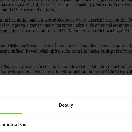
ů na rozmezí 4 % až 4,25 %. Tento krok, označený předsedou Fedu Jer
 mohl těžit z rostoucí nejistoty.
em níž centrální banka pozorně sledovala vývoj americké ekonomiky. P
 práce. Zpráva o zaměstnanosti za srpen ukázala, že americká ekonomik
ž je nejvyšší hodnota od roku 2021. Navíc revize předchozích zpráv uká
antnějšího snižování sazeb a že banka zůstává oddaná své nezávislosti
esající inflací. Powell však ujišťuje, že centrální banka bude pokračov
 1 %, avšak později část těchto zisků odevzdal a aktuálně se obchoduje
 týdnech opakovaně dosahovaly rekordních hodnot, rovněž krátce posíli
nosti Galaxy, je Fed pod tlakem, aby přijal uvolněnější politiku. „Bud
raf předpovědí členů Fedu ohledně budoucího vývoje sazeb – naznačuje 
Dot plot naznačuje, že Fed je otevřený rychlejšímu tempu uvolňování po
Detaily
lo očekáváno, je to právě směr naznačený dot plotem, který může připr
ako jsou akcie nebo kryptoměny, protože nižší výnosy z bezpečných akti
atele hodnoty, může těžit z těchto podmínek, zejména v době ekonomické 
 chutnat víc
 investičního nástroje.