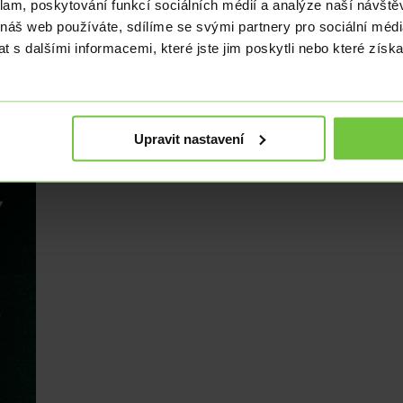
klam, poskytování funkcí sociálních médií a analýze naší návšt
 kryptoměny v reakci na tradiční monetární politiku. Snížení sazeb můž
 náš web používáte, sdílíme se svými partnery pro sociální média
. V takovém prostředí může bitcoin a další kryptoměny sloužit jako poji
 s dalšími informacemi, které jste jim poskytli nebo které získa
Upravit nastavení