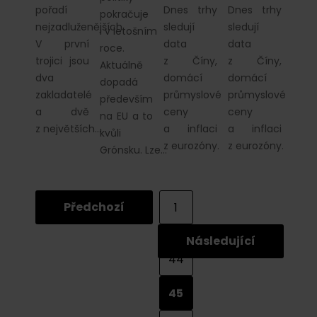
pořadí
Dnes trhy
Dnes trhy
pokračuje
nejzadluženějších.
sledují
sledují
i v letošním
V první
data
data
roce.
trojici jsou
z Číny,
z Číny,
Aktuálně
dva
domácí
domácí
dopadá
zakladatelé
průmyslové
průmyslové
především
a dvě
ceny
ceny
na EU a to
z největších…
a inflaci
a inflaci
kvůli
z eurozóny.
z eurozóny.
Grónsku. Lze…
Předchozí
1
...
Následující
44
45