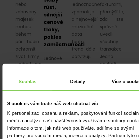
nebo
jednoznačně
fakturami,
růst,
zabavený
zpomaluje
přemýšlíte,
silnější
majetek
a nejnovější
zda jste
cenové
mohou
meziroční
správně
tlaky,
během
data
uvedli
pokles
pár hodin
tento
všechny
zaměstnanosti
ochromit
trend dále
transakce.
život firmy
potvrzují.
Jedna
Lednové
i jednotlivce.
chybně
indexy PMI
Když se
uvedená
naznačily
později
částka nebo…
poněkud
Souhlas
Detaily
Více o cooki
ukáže, že…
rozpačitý
obrázek
začátku
S cookies vám bude náš web chutnat víc
letošního
K personalizaci obsahu a reklam, poskytování funkcí sociáln
roku. Nové
médií a analýze naší návštěvnosti využíváme soubory cooki
objednávky
Informace o tom, jak náš web používáte, sdílíme se svými
vzrostly
partnery pro sociální média, inzerci a analýzy. Partneři tyto 