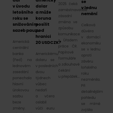
dal
americký
se
2025 čeká
v úvodu
dolar
v lednu
zaměstnavatele
letošního
a může
nemění
zásadní
roku se
koruna
změna ve
snižováním
posílit
Celková
způsobu
sazeb pauzu
pod
důvěra
komunikace
hranici
v domácí
s Úřadem
Americká
20 USDCZK?
ekonomiku
práce ČR.
centrální
se v lednu
Papírové
banka
Americkému
oproti
formuláře
(Fed) na
dolaru se
závěru
a zdlouhavé
lednovém
v posledních
loňského
čekání
zasedání
dvou
roku
u přepážek…
ponechala
týdnech
nezměnila.
hlavní
vůbec
Při
úrokovou
nedaří
detailnějším
sazbu
a včera
pohledu
beze
oslabil
se mírně
změny.
vůči euru
zvýšila