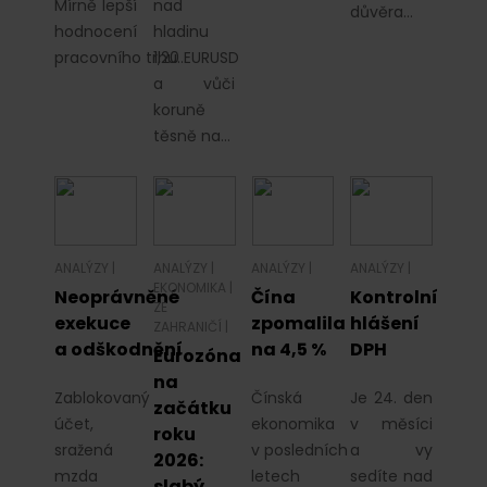
Mírně lepší
nad
důvěra…
hodnocení
hladinu
pracovního trhu…
1,20 EURUSD
a vůči
koruně
těsně na…
ANALÝZY
|
ANALÝZY
|
ANALÝZY
|
ANALÝZY
|
EKONOMIKA
|
Neoprávněné
Čína
Kontrolní
ZE
exekuce
zpomalila
hlášení
ZAHRANIČÍ
|
a odškodnění
na 4,5 %
DPH
Eurozóna
na
Zablokovaný
Čínská
Je 24. den
začátku
účet,
ekonomika
v měsíci
roku
sražená
v posledních
a vy
2026:
mzda
letech
sedíte nad
slabý