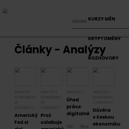
KURZY MĚN
KRYPTOMĚNY
Články - Analýzy
ROZHOVORY
ANALÝZY
|
ANALÝZY
|
ANALÝZY
|
ANALÝZY
|
EKONOMIKA
|
EKONOMIKA
|
EKONOMIKA
|
Úřad
ZE
ZE
Z DOMOVA
|
práce
ZAHRANIČÍ
|
ZAHRANIČÍ
|
Důvěra
digitalně
Americký
Proč
v českou
Fed si
oslabuje
ekonomiku
Od října