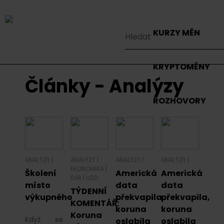
KURZY MĚN
KRYPTOMĚNY
Články - Analýzy
ROZHOVORY
ANALÝZY
|
ANALÝZY
|
ANALÝZY
|
ANALÝZY
|
EKONOMIKA
|
Školení
Americká
Americká
EUR
|
USD
místo
data
data
TÝDENNÍ
výkupného
překvapila,
překvapila,
KOMENTÁŘ:
koruna
koruna
Koruna
Když se
oslabila
oslabila