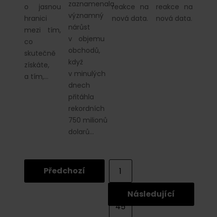
zaznamenala
o jasnou
reakce na
reakce na
významný
hranici
nová data.
nová data.
nárůst
mezi tím,
v objemu
co
obchodů,
skutečně
když
získáte,
v minulých
a tím,…
dnech
přitáhla
rekordních
750 milionů
dolarů…
Předchozí
1
...
Následující
45