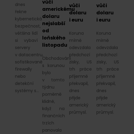
vůči
dnes
vůči
vůči
americkému
řekne
dolaru
dolaru
dolaru
kybernetická
i euru
i euru
nejslabší
bezpečnost,
od
většina lidí
Koruna
Koruna
loňského
si vybaví
mírně
mírně
listopadu
servery
odevzdala
odevzdala
v datacentru,
předchozí
předchozí
Obchodování
sofistikované
zisky, US
zisky, US
s korunou
firewally
trh práce
trh práce
bylo
nebo
příjemně
příjemně
v tomto
detekční
překvapil,
překvapil,
týdnu
systémy s…
dnes
dnes
poměrně
přijde
přijde
klidné,
americký
americký
když na
průmysl.
průmysl.
finančních
trzích
panovala