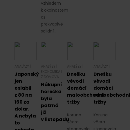
vzhledem
k okolnostem
až
překvapivě
solidní…
ANALÝZY
|
ANALÝZY
|
ANALÝZY
|
ANALÝZY
|
EKONOMIKA
|
Japonský
Dnešku
Dnešku
Z DOMOVA
|
jen
vévodí
vévodí
Nákupní
oslabil
domácí
domácí
horečka
z 80 na
maloobchodní
maloobchodn
byla
160 za
tržby
tržby
patrná
dolar.
již
Koruna
Koruna
A nebyla
v listopadu
včera
včera
to
stagnovala.
stagnovala.
nehoda.