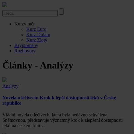
Kurzy měn
Kurz Euro
Kurz Dolaru
Kurz Zlotý
Kryptoměny
Rozhovory
Články - Analýzy
Analýzy
|
Novela o léčivech: Krok k lepší dostupnosti léků v České
republice
Vládní novela o léčivech, která byla nedávno schválena
Sněmovnou, představuje významný krok k zlepšení dostupnosti
léků na českém trhu…