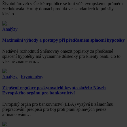
Životní úroveň v České republice se loni vůči evropskému průměru
zredukovala. Hrubý domácí produkt ve standardech kupní síly
klesl o…
Analýzy
|
Maximální výhody a postupy při předčasném splacení hypotéky
Nedávné rozhodnutí Sněmovny omezit poplatky za předčasné
splacení hypotéky má významné důsledky pro klienty bank. Co to
vlastně znamená a…
Analýzy
|
Kryptoměny
Zlepšení regulace poskytovatelů krypto služeb: Návrh
Evropského orgánu pro bankovnictví
Evropský orgán pro bankovnictví (EBA) vyzývá k zásadnímu
přepracování předpisů pro boj proti praní špinavých peněz
a financování…