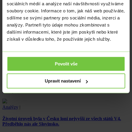
sociálních médií a analýze naší návštěvnosti využíváme
Projekt CBDC: Centrální banky upřednostňují ochranu
soubory cookie. Informace o tom, jak náš web používáte,
soukromí
sdílíme se svými partnery pro sociální média, inzerci a
analýzy. Partneři tyto údaje mohou zkombinovat s
V souvislosti s obavami o soukromí v digitálních měnách
centrálních bank (CBDC) ujišťuje představitel Banky pro
dalšími informacemi, které jste jim poskytli nebo které
mezinárodní platby (BIS)…
získali v důsledku toho, že používáte jejich služby.
Analýzy
|
USD
Povolit vše
Vidina poklesu úrokových sazeb pomáhá zlatu. Posílilo na
půlroční maxima.
Cena zlata se v posledních dnech vyšplhala na půlroční maxima.
Upravit nastavení
Dostala se až na úroveň 2 020 amerických dolarů za troyskou
unci (31,1…
Analýzy
|
Životní úroveň byla v Česku loni nejvyšší ze všech států V4.
Předběhlo nás ale Slovinsko.