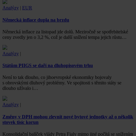
Analýzy
|
EUR
Německá inflace dupla na brzdu
Německá inflace za listopad jde dolů. Meziročně se spotřebitelské
ceny zvedly jen o 3,2 %, což je další snížení tempa jejich růstu…
Analýzy
|
Státům PIIGS se daří na dluhopisovém trhu
Není to tak dlouho, co jihoevropské ekonomiky bojovaly
s obrovskými dluhový problémy. Ve spojitosti s těmito státy se
dlouho užívalo i…
Analýzy
|
Změny v DPH mohou zlevnit nové bytové jednotky až o několik
stovek tisíc korun
Konsolidační balíček vlády Petra Fialy mimo jiné počítá se snížením