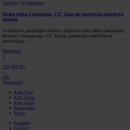
Analýzy
|
Kryptoměny
Riziko útěku Changpeng ‚CZ‘ Zhaa do Spojených arabských
emirátu
Vzhledem k probíhající diskusi o možném riziku útěku zakladatele
Binance, Changpenga ‚CZ‘ Zhaoa, probíhající soudní řízení
znervózňuje…
Předchozí
1
...
193
194
195
...
236
Následující
Kurz Euro
Kurz Dolar
Kurz Zlotý
Ekonomika
Kvízy
Kontakty
Cookies