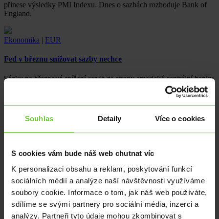
přinese výsledky PMI Indexu. Dnes o sazbách rozhoduje Bank of
England.
Ekonomika
|
EUR
Fed v březnu snižovat sazby nechce
Sázky na březnové snížení sazeb ze strany americké centrální banky
klesly. Americký dolar posílil pod úroveň 1,0800 EURUSD.
Ekonomika
|
USD
Souhlas
Detaily
Více o cookies
Fed se snižováním sazeb ještě vyčká
Koruna kompenzuje ztráty z úvodu týdne. Rozhodovat o sazbách
S cookies vám bude náš web chutnat víc
dnes bude americká centrální banka. Z Německa dorazí odhad
K personalizaci obsahu a reklam, poskytování funkcí
lednové inflace.
sociálních médií a analýze naší návštěvnosti využíváme
soubory cookie. Informace o tom, jak náš web používáte,
Ekonomika
|
sdílíme se svými partnery pro sociální média, inzerci a
Maďarská centrální banka snížila sazby méně než se čekalo
analýzy. Partneři tyto údaje mohou zkombinovat s