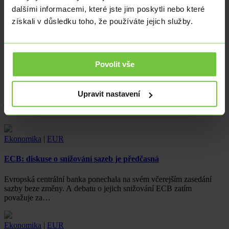
dalšími informacemi, které jste jim poskytli nebo které
Centrální bankéři v Maďarsku zvolňují tempo snižování sazeb,
získali v důsledku toho, že používáte jejich služby.
maďarský forint po zveřejnění výsledku zasedání posiluje.
Ekonomika
|
EUR
Povolit vše
Koruna se blíží hranici 24,90 EURCZK
Koruna nadále průběžně oslabuje a hranice 24,90 EURCZK se jeví
Upravit nastavení
jako opětovně dosažitelná. Na eurodolaru od prosince 2023 dolar
sbírá zisk…
Ekonomika
|
EUR
ECB: diskuse o snižování sazeb je předčasná
Evropská centrální banka ponechala na svém včerejším zasedání
sazby beze změny. A debatu o jejich snižování ECB zatím
považuje za…
Ekonomika
|
EUR