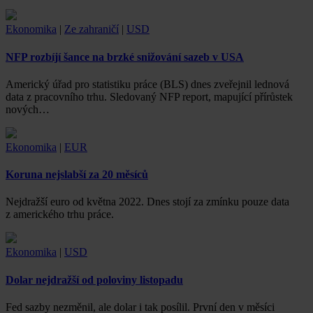
Ekonomika
|
Ze zahraničí
|
USD
NFP rozbíjí šance na brzké snižování sazeb v USA
Americký úřad pro statistiku práce (BLS) dnes zveřejnil lednová
data z pracovního trhu. Sledovaný NFP report, mapující přírůstek
nových…
Ekonomika
|
EUR
Koruna nejslabší za 20 měsíců
Nejdražší euro od května 2022. Dnes stojí za zmínku pouze data
z amerického trhu práce.
Ekonomika
|
USD
Dolar nejdražší od poloviny listopadu
Fed sazby nezměnil, ale dolar i tak posílil. První den v měsíci