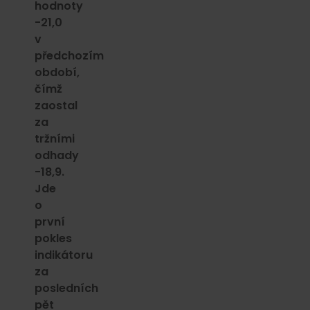
hodnoty
-21,0
v
předchozím
období,
čímž
zaostal
za
tržními
odhady
-18,9.
Jde
o
první
pokles
indikátoru
za
posledních
pět