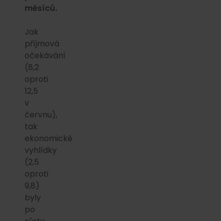
měsíců.
Jak
příjmová
očekávání
(8,2
oproti
12,5
v
červnu),
tak
ekonomické
vyhlídky
(2,5
oproti
9,8)
byly
po