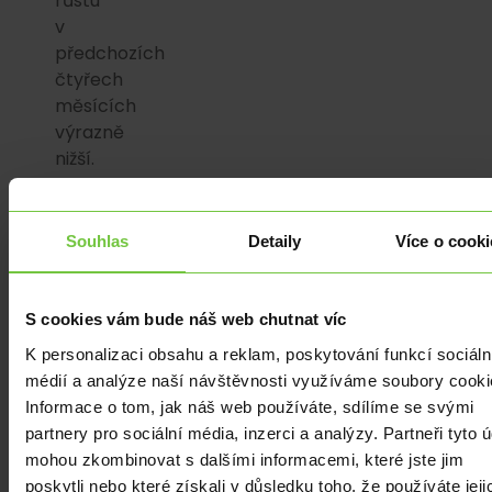
růstu
v
předchozích
čtyřech
měsících
výrazně
nižší.
Mezitím
také
Souhlas
Detaily
Více o cooki
prudce
vzrostl
sklon
S cookies vám bude náš web chutnat víc
k
K personalizaci obsahu a reklam, poskytování funkcí sociáln
úsporám
médií a analýze naší návštěvnosti využíváme soubory cooki
(8,2
Informace o tom, jak náš web používáte, sdílíme se svými
vs.
partnery pro sociální média, inzerci a analýzy. Partneři tyto 
5,0),
mohou zkombinovat s dalšími informacemi, které jste jim
zatímco
poskytli nebo které získali v důsledku toho, že používáte jeji