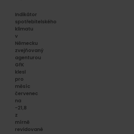
Indikátor
spotřebitelského
klimatu
v
Německu
zvejňovaný
agenturou
GfK
klesl
pro
měsíc
červenec
na
-21,8
z
mírně
revidované