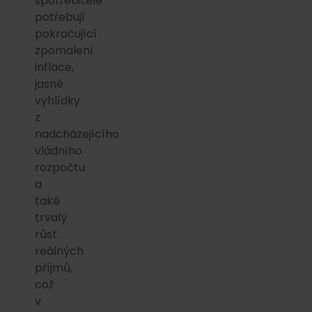
spotřebitelé
potřebují
pokračující
zpomalení
inflace,
jasné
vyhlídky
z
nadcházejícího
vládního
rozpočtu
a
také
trvalý
růst
reálných
příjmů,
což
v