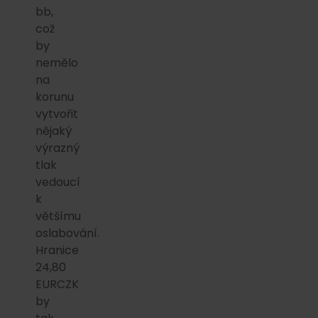
bb,
což
by
nemělo
na
korunu
vytvořit
nějaký
výrazný
tlak
vedoucí
k
většímu
oslabování.
Hranice
24,80
EURCZK
by