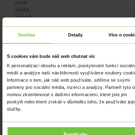
proti
české
koruně,
kterou
„vytlačil“
Souhlas
Detaily
Více o cooki
na
5,67
PLNCZK.
S cookies vám bude náš web chutnat víc
Proti
K personalizaci obsahu a reklam, poskytování funkcí sociáln
naší
médií a analýze naší návštěvnosti využíváme soubory cooki
tuzemské
Informace o tom, jak náš web používáte, sdílíme se svými
měně
partnery pro sociální média, inzerci a analýzy. Partneři tyto 
v
mohou zkombinovat s dalšími informacemi, které jste jim
posledních
poskytli nebo které získali v důsledku toho, že používáte jeji
týdnech
služby.
zlotý
ztrácí.
Korekce
je
Povolit vše