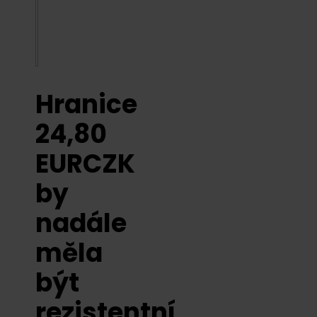
Hranice
24,80
EURCZK
by
nadále
měla
být
rezistentní