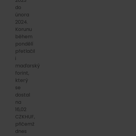
2023
do
února
2024.
Korunu
během
pondělí
přetlačil
i
maďarský
forint,
který
se
dostal
na
16,02
CZKHUF,
přičemž
dnes