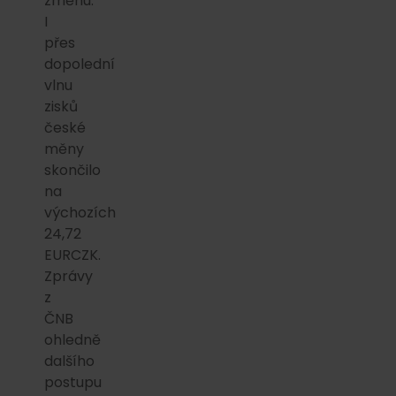
změnu.
I
přes
dopolední
vlnu
zisků
české
měny
skončilo
na
výchozích
24,72
EURCZK.
Zprávy
z
ČNB
ohledně
dalšího
postupu