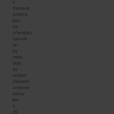
v
měnové
politice
jsou
po
včerejšku
takové,
že
by
mělo
dojít
ke
snížení
základní
úrokové
sazby
jen
o
25