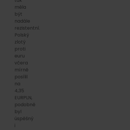
tak
měla
být
nadále
rezistentní.
Polský
zlotý
proti
euru
včera
mírně
posílil
na
4,35
EURPLN,
podobně
byl
úspěšný
i