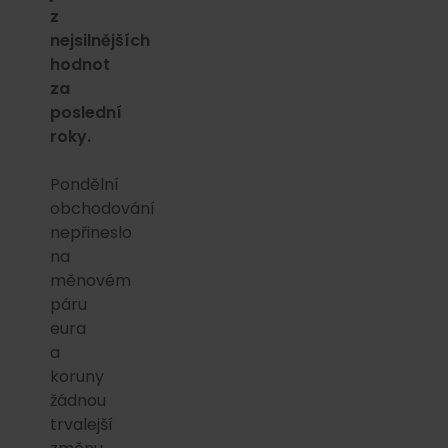
z
nejsilnějších
hodnot
za
poslední
roky.
Pondělní
obchodování
nepřineslo
na
měnovém
páru
eura
a
koruny
žádnou
trvalejší