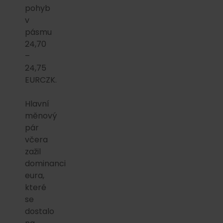
pohyb
v
pásmu
24,70
–
24,75
EURCZK.
Hlavní
měnový
pár
včera
zažil
dominanci
eura,
které
se
dostalo