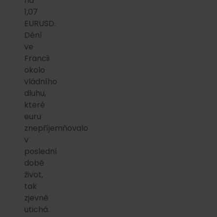
na
1,07
EURUSD.
Dění
ve
Francii
okolo
vládního
dluhu,
které
euru
znepříjemňovalo
v
poslední
době
život,
tak
zjevně
utichá.