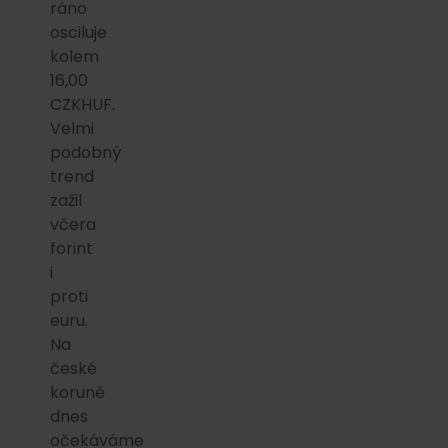
ráno
osciluje
kolem
16,00
CZKHUF.
Velmi
podobný
trend
zažil
včera
forint
i
proti
euru.
Na
české
koruně
dnes
očekáváme