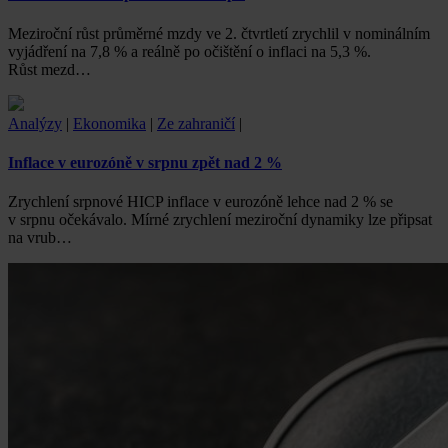
Meziroční růst průměrné mzdy ve 2. čtvrtletí zrychlil v nominálním
vyjádření na 7,8 % a reálně po očištění o inflaci na 5,3 %.
Růst mezd…
Analýzy
|
Ekonomika
|
Ze zahraničí
|
Inflace v eurozóně v srpnu zpět nad 2 %
Zrychlení srpnové HICP inflace v eurozóně lehce nad 2 % se
v srpnu očekávalo. Mírné zrychlení meziroční dynamiky lze připsat
na vrub…