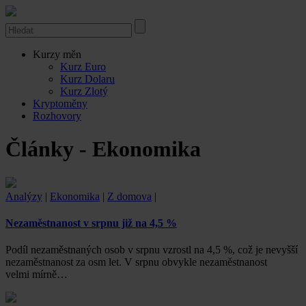
Kurzy měn
Kurz Euro
Kurz Dolaru
Kurz Zlotý
Kryptoměny
Rozhovory
Články - Ekonomika
Analýzy
|
Ekonomika
|
Z domova
|
Nezaměstnanost v srpnu již na 4,5 %
Podíl nezaměstnaných osob v srpnu vzrostl na 4,5 %, což je nevyšší
nezaměstnanost za osm let. V srpnu obvykle nezaměstnanost
velmi mírně…