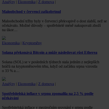
Analýzy
|
Ekonomika
|
Z domova
|
Maloobchod v červenci zaškobrtnul
Maloobchodní tržby byly v červenci překvapivě o dost slabší, než se
očekávalo. Možné důvody – spotřebitelé méně nakupovali zboží
na úkor…
Ekonomika
|
Kryptoměny
Solana překonává Bitcoin a může následovat růst Etherea
Solana (SOL) se v posledních týdnech stala jedním z nejlepších
hráčů na kryptoměnovém trhu, když od začátku srpna vzrostla
o 33 % a…
Analýzy
|
Ekonomika
|
Z domova
|
Spotřebitelská inflace v srpnu zpomalila na 2,5 % podle
očekávání
Spotřebitelská inflace v meziročním srovnání v srpnu podle