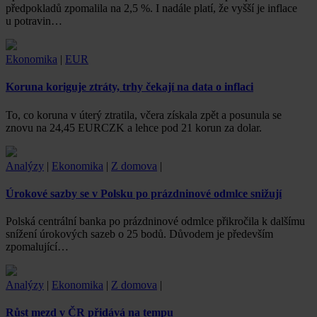
předpokladů zpomalila na 2,5 %. I nadále platí, že vyšší je inflace
u potravin…
Ekonomika
|
EUR
Koruna koriguje ztráty, trhy čekají na data o inflaci
To, co koruna v úterý ztratila, včera získala zpět a posunula se
znovu na 24,45 EURCZK a lehce pod 21 korun za dolar.
Analýzy
|
Ekonomika
|
Z domova
|
Úrokové sazby se v Polsku po prázdninové odmlce snižují
Polská centrální banka po prázdninové odmlce přikročila k dalšímu
snížení úrokových sazeb o 25 bodů. Důvodem je především
zpomalující…
Analýzy
|
Ekonomika
|
Z domova
|
Růst mezd v ČR přidává na tempu