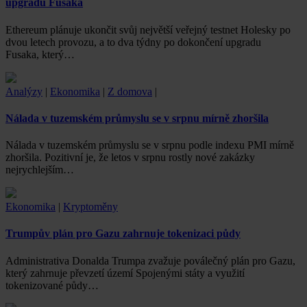
upgradu Fusaka
Ethereum plánuje ukončit svůj největší veřejný testnet Holesky po
dvou letech provozu, a to dva týdny po dokončení upgradu
Fusaka, který…
Analýzy
|
Ekonomika
|
Z domova
|
Nálada v tuzemském průmyslu se v srpnu mírně zhoršila
Nálada v tuzemském průmyslu se v srpnu podle indexu PMI mírně
zhoršila. Pozitivní je, že letos v srpnu rostly nové zakázky
nejrychlejším…
Ekonomika
|
Kryptoměny
Trumpův plán pro Gazu zahrnuje tokenizaci půdy
Administrativa Donalda Trumpa zvažuje poválečný plán pro Gazu,
který zahrnuje převzetí území Spojenými státy a využití
tokenizované půdy…