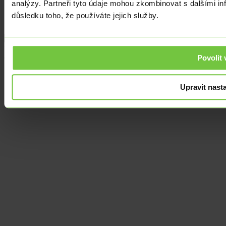
analýzy. Partneři tyto údaje mohou zkombinovat s dalšími info
Cookies
Slovník pojmů
důsledku toho, že používáte jejich služby.
Podmínky užití
Vaše denní zprávy z devizových trhů.
Povolit 
© 2026 edevizy.cz. Všechna práva vyhrazena.
Upravit nast