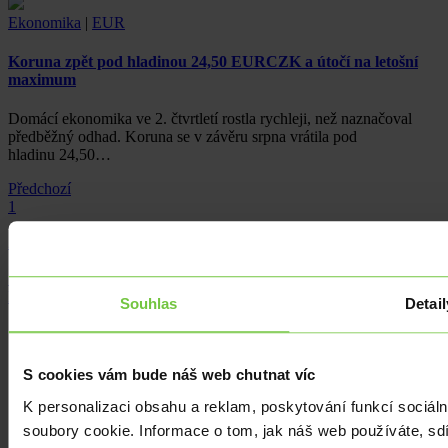
Ekonomika
|
EUR
Koruna zpět pod hladinou 24,50 EURCZK a útočí na letošní
maximum
Domácí ekonomika ve 2. čtvrtletí rostla rychleji, než naznačoval
předběžný odhad. Koruna se v závěru srpna vrátila pod
hladinu 24,50…
Předchozí
1
...
21
22
23
...
147
Následující
Souhlas
Detail
Kurz Euro
Kurz Dolar
Kurz Zlotý
S cookies vám bude náš web chutnat víc
Ekonomika
Kvízy
K personalizaci obsahu a reklam, poskytování funkcí sociál
soubory cookie. Informace o tom, jak náš web používáte, sdí
Kontakty