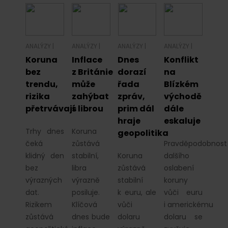
ANALÝZY
|
ANALÝZY
|
ANALÝZY
|
ANALÝZY
|
Koruna
Inflace
Dnes
Konflikt
bez
z Británie
dorazí
na
trendu,
může
řada
Blízkém
rizika
zahýbat
zpráv,
východě
přetrvávají
s librou
prim dál
dále
hraje
eskaluje
Trhy dnes
Koruna
geopolitika
čeká
zůstává
Pravděpodobnost
klidný den
stabilní,
Koruna
dalšího
bez
libra
zůstává
oslabení
výrazných
výrazně
stabilní
koruny
dat.
posiluje.
k euru, ale
vůči euru
Rizikem
Klíčová
vůči
i americkému
zůstává
dnes bude
dolaru
dolaru se