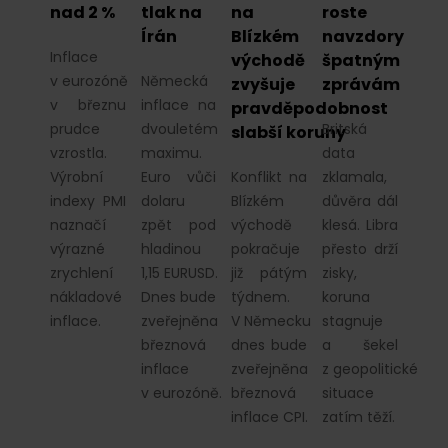
nad 2 %
tlak na
na
roste
Írán
Blízkém
navzdory
Inflace
východě
špatným
v eurozóně
Německá
zvyšuje
zprávám
v březnu
inflace na
pravděpodobnost
prudce
dvouletém
Britská
slabší koruny
vzrostla.
maximu.
data
Výrobní
Euro vůči
Konflikt na
zklamala,
indexy PMI
dolaru
Blízkém
důvěra dál
naznačí
zpět pod
východě
klesá. Libra
výrazné
hladinou
pokračuje
přesto drží
zrychlení
1,15 EURUSD.
již pátým
zisky,
nákladové
Dnes bude
týdnem.
koruna
inflace.
zveřejněna
V Německu
stagnuje
březnová
dnes bude
a šekel
inflace
zveřejněna
z geopolitické
v eurozóně.
březnová
situace
inflace CPI.
zatím těží.