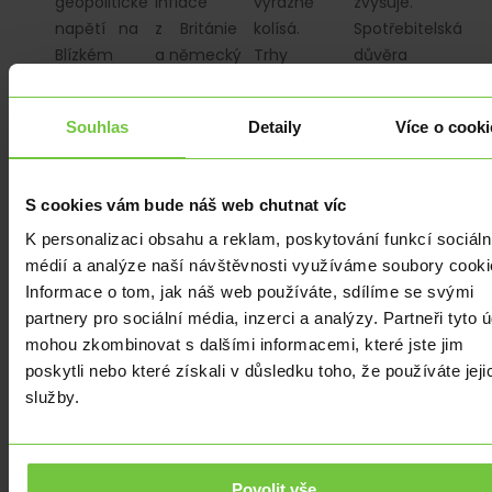
geopolitické
inflace
výrazně
zvyšuje.
napětí na
z Británie
kolísá.
Spotřebitelská
Blízkém
a německý
Trhy
důvěra
východě.
index Ifo.
sledují
v eurozóně
geopolitiku
poklesne
Souhlas
Detaily
Více o cooki
a čekají
v návaznosti…
na
dnešní data.
S cookies vám bude náš web chutnat víc
K personalizaci obsahu a reklam, poskytování funkcí sociáln
médií a analýze naší návštěvnosti využíváme soubory cooki
Informace o tom, jak náš web používáte, sdílíme se svými
partnery pro sociální média, inzerci a analýzy. Partneři tyto 
ANALÝZY
|
ANALÝZY
|
ANALÝZY
|
ANALÝZY
|
mohou zkombinovat s dalšími informacemi, které jste jim
ČNB na
Česká
Zasedání
Začátek
poskytli nebo které získali v důsledku toho, že používáte jeji
březnovém
národní
amerického
nového
služby.
zasedání
banka
Fedu
týdne
doručila
dnes
proběhne
přinesl
stabilitu
sazby
v módu
mírné
úrokových sazeb
měnit
„počkáme
oslabení
Povolit vše