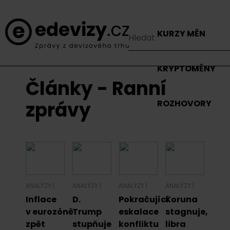
KURZY MĚN
KRYPTOMĚNY
Články - Ranní
zprávy
ROZHOVORY
ANALÝZY
|
ANALÝZY
|
ANALÝZY
|
ANALÝZY
|
Inflace
D.
Pokračující
Koruna
v eurozóně
Trump
eskalace
stagnuje,
zpět
stupňuje
konfliktu
libra