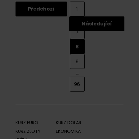
Předchozí
1
...
Následující
7
8
9
...
96
KURZ EURO
KURZ DOLAR
KURZ ZLOTÝ
EKONOMIKA