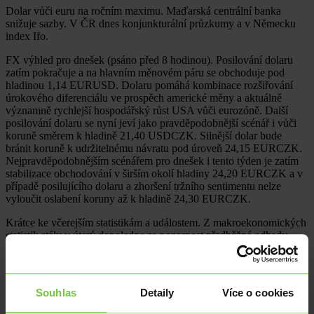
Dolar vůči euru na ročním maximu. Maďarská centrální banka
snižuje sazby. V ČR dnes konjunkturální průzkumy a v Německu
index Ifo.
FX výhled pro dnešek (psáno před 8 hodinou). Posilování dolaru
zatím pokračuje a na hlavním měnovém páru se obchoduje pod
hladinou 1,14 EURUSD. Dolaru pomáhá kombinace rozšiřování
úrokového diferenciálu ve prospěch americké měny a aktuálně
významně rychlejší hospodářský růst USA vůči eurozóně. Další
posilování dolaru se nyní jeví jako pravděpodobnější scénář i vůči
koruně směrem k hladině 21,40 USDCZK. Silnější dolar bude
bránit koruně k udržitelnému návratu pod úroveň 24,15 EURCZK.
Nejpravděpodobnějším scénářem pro dnešek i tento týden je zatím
stabilizace obchodování v širším okolí hladiny 24,20 EURCZK a v
případě posilujícího dolaru a zhoršení tržního sentimentu nelze
vyloučit oslabení koruny až k hladině 24,30 EURCZK.
Krátce ke včerejším statistikám a událostem. Z makroekonomických
statistik stály v úterý dopoledne za pozornost předběžné odhady
červnových indexů PMI. Kompozitní index PMI v eurozóně v
červnu vzrostl na 49,5 z květnových 48,5 bodu, když ve službách
došlo k meziměsíčnímu zlepšení na 48,9 bodu, ale ve výrobním
sektoru naopak k mírnému zhoršení na 51,3 bodu. Z velkých zemí
Souhlas
Detaily
Více o cookies
pozitivně překvapila Francie, zatímco v Německu se sentiment firem
zhoršil. Ve 2. čtvrtletí se kompozitní PMI za eurozónu nacházel pod