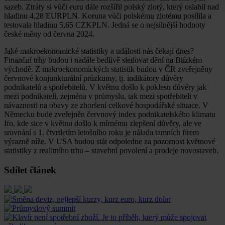
sazeb. Ztráty si vůči euru dále rozšířil polský zlotý, který oslabil nad
hladinu 4,28 EURPLN. Koruna vůči polskému zlotému posílila a
testovala hladinu 5,65 CZKPLN. Jedná se o nejsilnější hodnoty
české měny od června 2024.
Jaké makroekonomické statistiky a události nás čekají dnes?
Finanční trhy budou i nadále bedlivě sledovat dění na Blízkém
východě. Z makroekonomických statistik budou v ČR zveřejněny
červnové konjunkturální průzkumy, tj. indikátory důvěry
podnikatelů a spotřebitelů. V květnu došlo k poklesu důvěry jak
mezi podnikateli, zejména v průmyslu, tak mezi spotřebiteli v
návaznosti na obavy ze zhoršení celkové hospodářské situace. V
Německu bude zveřejněn červnový index podnikatelského klimatu
Ifo, kde sice v květnu došlo k mírnému zlepšení důvěry, ale ve
srovnání s 1. čtvrtletím letošního roku je nálada tamních firem
výrazně níže. V USA budou stát odpoledne za pozornost květnové
statistiky z realitního trhu – stavební povolení a prodeje novostaveb.
Sdílet článek