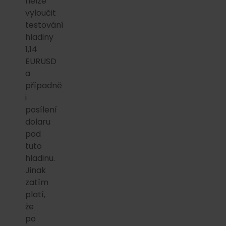
nelze
vyloučit
testování
hladiny
1,14
EURUSD
a
případně
i
posílení
dolaru
pod
tuto
hladinu.
Jinak
zatím
platí,
že
po