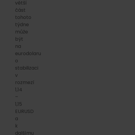
větší
část
tohoto
týdne
může
být
na
eurodolaru
o
stabilizaci
v
rozmezí
1,14
–
1,15
EURUSD
a
k
dalšímu