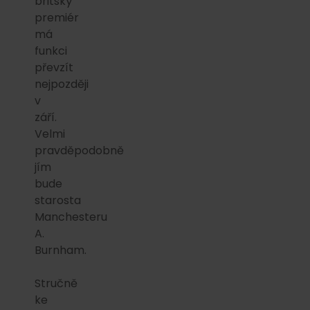
britský
premiér
má
funkci
převzít
nejpozději
v
září.
Velmi
pravděpodobně
jím
bude
starosta
Manchesteru
A.
Burnham.
Stručně
ke