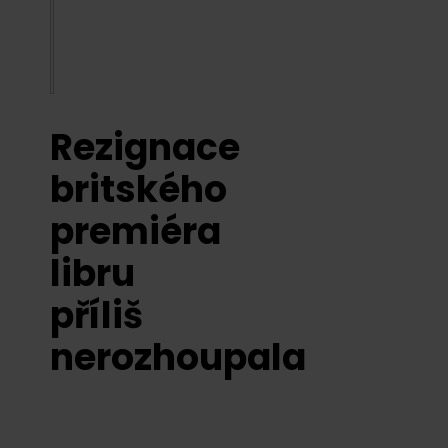
Rezignace
britského
premiéra
libru
příliš
nerozhoupala