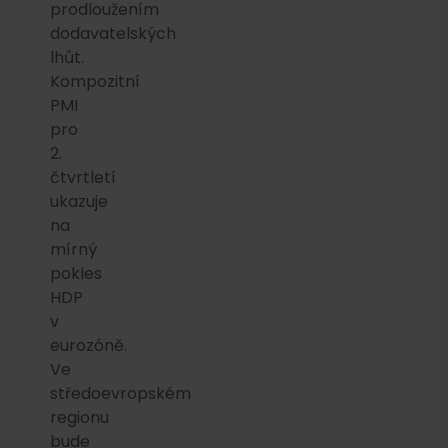
prodloužením
dodavatelských
lhůt.
Kompozitní
PMI
pro
2.
čtvrtletí
ukazuje
na
mírný
pokles
HDP
v
eurozóně.
Ve
středoevropském
regionu
bude