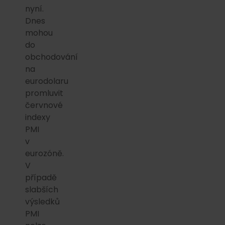
nyní.
Dnes
mohou
do
obchodování
na
eurodolaru
promluvit
červnové
indexy
PMI
v
eurozóně.
V
případě
slabších
výsledků
PMI