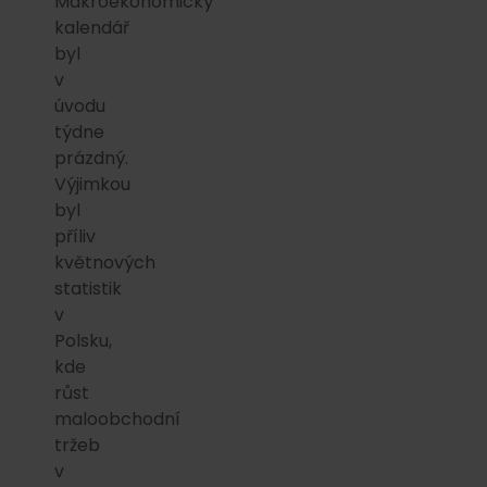
Makroekonomický
kalendář
byl
v
úvodu
týdne
prázdný.
Výjimkou
byl
příliv
květnových
statistik
v
Polsku,
kde
růst
maloobchodní
tržeb
v