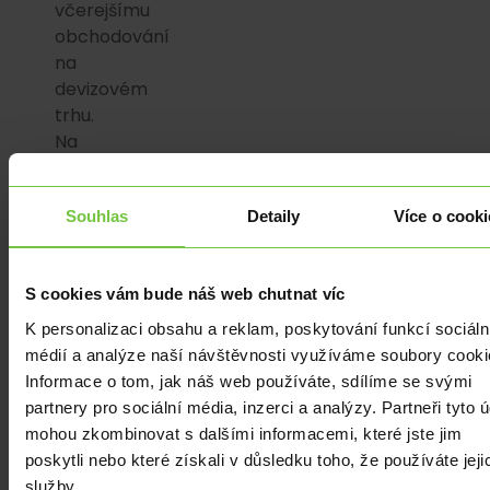
včerejšímu
obchodování
na
devizovém
trhu.
Na
hlavním
měnovém
Souhlas
Detaily
Více o cooki
páru
v
úvodu
S cookies vám bude náš web chutnat víc
týdne
za
K personalizaci obsahu a reklam, poskytování funkcí sociáln
absence
médií a analýze naší návštěvnosti využíváme soubory cooki
makroekonomických
Informace o tom, jak náš web používáte, sdílíme se svými
statistik
partnery pro sociální média, inzerci a analýzy. Partneři tyto 
euro
mohou zkombinovat s dalšími informacemi, které jste jim
vůči
poskytli nebo které získali v důsledku toho, že používáte jeji
dolaru
služby.