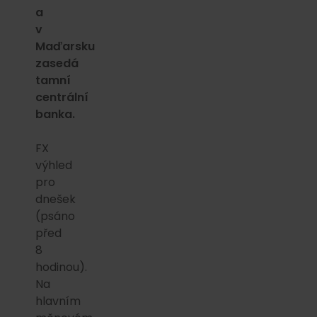
a
v
Maďarsku
zasedá
tamní
centrální
banka.
FX
výhled
pro
dnešek
(psáno
před
8
hodinou).
Na
hlavním