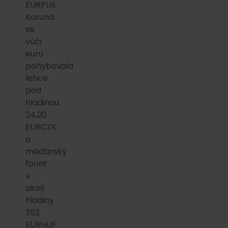
EURPLN.
Koruna
se
vůči
euru
pohybovala
lehce
pod
hladinou
24,20
EURCZK
a
maďarský
forint
v
okolí
hladiny
352
EURHUF.