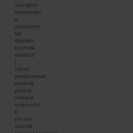
včerejším
statistikám
a
událostem.
Na
Blízkém
východě
američtí
i
íránští
představitelé
oznámili
pokrok
ohledně
směřování
k
mírové
dohodě.