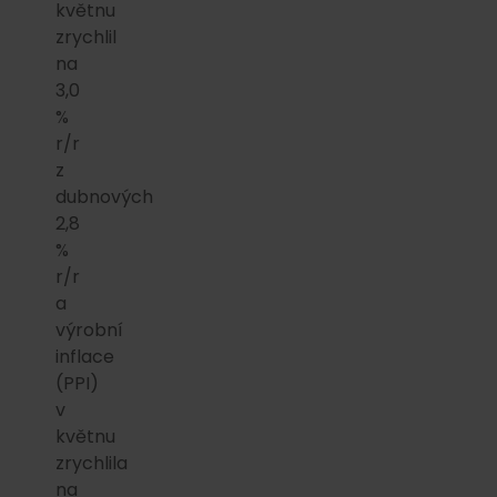
květnu
zrychlil
na
3,0
%
r/r
z
dubnových
2,8
%
r/r
a
výrobní
inflace
(PPI)
v
květnu
zrychlila
na