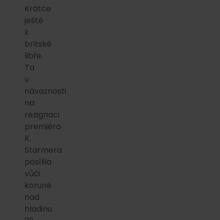
Krátce
ještě
k
britské
libře.
Ta
v
návaznosti
na
rezignaci
premiéra
K.
Starmera
posílila
vůči
koruně
nad
hladinu