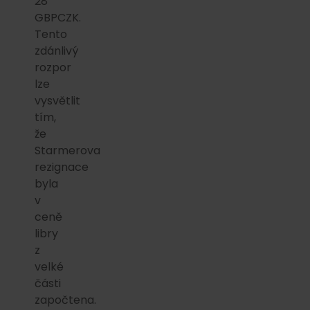
28
GBPCZK.
Tento
zdánlivý
rozpor
lze
vysvětlit
tím,
že
Starmerova
rezignace
byla
v
ceně
libry
z
velké
části
započtena.