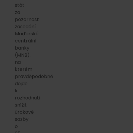
stát
za
pozornost
zasedání
Maďarské
centrální
banky
(MNB),
na
kterém
pravděpodobně
dojde
k
rozhodnutí
snížit
úrokové
sazby
o