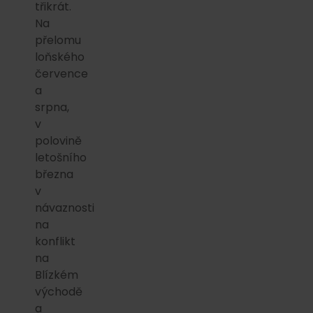
třikrát.
Na
přelomu
loňského
července
a
srpna,
v
polovině
letošního
března
v
návaznosti
na
konflikt
na
Blízkém
východě
a