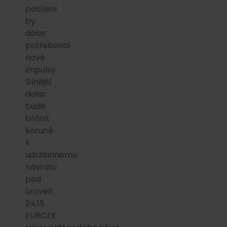
posílení
by
dolar
potřeboval
nové
impulsy.
Silnější
dolar
bude
bránit
koruně
k
udržitelnému
návratu
pod
úroveň
24,15
EURCZK.