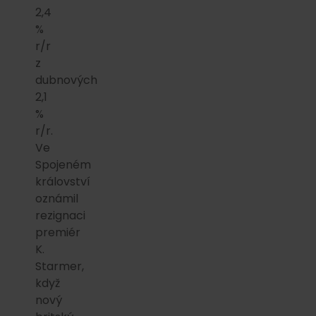
2,4
%
r/r
z
dubnových
2,1
%
r/r.
Ve
Spojeném
království
oznámil
rezignaci
premiér
K.
Starmer,
když
nový