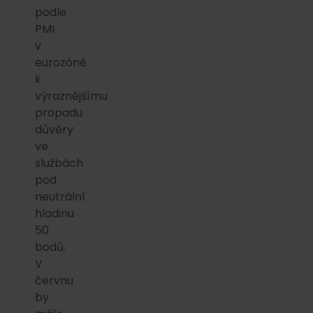
podle
PMI
v
eurozóně
k
výraznějšímu
propadu
důvěry
ve
službách
pod
neutrální
hladinu
50
bodů.
V
červnu
by