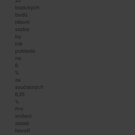
25
bazických
bodů.
Hlavní
sazba
by
tak
poklesla
na
6
%
ze
současných
6,25
%.
Pro
snížení
sazeb
hovoří