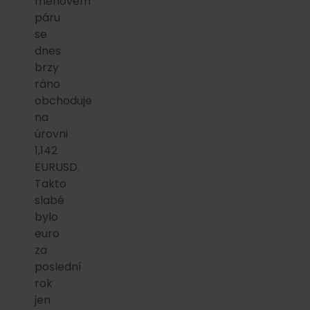
měnovém
páru
se
dnes
brzy
ráno
obchoduje
na
úrovni
1,142
EURUSD.
Takto
slabé
bylo
euro
za
poslední
rok
jen