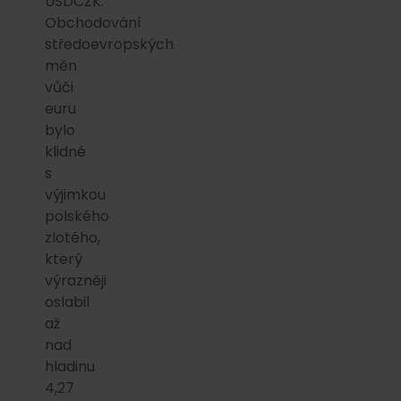
USDCZK.
Obchodování
středoevropských
měn
vůči
euru
bylo
klidné
s
výjimkou
polského
zlotého,
který
výrazněji
oslabil
až
nad
hladinu
4,27