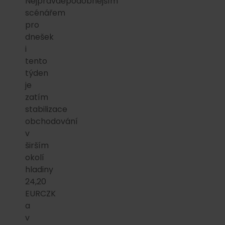
Nejpravděpodobnějším
scénářem
pro
dnešek
i
tento
týden
je
zatím
stabilizace
obchodování
v
širším
okolí
hladiny
24,20
EURCZK
a
v