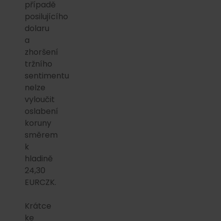
případě
posilujícího
dolaru
a
zhoršení
tržního
sentimentu
nelze
vyloučit
oslabení
koruny
směrem
k
hladině
24,30
EURCZK.
Krátce
ke