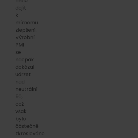
mělo
dojít
k
mírnému
zlepšení.
Výrobní
PMI
se
naopak
dokázal
udržet
nad
neutrální
50,
což
však
bylo
částečně
zkreslováno