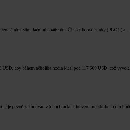
s potenciálními stimulačními opatřeními Čínské lidové banky (PBOC) a…
089 USD, aby během několika hodin klesl pod 117 500 USD, což vyvol
t, a je pevně zakódován v jejím blockchainovém protokolu. Tento lim