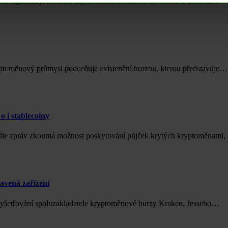
což signalizuje rostoucí zájem institucionálních investorů o druhou…
ryptoměnový průmysl podceňuje existenční hrozbu, kterou představuje…
 i stablecoiny
podle zpráv zkoumá možnost poskytování půjček krytých kryptoměnami
avená zařízení
 vyšetřování spoluzakladatele kryptoměnové burzy Kraken, Jesseho…