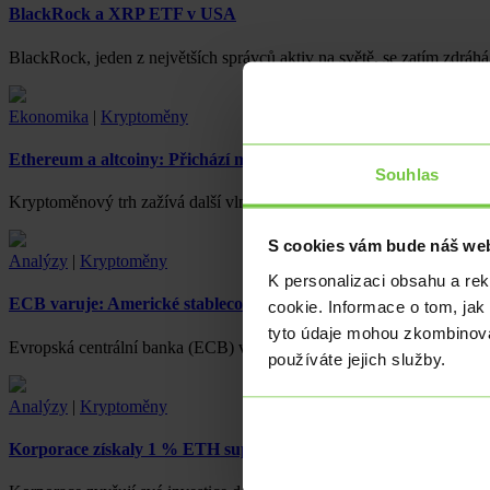
BlackRock a XRP ETF v USA
BlackRock, jeden z největších správců aktiv na světě, se zatím zdr
Ekonomika
|
Kryptoměny
Ethereum a altcoiny: Přichází masivní růst?
Souhlas
Kryptoměnový trh zažívá další vlnu zájmu, kterou pohání především 
S cookies vám bude náš web
Analýzy
|
Kryptoměny
K personalizaci obsahu a re
ECB varuje: Americké stablecoiny mohou oslabit monetární au
cookie. Informace o tom, jak
tyto údaje mohou zkombinovat
Evropská centrální banka (ECB) vyjádřila obavy, že rostoucí využív
používáte jejich služby.
Analýzy
|
Kryptoměny
Korporace získaly 1 % ETH supply,