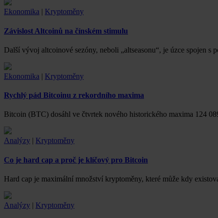
Ekonomika
|
Kryptoměny
Závislost Altcoinů na čínském stimulu
Další vývoj altcoinové sezóny, neboli „altseasonu“, je úzce spojen 
Ekonomika
|
Kryptoměny
Rychlý pád Bitcoinu z rekordního maxima
Bitcoin (BTC) dosáhl ve čtvrtek nového historického maxima 124 
Analýzy
|
Kryptoměny
Co je hard cap a proč je klíčový pro Bitcoin
Hard cap je maximální množství kryptoměny, které může kdy existova
Analýzy
|
Kryptoměny