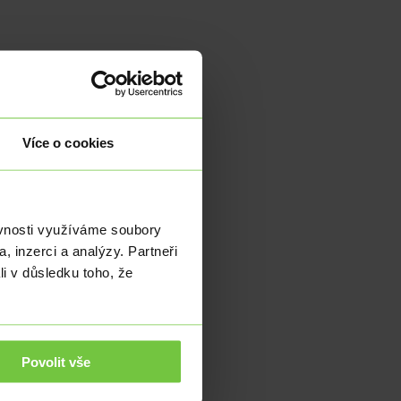
Více o cookies
ho,…
ěvnosti využíváme soubory
, inzerci a analýzy. Partneři
li v důsledku toho, že
y…
Povolit vše