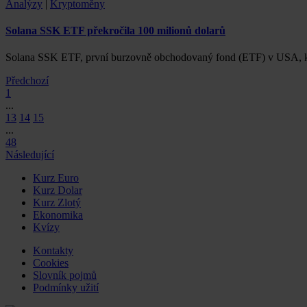
Analýzy
|
Kryptoměny
Solana SSK ETF překročila 100 milionů dolarů
Solana SSK ETF, první burzovně obchodovaný fond (ETF) v USA, kt
Předchozí
1
...
13
14
15
...
48
Následující
Kurz Euro
Kurz Dolar
Kurz Zlotý
Ekonomika
Kvízy
Kontakty
Cookies
Slovník pojmů
Podmínky užití