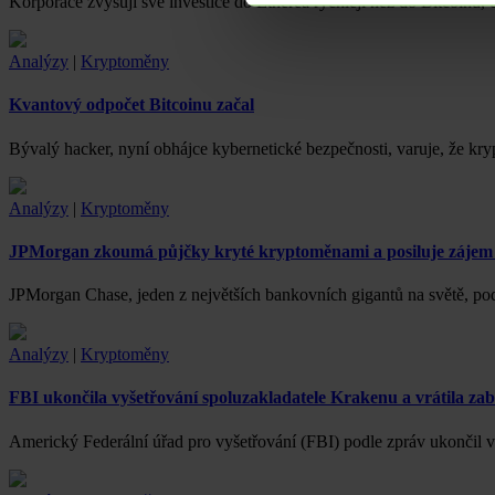
Korporace zvyšují své investice do Etherea rychleji než do Bitcoinu, 
Analýzy
|
Kryptoměny
Kvantový odpočet Bitcoinu začal
Bývalý hacker, nyní obhájce kybernetické bezpečnosti, varuje, že k
Analýzy
|
Kryptoměny
JPMorgan zkoumá půjčky kryté kryptoměnami a posiluje zájem o
JPMorgan Chase, jeden z největších bankovních gigantů na světě, 
Analýzy
|
Kryptoměny
FBI ukončila vyšetřování spoluzakladatele Krakenu a vrátila zab
Americký Federální úřad pro vyšetřování (FBI) podle zpráv ukončil