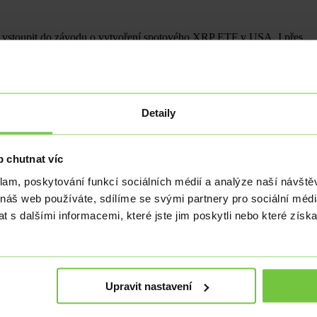
áhá vstoupit do závodu o vytvoření spotového XRP ETF v USA. I přes…
Detaily
rostoucí cena Etherea. Podle krypto analytika Michaëla van de Poppe
 chutnat víc
klam, poskytování funkcí sociálních médií a analýze naší návšt
tonomii EU
 náš web používáte, sdílíme se svými partnery pro sociální média
 s dalšími informacemi, které jste jim poskytli nebo které získa
ání stablecoinů navázaných na americký dolar v Evropské unii (EU) b
Upravit nastavení