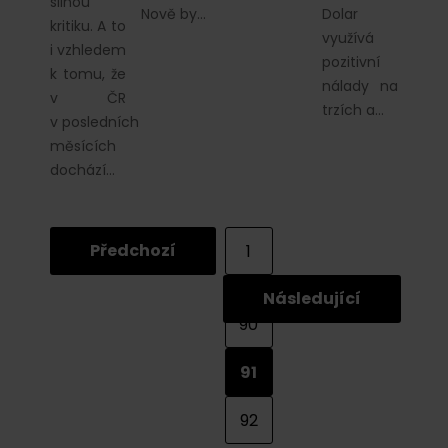
silnou
Nově by…
Dolar
kritiku. A to
využívá
i vzhledem
pozitivní
k tomu, že
nálady na
v ČR
trzích a…
v posledních
měsících
dochází…
Předchozí
1
...
Následující
90
91
92