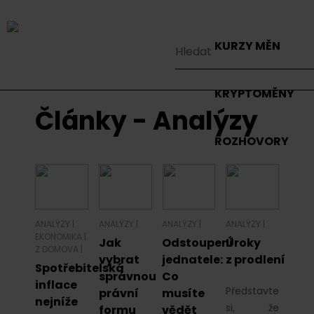
KURZY MĚN
KRYPTOMĚNY
Články - Analýzy
ROZHOVORY
ANALÝZY
|
ANALÝZY
|
ANALÝZY
|
ANALÝZY
|
EKONOMIKA
|
Jak
Odstoupení
Úroky
Z DOMOVA
|
vybrat
jednatele:
z prodlení
Spotřebitelská
správnou
Co
inflace
Představte
právní
musíte
nejníže
si, že
formu
vědět