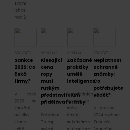
zvolní
lehce
nad 2…
ANALÝZY
|
ANALÝZY
|
ANALÝZY
|
ANALÝZY
|
Sankce
Klesající
Zakázané
Neplatnost
2025: Co
cena
praktiky
ochranné
čeká
ropy
umělé
známky:
firmy?
musí
inteligence
Co
ruským
potřebujete
V roce
V posledních
představitelům
vědět?
2025 se
letech se
přidělávat vrásky
sankční
stále
V prosinci
politika
Prezident
častěji
2024 rozhodl
stane
Trump
setkáváme
Tribunál
ještě
svými
s tématem
Soudního