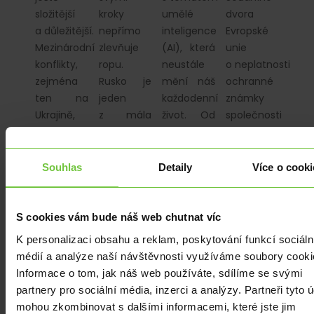
složitější
kroky
umělé
dvora
a důležitější.
nepřímo
inteligence
Evropské
Mezinárodní
zlevňuje
(AI), která
unie
konflikty,
ropu.
neustále
o neplatnosti
zejména
Rusko je
mění náš
ochranné
ten na
jeden
každodenní
známky
Ukrajině,
z mála
život. Od
společnosti
a rostoucí
států, na
osobních…
Chiquita
napětí…
který
Brands
dodatečná
LLC,
Souhlas
Detaily
Více o cooki
cla ze
která se…
strany USA
uvalena
S cookies vám bude náš web chutnat víc
nebyla. Proč…
K personalizaci obsahu a reklam, poskytování funkcí sociáln
médií a analýze naší návštěvnosti využíváme soubory cooki
Informace o tom, jak náš web používáte, sdílíme se svými
partnery pro sociální média, inzerci a analýzy. Partneři tyto 
mohou zkombinovat s dalšími informacemi, které jste jim