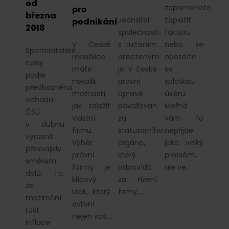
od
zapomenete
pro
března
Jednatel
zaplatit
podnikání
2018
společnosti
fakturu
V České
s ručením
nebo se
Spotřebitelské
republice
omezeným
opozdíte
ceny
máte
je v české
se
podle
několik
právní
splátkou
předběžného
možností,
úpravě
úvěru.
odhadu
jak založit
považován
Možná
ČSÚ
vlastní
za
vám to
v dubnu
firmu.
statutárního
nepřijde
výrazně
Výběr
orgána,
jako velký
překvapily
právní
který
problém,
směrem
formy je
odpovídá
ale ve…
dolů. To,
klíčový
za řízení
že
krok, který
firmy,…
meziroční
ovlivní
růst
nejen vaši…
inflace