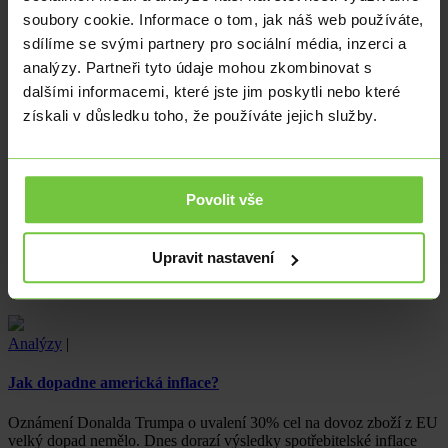
soubory cookie. Informace o tom, jak náš web používáte,
Analýzy
|
Ekonomika
|
Ze zahraničí
|
sdílíme se svými partnery pro sociální média, inzerci a
Inflace v USA zrychlila, ale cla zatím nejsou příliš vidět
analýzy. Partneři tyto údaje mohou zkombinovat s
dalšími informacemi, které jste jim poskytli nebo které
Celková i jádrová CPI inflace v červnu zrychlila, ale efekt cel zatím
získali v důsledku toho, že používáte jejich služby.
není příliš vidět. Jedním z možných vysvětlení je to, že firmy…
Analýzy
|
Povolit vše
Bulhaři se mají v oblasti cen na co těšit
Bulharská inflace za červen robustně meziročně vzrostla na 4,4 %
Upravit nastavení
a je tak nejvýše od prosince 2023, meziměsíčně šla nahoru
o 0,4 %. Co…
Analýzy
|
Jak dopadne americká inflace?
Oznámení Donalda Trumpa o uvalení 30% cel na dovoz zboží z EU
velký dopad nemělo. Dnes dorazí výsledky spotřebitelské inflace