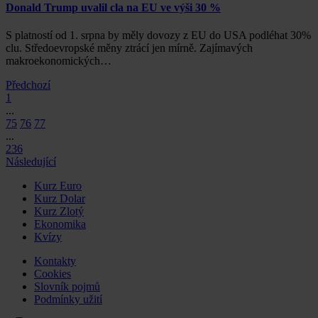
Donald Trump uvalil cla na EU ve výši 30 %
S platností od 1. srpna by měly dovozy z EU do USA podléhat 30%
clu. Středoevropské měny ztrácí jen mírně. Zajímavých
makroekonomických…
Předchozí
1
...
75
76
77
...
236
Následující
Kurz Euro
Kurz Dolar
Kurz Zlotý
Ekonomika
Kvízy
Kontakty
Cookies
Slovník pojmů
Podmínky užití