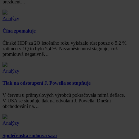
prezident…
Analýzy
|
Čína zpomaluje
Čínské HDP za 2Q letošního roku vykázalo růst pouze o 5,2 %,
zatímco v 1Q to bylo 5,4 %. Nezaměstnanost stagnuje, což
promlouvá negativně…
Analýzy
|
Tlak na odstoupení J. Powella se stupňuje
V červnu u průmyslových výrobců pokračovala mírná deflace.
V USA se stupňuje tlak na odvolání J. Powella. Dnešní
obchodování na…
Analýzy
|
Společenská smlouva s.r.o