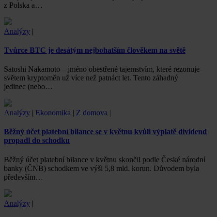
z Polska a…
Analýzy
|
Tvůrce BTC je desátým nejbohatším člověkem na světě
Satoshi Nakamoto – jméno obestřené tajemstvím, které rezonuje
světem kryptoměn už více než patnáct let. Tento záhadný
jedinec (nebo…
Analýzy
|
Ekonomika
|
Z domova
|
Běžný účet platební bilance se v květnu kvůli výplatě dividend
propadl do schodku
Běžný účet platební bilance v květnu skončil podle České národní
banky (ČNB) schodkem ve výši 5,8 mld. korun. Důvodem byla
především…
Analýzy
|