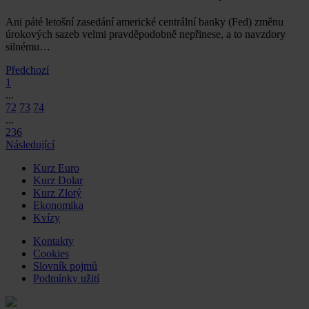
Ani páté letošní zasedání americké centrální banky (Fed) změnu
úrokových sazeb velmi pravděpodobně nepřinese, a to navzdory
silnému…
Předchozí
1
...
72
73
74
...
236
Následující
Kurz Euro
Kurz Dolar
Kurz Zlotý
Ekonomika
Kvízy
Kontakty
Cookies
Slovník pojmů
Podmínky užití