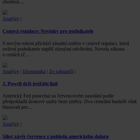
zhoršení…
Analýzy
|
Cenová regulace: Novinky pro podnikatele
S novým rokem přichází zásadní změna v cenové regulaci, která
ovlivní podnikatele napříč různými odvětvími. Novela zákona
o cenách (č…
Analýzy
|
Ekonomika
|
Ze zahraničí
|
J. Powell drží jestřábí linii
Americký Fed ponechal na červencovém zasedání podle
předpokladů úrokové sazby beze změny. Dva centrální bankéři však
hlasovali pro…
Analýzy
|
Silný závěr července z pohledu amerického dolaru