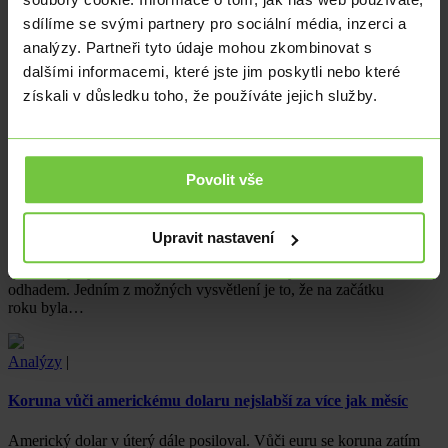
sdílíme se svými partnery pro sociální média, inzerci a
Analýzy
|
analýzy. Partneři tyto údaje mohou zkombinovat s
Podnikatelské úspory energie
dalšími informacemi, které jste jim poskytli nebo které
získali v důsledku toho, že používáte jejich služby.
V posledních letech se stále více diskutuje o nutnosti zlepšování
energetické efektivity a snižování energetické náročnosti.
Tento trend…
Povolit vše
Analýzy
|
Ekonomika
|
Z domova
|
Růst tuzemské ekonomiky za očekáváním
Upravit nastavení
Předběžný výsledek HDP mírně zklamal, když zaostal za tržním
odhadem. Jedním z možných vysvětlení je to, že na začátku
roku byla…
Analýzy
|
Koruna vůči americkému dolaru nejslabší za více jak měsíc
Americký dolar v úterý dále posiloval. Vůči euru se koruna zatím