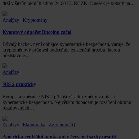
drží v širším okolí hladiny 24,60 EURCZK. Dnešek je bohatý na…
Analýzy
|
Kryptoměny
Kvantový odpočet Bitcoinu začal
Bývalý hacker, nyní obhájce kybernetické bezpečnosti, varuje, že
kryptoměnový průmysl podceňuje existenční hrozbu, kterou
představuje…
Analýzy
|
NIS 2 prakticky
Evropská směrnice NIS 2 přináší zásadní změny v oblasti
kybernetické bezpečnosti. Největším dopadem je rozšíření okruhu
regulovaných…
Analýzy
|
Ekonomika
|
Ze zahraničí
|
Americká centrální banka ani v červenci sazby nesníží