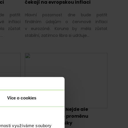
ci
čekají na evropskou inflaci
de patřit
Hlavní pozornost dne bude patřit
é inflaci
finálním údajům o červnové inflaci
la zůstat
v eurozóně. Koruna by měla zůstat
e…
stabilní, zatímco libra si udržuje…
Více o cookies
ANALÝZY
|
data,
Čína zpomaluje. Nejde ale
o kolaps, nýbrž o proměnu
světové ekonomiky
ěvnosti využíváme soubory