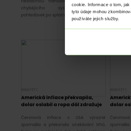
nešťastnou náhodou, ale důsledkem
Pozornos
cookie. Informace o tom, jak
chybějícího systému. Většinu
soustře
tyto údaje mohou zkombinovat
pohledávek po splatnosti lze přitom…
maloobcho
používáte jejich služby.
práce. Po 
ANALÝZY
|
ANALÝZY
|
Americká inflace překvapila,
Americká
dolar oslabil a ropa dál zdražuje
dolar os
Červnová inflace v USA výrazně
Červnov
zpomalila a překonala očekávání trhů.
zpomalila