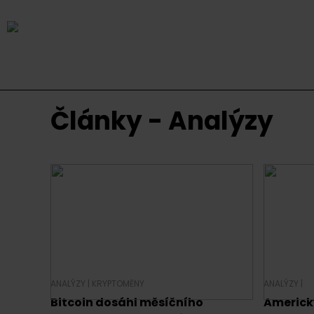
Články - Analýzy
ANALÝZY
|
KRYPTOMĚNY
ANALÝZY
|
Bitcoin dosáhl měsíčního
Americký