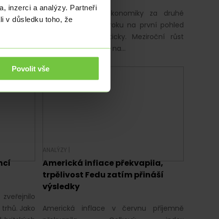
ů se dnes
, inzerci a analýzy. Partneři
americké
Výsledky čínské ekonomiky za druhé
li v důsledku toho, že
iky z trhu
čtvrtletí letošního roku na první pohled
nevypadají dramaticky. Meziroční růst
HDP zpomalil z 5,0 % na…
Povolit vše
ANALÝZY
|
ncí
Americká inflace překvapila,
trpělivost Fedu zatím přináší
výsledky
zveřejnilo
 trhů. Jako
Americká inflace v červnu příjemně