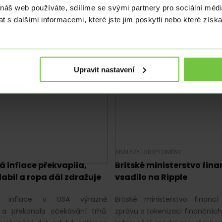
t finančních trhů se dnes
Pozornost finančních trh
 náš web používáte, sdílíme se svými partnery pro sociální média
dí především na americké
soustředí především na 
 s dalšími informacemi, které jste jim poskytli nebo které získa
dní tržby a statistiky z trhu
maloobchodní tržby a statist
slabších inflačních…
práce. Po slabších inflačních…
Upravit nastavení
ANALÝZY
|
KRYPTOMĚNY
 inflace překvapila,
Britské ministerstvo fina
labil a ropa dál zdražuje
vsadilo na Ripple
á inflace v USA výrazně
Britské ministerstvo financí 
 a překonala očekávání trhů.
zprávu o tokenizaci finančních