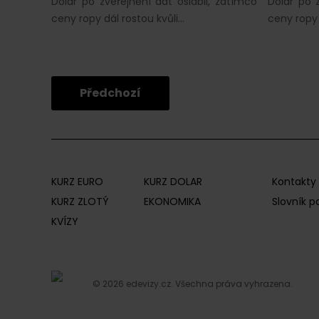
Dolar po zveřejnění dat oslabil, zatímco
Dolar po z
ceny ropy dál rostou kvůli…
ceny ropy 
Předchozí
KURZ EURO
KURZ DOLAR
Kontakty
KURZ ZLOTÝ
EKONOMIKA
Slovník 
KVÍZY
© 2026 edevizy.cz. Všechna práva vyhrazena.