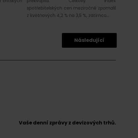
 britských
překvapila. Celkový index
spotřebitelských cen meziročně zpomalil
z květnových 4,2 % na 3,5 %, zatímco…
Následující
Vaše denní zprávy z devizových trhů.