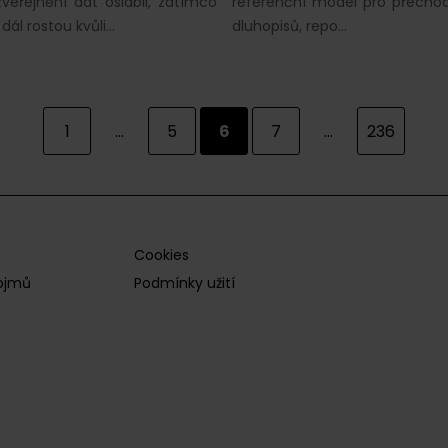
veřejnění dat oslabil, zatímco
referenční model pro přechod
dál rostou kvůli…
dluhopisů, repo…
1
...
5
6
7
...
236
Cookies
pojmů
Podmínky užití