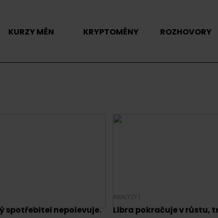
KURZY MĚN
KRYPTOMĚNY
ROZHOVORY
ANALÝZY
|
 spotřebitel nepolevuje.
Libra pokračuje v růstu, t