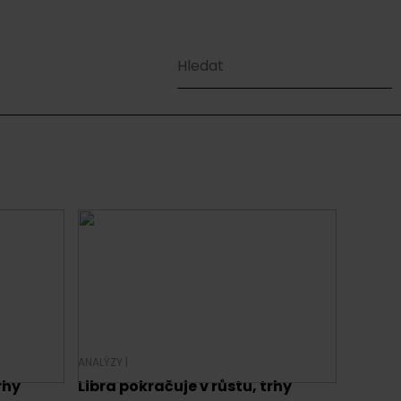
ANALÝZY
|
rhy
Libra pokračuje v růstu, trhy