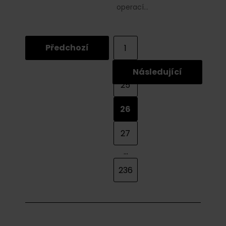
operací…
Předchozí
1
...
Následující
25
26
27
...
236