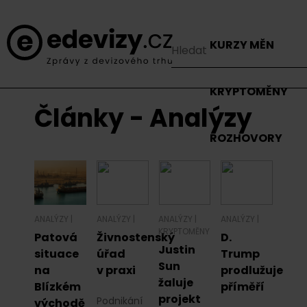
KURZY MĚN
KRYPTOMĚNY
Články - Analýzy
ROZHOVORY
ANALÝZY
|
ANALÝZY
|
ANALÝZY
|
ANALÝZY
|
KRYPTOMĚNY
Patová
Živnostenský
D.
Justin
situace
úřad
Trump
Sun
na
v praxi
prodlužuje
žaluje
Blízkém
příměří
projekt
Podnikání
východě