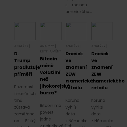
s rodinou
amerického…
ANALÝZY
|
ANALÝZY
|
ANALÝZY
|
ANALÝZY
|
KRYPTOMĚNY
D.
Dnešek
Dnešek
Bitcoin
Trump
ve
ve
méně
prodlužuje
znamení
znamení
volatilní
příměří
ZEW
ZEW
než
a amerického
a amerického
jihokorejská
Pozornost
retailu
retailu
burza?
finančních
trhů
Koruna
Koruna
Bitcoin má
zůstává
vyhlíží
vyhlíží
pověst
zaměřena
data
data
jedné
na Blízký
z Německa
z Německa
z nejrizikovějších