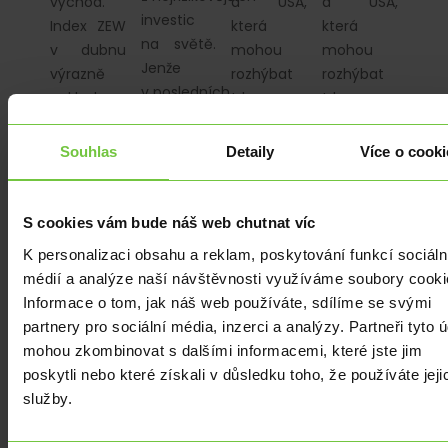
východ.
a USA,
a USA,
investic
Index ZEW
která
která
na světě.
v dubnu
mohou
mohou
Jenže
výrazně
rozhýbat
rozhýbat
v posledních
poklesl.
trh.
trh.
týdnech je
Dnešek
Klíčový
Klíčový
cena
bez
bude
bude
Souhlas
Detaily
Více o cooki
Bitcoinu
významnějších
index ZEW
index ZEW
stabilnější
makrostatistik.
a maloobchodní tržby.
a maloobchodní t
než
S cookies vám bude náš web chutnat víc
akcie na…
K personalizaci obsahu a reklam, poskytování funkcí sociáln
médií a analýze naší návštěvnosti využíváme soubory cooki
Informace o tom, jak náš web používáte, sdílíme se svými
partnery pro sociální média, inzerci a analýzy. Partneři tyto 
mohou zkombinovat s dalšími informacemi, které jste jim
ANALÝZY
|
ANALÝZY
|
ANALÝZY
|
ANALÝZY
|
poskytli nebo které získali v důsledku toho, že používáte jeji
EKONOMIKA
|
Povinné
Ethereum
Optimismus
Z DOMOVA
|
služby.
účty e
zažilo
na
Deflace
commerce
nejrušnější
trzích se
v zemědělství