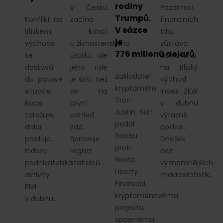
rodiny
v Česku
Pozornost
Trumpů.
Konflikt na
začíná
finančních
V sázce
Blízkém
i končí
trhů
je
východě
u živnostenského
zůstává
776 milionů dolarů
se
úřadu, ale
zaměřena
dostává
jeho role
na Blízký
Zakladatel
do patové
je širší, než
východ.
kryptoměny
situace.
se na
Index ZEW
Tron
Ropa
první
v dubnu
Justin Sun
zdražuje,
pohled
výrazně
podal
dolar
zdá.
poklesl.
žalobu
posiluje.
Spravuje
Dnešek
proti
Indexy
registr
bez
World
podnikatelské
statisíců…
významnějších
Liberty
aktivity
makrostatistik.
Financial,
PMI
kryptoměnovému
v dubnu…
projektu
spojenému