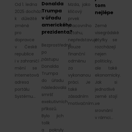
Donalda
Od 1. ledna
Mzda, jako
tom
Trumpa
2025 dochází
klíčový
nejlépe
v úřadu
k důležité
prvek
amerického
změně
pracovního
Země
prezidenta?
pro
vztahu,
visegrádské
dopravce
nepředstavuje
čtyřky se
Bezprostředně
v České
pouze
rozcházejí
po
republice
finanční
nejen
nástupu
i v zahraničí –
odměnu
politicky,
Donalda
mění se
za
ale také
Trumpa
internetová
vykonanou
ekonomicky.
do úřadu
adresa
práci. Je
Jak si
následovala
portálu
také
jednotlivé
smršť
Systému…
zásadním
země stojí
exekutivních
motivačním…
ve
příkazů.
srovnání
Bylo jich
v rámci…
tolik
a pokryly