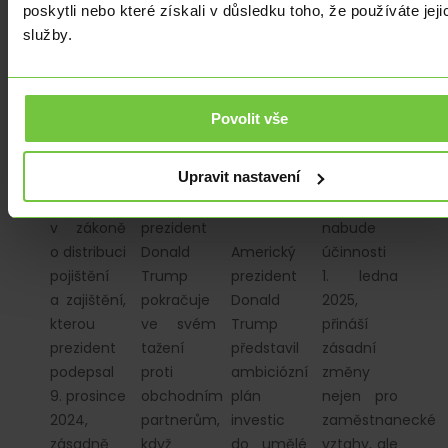
poskytli nebo které získali v důsledku toho, že používáte jeji
ANALÝZY
|
ANALÝZY
|
ANALÝZY
|
ANALÝZY
|
služby.
Nová
Trumpovy
Trump
Novinky
pravidla
tarify
oznámil
v pracovním
pro
a reakce
miliardové
právu
distribuci
na
investice
Povolit vše
Novela
online
evropských
do
zákoníku
pojištění
trzích
rozvoje
Upravit nastavení
práce,
umělé
Změna
Americký
která
inteligence
v zákoně
prezident
nabude
o distribuci
Donald
Americký
účinnosti
pojištění
Trump
prezident
1. ledna
a zajištění,
pokračuje
Donald
2025,
kterou
ve svém
Trump
přináší
prezident
tažení
představil
zásadní
podepsal
proti
ambiciózní
změny
9. prosince
obchodním
plán
nejen pro
2024,
partnerům,
investic
zaměstnanecké
zásadně
když
do umělé
vztahy, ale