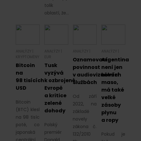
tolik
oblastí, že…
ANALÝZY
|
ANALÝZY
|
ANALÝZY
|
ANALÝZY
|
KRYPTOMĚNY
EUR
Oznamovací
Argentina
Bitcoin
Tusk
povinnost
není jen
na
vyzývá
v audiovizuálních
hovězí
98 tisících
k ozbrojené
službách
maso,
USD
Evropě
má také
a kritice
Od září
velké
Bitcoin
zelené
2022, na
zásoby
(BTC) klesl
dohody
základě
plynu
na 98 tisíc
novely
a ropy
poté, co
Polský
zákona č.
japonská
premiér
132/2010
Pokud je
centrální
Donald