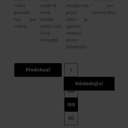
mění
oznámil
inteligence,
i pro
pravidla
nové
jehož
samotného…
hry pro
hrozby
cílem je
online…
tarifů vůči
upevnit
Číně,
vedoucí
Evropské…
pozici
Spojených…
Předchozí
1
...
Následující
108
109
110