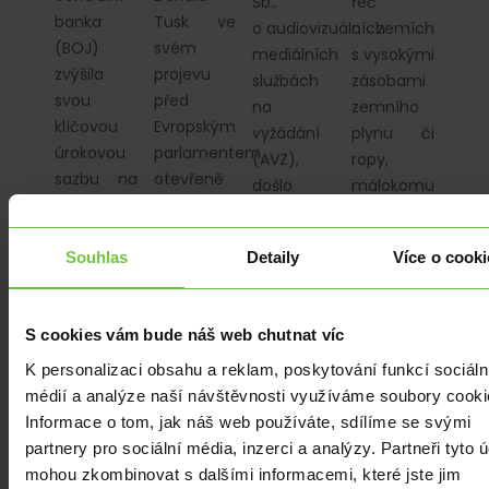
Sb.,
řeč
banka
Tusk ve
o audiovizuálních
o zemích
(BOJ)
svém
mediálních
s vysokými
zvýšila
projevu
službách
zásobami
svou
před
na
zemního
klíčovou
Evropským
vyžádání
plynu či
úrokovou
parlamentem
(AVZ),
ropy,
sazbu na
otevřeně
došlo
málokomu
nejvyšší
vyzval
k zásadní
na mysli
úroveň za…
k zásadním
změně,…
vytane
změnám
Souhlas
Detaily
Více o cooki
zrovna
v přístupu
Argentina,
Evropské
která
S cookies vám bude náš web chutnat víc
unie
přitom má
k obraně…
jedny z…
K personalizaci obsahu a reklam, poskytování funkcí sociáln
médií a analýze naší návštěvnosti využíváme soubory cooki
Informace o tom, jak náš web používáte, sdílíme se svými
partnery pro sociální média, inzerci a analýzy. Partneři tyto 
mohou zkombinovat s dalšími informacemi, které jste jim