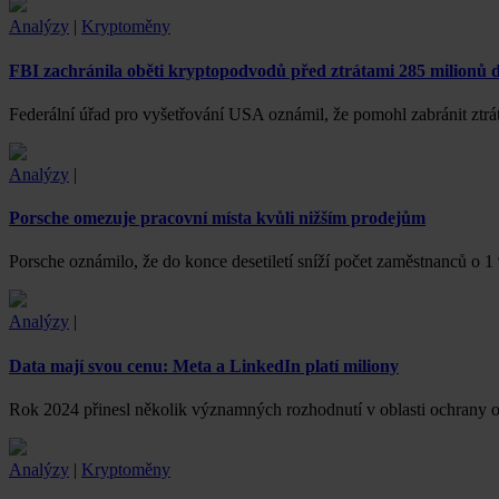
Analýzy
|
Kryptoměny
FBI zachránila oběti kryptopodvodů před ztrátami 285 milionů 
Federální úřad pro vyšetřování USA oznámil, že pomohl zabránit ztrát
Analýzy
|
Porsche omezuje pracovní místa kvůli nižším prodejům
Porsche oznámilo, že do konce desetiletí sníží počet zaměstnanců o 1
Analýzy
|
Data mají svou cenu: Meta a LinkedIn platí miliony
Rok 2024 přinesl několik významných rozhodnutí v oblasti ochrany os
Analýzy
|
Kryptoměny