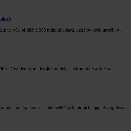
dolarů
ám ve výši přibližně 285 milionů dolarů, které by oběti utrpěly v…
 900. Důvodem jsou klesající prodeje elektromobilů a složitá…
obních údajů, která zasáhla i velké technologické giganty. Společnos