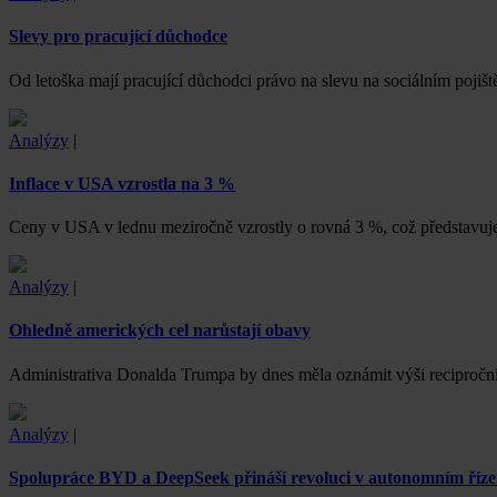
Slevy pro pracující důchodce
Od letoška mají pracující důchodci právo na slevu na sociálním poji
Analýzy
|
Inflace v USA vzrostla na 3 %
Ceny v USA v lednu meziročně vzrostly o rovná 3 %, což představuje
Analýzy
|
Ohledně amerických cel narůstají obavy
Administrativa Donalda Trumpa by dnes měla oznámit výši reciproční
Analýzy
|
Spolupráce BYD a DeepSeek přináší revoluci v autonomním říze