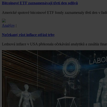
Bitcoinové ETF zaznamenávají třetí den odlivů
Americké spotové bitcoinové ETF fondy zaznamenaly třetí den v řadě 
Analýzy
|
Nečekaný růst inflace otřásl trhy
Lednová inflace v USA překonala očekávání analytiků a zasáhla finan