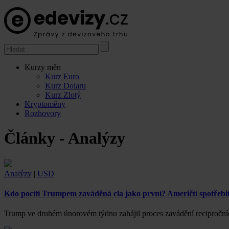
Kurzy měn
Kurz Euro
Kurz Dolaru
Kurz Zlotý
Kryptoměny
Rozhovory
Články - Analýzy
Analýzy
|
USD
Kdo pocítí Trumpem zaváděná cla jako první? Američtí spotřebi
Trump ve druhém únorovém týdnu zahájil proces zavádění recipročníc