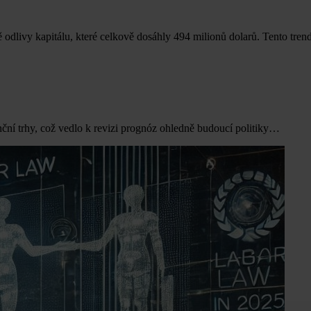
odlivy kapitálu, které celkově dosáhly 494 milionů dolarů. Tento tre
ční trhy, což vedlo k revizi prognóz ohledně budoucí politiky…