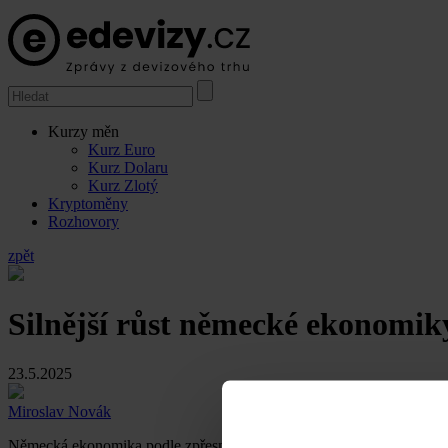
Kurzy měn
Kurz Euro
Kurz Dolaru
Kurz Zlotý
Kryptoměny
Rozhovory
zpět
Silnější růst německé ekonomiky
23.5.2025
Miroslav Novák
Německá ekonomika podle zpřesněného odhadu v 1. čtvrtletí letošního 