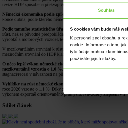
revize HDP způsobena překvapivě dobrým vývojem ekonomiky v bř
Souhlas
Německá ekonomika podle zpřesněného odhadu v 1. čtvrtletí letoš
konce dubna, podle kterého německý HDP činil +0,2 % k/k a -0,2 % r
S cookies vám bude náš web
Podle tamního statistického úřadu (Destatis) byla pozitivní r
růst
, než se původně předpokládalo. Svoji roli zde pravděpodobně s
K personalizaci obsahu a re
výrobků a motorových vozidel, tedy zboží, které představuje klíčový e
cookie. Informace o tom, jak
V mezikvartálním srovnání k růstu německé ekonomiky pozitivně krom
tyto údaje mohou zkombinovat
meziročním srovnání do HDP kladně přispívala spotřeba domácností a 
používáte jejich služby.
O něco lepší výkon německé ekonomiky na začátku letošního roku 
mezikvartálně vzrostla o 1,0 %, zatímco po celý loňský rok klesa
stagnaci/recesi v návaznosti na působení amerických cel.
Vyhlídky na růst německé ekonomiky se tak na základě sinějšího 1. 
roce 2026 vzroste o 1,1 %. Díky zlepšení zkraje letošního roku je ta
výkonem exportně orientovaného průmyslu.
Navzdory zlepšení v 1. 
Sdílet článek