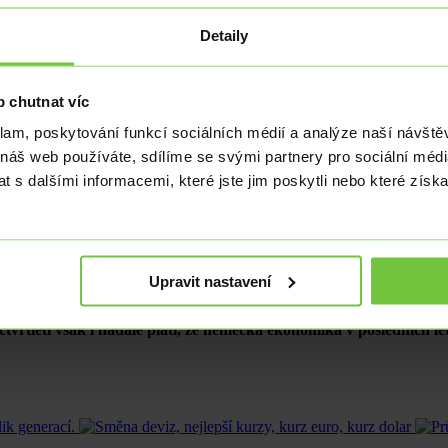
eznu.
Detaily
ního roku vzrostla o 0,4 % k/k (mezikvartálně) a v meziročním sr
/r.
 chutnat víc
evize HDP způsobena překvapivě dobrým vývojem ekonomiky v březn
ehrál i efekt předzásobení před zavedením cel na dovoz zboží do USA
klam, poskytování funkcí sociálních médií a analýze naší návšt
xportní artikl na americký trh.
 náš web používáte, sdílíme se svými partnery pro sociální média
ě zahraničního obchodu přispívala spotřeba domácností a fixní invest
 s dalšími informacemi, které jste jim poskytli nebo které získa
vlády a zásoby. Negativně naopak fixní investice a zahraniční obchod
je určitě pozitivní zprávou. Kladně lze hodnotit především růst p
la.
Otázkou je, zda se jedná o udržitelný obrat v německém výrobním se
Upravit nastavení
čtvrtletí pro celý letošní rok mírně zlepšují.
Podle aktuální progn
k možné, že německý HDP letos přeci jen vykáže mírný kladný růst, kdy
čtvrtletí však i nadále platí, že německá ekonomika v posledních let