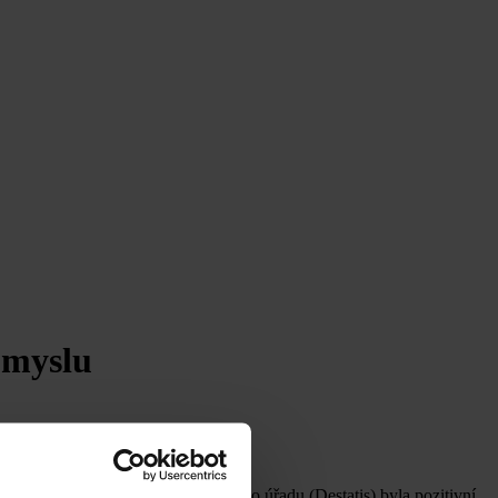
ůmyslu
novala. Podle tamního statistického úřadu (Destatis) byla pozitivní