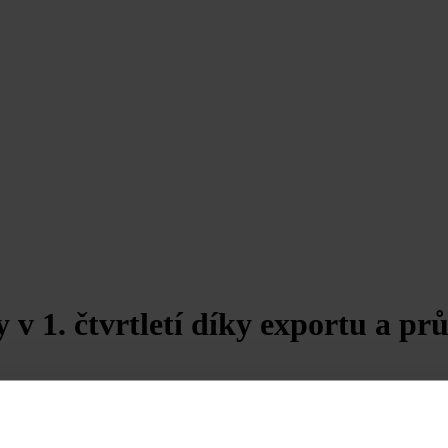
 v 1. čtvrtletí díky exportu a pr
roku vzrostla o 0,4 % k/k (mezikvartálně) a v meziročním srovnání stag