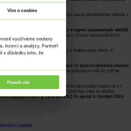
Více o cookies
ovnání stagnovala.
Jedná se o zlepšení oproti předběžnému odhadu z
u. Především průmyslová produkce a export zaznamenaly silnější
. Výrazný růst byl zaznamenán zejména u vývozu farmaceutických
ěvnosti využíváme soubory
, inzerci a analýzy. Partneři
ice. Negativně naopak spotřeba vlády a změna stavu zásob. V
li v důsledku toho, že
.
růmyslu, když v 1. čtvrtletí produkce ve zpracovatelském sektoru
ktoru a zda se ve druhé polovině roku průmysl nevrátí ke zpět ke
Povolit vše
ózy Evropské komise bude letos německá ekonomika stagnovat a v
ž rizika jsou koncentrována do druhé poloviny roku se slabším
ech stagnuje a HDP je vyšší jen o 0,3 % oproti 4. čtvrtletí 2019.