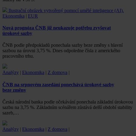
Ilustrační obrázek vytvořený pomocí umělé inteligence (AI).
Ekonomika
|
EUR
Nová prognóza ČNB již neukazuje potřebu zvyšovat
úrokové sazby
ČNB podle předpokladů ponechala sazby beze změny s hlavní
sazbou na úrovni 3,75 %. Dnes odpoledne čísla z amerického
pracovního trhu.
Analýzy
|
Ekonomika
|
Z domova
|
ČNB na srpnovém zasedání ponechává úrokové sazby
beze změny
Česká národní banka podle očekávání ponechala základní úrokovou
sazbu na 3,75 %. Základním scénářem zůstává delší období stability
sazeb,…
Analýzy
|
Ekonomika
|
Z domova
|