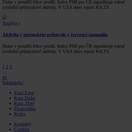
Dolar v pondělí lehce posílil. Index PMI pro ČR signalizuje mírné
zvolnění průmyslové aktivity. V USA dnes report JOLTS.
Analýzy
|
Aktivita v tuzemském průmyslu v červenci zpomalila
Dolar v pondělí lehce posílil. Index PMI pro ČR signalizuje mírné
zvolnění průmyslové aktivity. V USA dnes report JOLTS.
1
2
3
...
41
Následující
Kurz Euro
Kurz Dolar
Kurz Zlotý
Ekonomika
Kvízy
Kontakty
Cookies