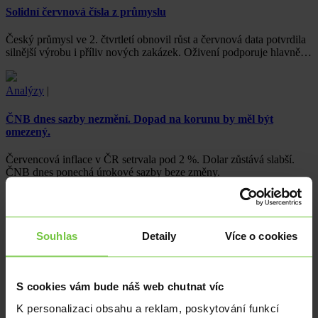
Solidní červnová čísla z průmyslu
Český průmysl ve 2. čtvrtletí obnovil růst a červnová data potvrdila
silnější výrobu i příliv nových zakázek. Oživení podporuje hlavně…
Analýzy
|
ČNB dnes sazby nezmění. Dopad na korunu by měl být
omezený.
Červencová inflace v ČR setrvala pod 2 %. Dolar zůstává slabší.
ČNB dnes ponechá úrokové sazby beze změny.
Analýzy
|
Souhlas
Detaily
Více o cookies
ČNB dnes sazby nezmění. Dopad na korunu by měl být
omezený.
Červencová inflace v ČR setrvala pod 2 %. Dolar zůstává slabší.
S cookies vám bude náš web chutnat víc
ČNB dnes ponechá úrokové sazby beze změny.
K personalizaci obsahu a reklam, poskytování funkcí