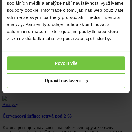
sociálních médií a analýze naší návštěvnosti využíváme
Analýzy
|
Ekonomika
|
Z domova
|
soubory cookie. Informace o tom, jak náš web používáte,
Inflace v červenci potvrzena pod 2 %
sdílíme se svými partnery pro sociální média, inzerci a
analýzy. Partneři tyto údaje mohou zkombinovat s
Červencová inflace zůstala pod dvouprocentním cílem České
dalšími informacemi, které jste jim poskytli nebo které
národní banky, přesto se ve druhé polovině roku očekává její
získali v důsledku toho, že používáte jejich služby.
postupné…
Analýzy
|
Ekonomika
|
Z domova
|
Povolit vše
Mírný pokles červnového maloobchodu
Červnové maloobchodní tržby po silném květnu mírně klesly,
Upravit nastavení
meziročně však nadále vykazují solidní růst. Spotřebu domácností
dál podporují…
Analýzy
|
Červencová inflace setrvá pod 2 %
Koruna posiluje v návaznosti na pokles cen ropy a zlepšený