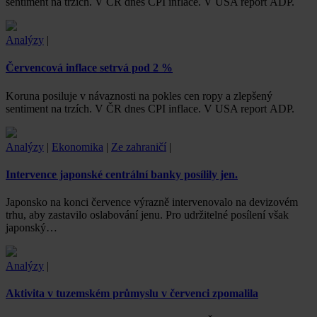
sentiment na trzích. V ČR dnes CPI inflace. V USA report ADP.
Analýzy
|
Červencová inflace setrvá pod 2 %
Koruna posiluje v návaznosti na pokles cen ropy a zlepšený
sentiment na trzích. V ČR dnes CPI inflace. V USA report ADP.
Analýzy
|
Ekonomika
|
Ze zahraničí
|
Intervence japonské centrální banky posílily jen.
Japonsko na konci července výrazně intervenovalo na devizovém
trhu, aby zastavilo oslabování jenu. Pro udržitelné posílení však
japonský…
Analýzy
|
Aktivita v tuzemském průmyslu v červenci zpomalila