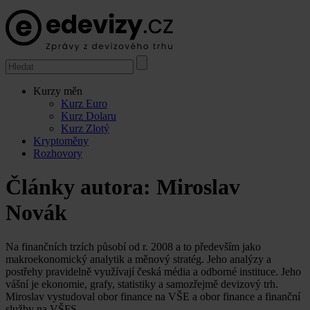
Kurzy měn
Kurz Euro
Kurz Dolaru
Kurz Zlotý
Kryptoměny
Rozhovory
Články autora: Miroslav
Novák
Na finančních trzích působí od r. 2008 a to především jako
makroekonomický analytik a měnový stratég. Jeho analýzy a
postřehy pravidelně využívají česká média a odborné instituce. Jeho
vášní je ekonomie, grafy, statistiky a samozřejmě devizový trh.
Miroslav vystudoval obor finance na VŠE a obor finance a finanční
služby na VŠFS.