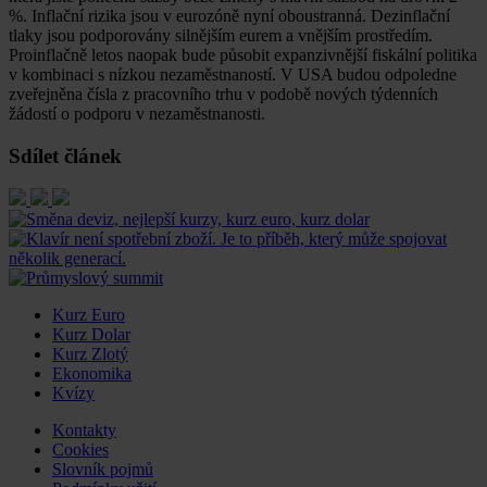
%. Inflační rizika jsou v eurozóně nyní oboustranná. Dezinflační
tlaky jsou podporovány silnějším eurem a vnějším prostředím.
Proinflačně letos naopak bude působit expanzivnější fiskální politika
v kombinaci s nízkou nezaměstnaností. V USA budou odpoledne
zveřejněna čísla z pracovního trhu v podobě nových týdenních
žádostí o podporu v nezaměstnanosti.
Sdílet článek
Kurz Euro
Kurz Dolar
Kurz Zlotý
Ekonomika
Kvízy
Kontakty
Cookies
Slovník pojmů