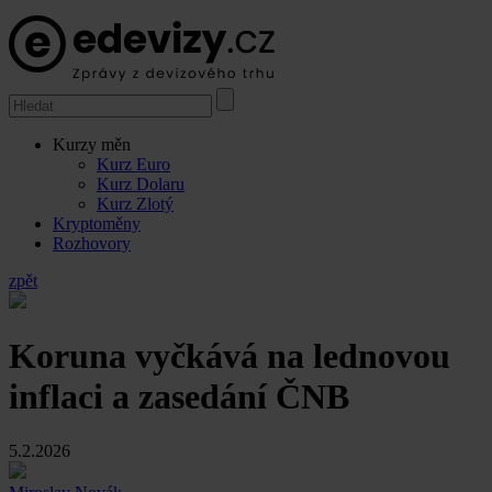
Kurzy měn
Kurz Euro
Kurz Dolaru
Kurz Zlotý
Kryptoměny
Rozhovory
zpět
Koruna vyčkává na lednovou
inflaci a zasedání ČNB
5.2.2026