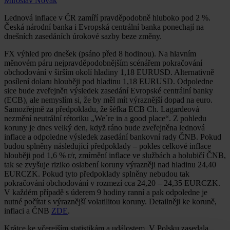
Miroslav Novák
Lednová inflace v ČR zamíří pravděpodobně hluboko pod 2 %.
Česká národní banka i Evropská centrální banka ponechají na
dnešních zasedáních úrokové sazby beze změny.
FX výhled pro dnešek (psáno před 8 hodinou). Na hlavním
měnovém páru nejpravděpodobnějším scénářem pokračování
obchodování v širším okolí hladiny 1,18 EURUSD. Alternativně
posílení dolaru hlouběji pod hladinu 1,18 EURUSD. Odpoledne
sice bude zveřejněn výsledek zasedání Evropské centrální banky
(ECB), ale nemyslím si, že by měl mít výraznější dopad na euro.
Samozřejmě za předpokladu, že šéfka ECB Ch. Lagardeová
nezmění neutrální rétoriku „We´re in a good place“. Z pohledu
koruny je dnes velký den, když ráno bude zveřejněna lednová
inflace a odpoledne výsledek zasedání bankovní rady ČNB. Pokud
budou splněny následující předpoklady – pokles celkové inflace
hlouběji pod 1,6 % r/r, zmírnění inflace ve službách a holubičí ČNB,
tak se zvyšuje riziko oslabení koruny výrazněji nad hladinu 24,40
EURCZK. Pokud tyto předpoklady splněny nebudou tak
pokračování obchodování v rozmezí cca 24,20 – 24,35 EURCZK.
V každém případě s úderem 9 hodiny ranní a pak odpoledne je
nutné počítat s výraznější volatilitou koruny. Detailněji ke koruně,
inflaci a ČNB
ZDE
.
Krátce ke včerejším statistikám a událostem. V Polsku zasedala