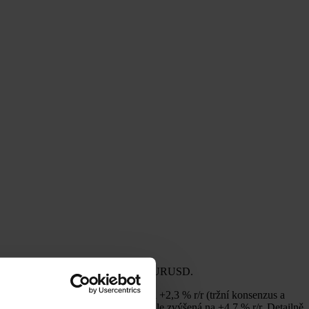
ání na eurodolaru pod hladinou 1,17 EURUSD.
o úřadu (ČSÚ) v září -0,6 % m/m a +2,3 % r/r (tržní konsenzus a
. Ve službách zůstává inflace i nadále zvýšená na +4,7 % r/r. Detailně