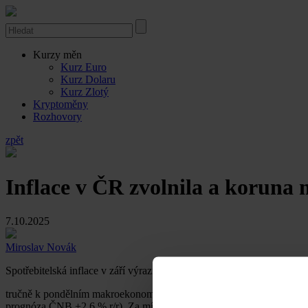
Kurzy měn
Kurz Euro
Kurz Dolaru
Kurz Zlotý
Kryptoměny
Rozhovory
zpět
Inflace v ČR zvolnila a koruna 
7.10.2025
Miroslav Novák
Spotřebitelská inflace v září výrazněji zpomalila kvůli potravinám.
tručně k pondělním makroekonomickým statistikám a událostem. Spotř
prognóza ČNB +2,6 % r/r). Za mírně nižší inflací stály primárně levně