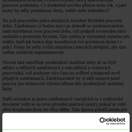
pracovní podmínky. Co konkrétně nového přinese tento rok, a jaké
kroky by měly podniknout firmy, rodiče nebo jednotlivci?
Na poli pracovního práva dochází k zavedení flexibilní pracovní
doby. Zaměstnanci si budou moci po dohodě se zaměstnavatelem
sami rozvrhnout svou pracovní dobu, což podpoří rovnováhu mezi
osobním a profesním životem. Tato změna je významná zejména pro
rodiče, kteří tak budou lépe koordinovat své povinnosti doma i v
práci. Firmy by měly zvážit aktualizaci interních předpisů, aby tuto
změnu efektivně implementovaly.
Novela také umožňuje prodloužení zkušební doby až na čtyři
měsíce u běžných zaměstnanců a osm měsíců u vedoucích
pracovníků, což poskytne více času na ověření schopností nově
přijatých zaměstnanců. Zaměstnavatelé by si měli nastavit jasné
procesy pro hodnocení výkonu během této prodloužené zkušební
lhůty.
Další novinkou je právo zaměstnanců vracejících se z rodičovské
dovolené vrátit se na svou původní pracovní pozici, pokud se vrátí
před dosažením dvou let věku dítěte. Tato úprava přináší jistotu pro
rodiče a podporuje jejich rychlejší návrat na trh práce.
Mladiství od 14 let budou mít možnost pracovat během letních
prázdnin na dohody o provedení práce či dohody o pracovní