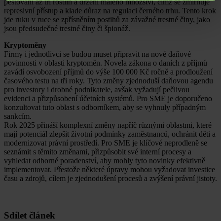
pěstování až tří rostlin a držení malého množství, čímž se zmírňuje
represivní přístup a klade důraz na regulaci černého trhu. Tento krok
jde ruku v ruce se zpřísněním postihů za závažné trestné činy, jako
jsou předsudečné trestné činy či špionáž.
Kryptoměny
Firmy i jednotlivci se budou muset připravit na nové daňové
povinnosti v oblasti kryptoměn. Novela zákona o daních z příjmů
zavádí osvobození příjmů do výše 100 000 Kč ročně a prodloužení
časového testu na tři roky. Tyto změny zjednoduší daňovou agendu
pro investory i drobné podnikatele, avšak vyžadují pečlivou
evidenci a přizpůsobení účetních systémů. Pro SME je doporučeno
konzultovat tuto oblast s odborníkem, aby se vyhnuly případným
sankcím.
Rok 2025 přináší komplexní změny napříč různými oblastmi, které
mají potenciál zlepšit životní podmínky zaměstnanců, ochránit děti a
modernizovat právní prostředí. Pro SME je klíčové neprodleně se
seznámit s těmito změnami, přizpůsobit své interní procesy a
vyhledat odborné poradenství, aby mohly tyto novinky efektivně
implementovat. Přestože některé úpravy mohou vyžadovat investice
času a zdrojů, cílem je zjednodušení procesů a zvýšení právní jistoty.
Sdílet článek