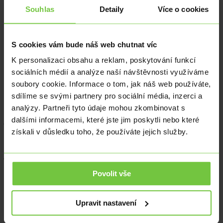
činnosti. Tento krok otevírá mladým lidem příležitost získat pracovní
Souhlas
Detaily
Více o cookies
zkušenosti a finanční nezávislost již v raném věku, přičemž budou
chráněni přísnými pravidly týkajícími se pracovních podmínek a
doby odpočinku.
S cookies vám bude náš web chutnat víc
Rodinné právo
K personalizaci obsahu a reklam, poskytování funkcí
Zásadní novinkou v oblasti rodinného práva je zjednodušení
sociálních médií a analýze naší návštěvnosti využíváme
rozvodového řízení. Od roku 2025 nebudou soudy zkoumat příčiny
soubory cookie. Informace o tom, jak náš web používáte,
rozpadu manželství, čímž se celý proces výrazně zkrátí. Rodiče se
navíc nebudou muset zabývat zvlášť otázkami péče o děti, protože
sdílíme se svými partnery pro sociální média, inzerci a
opatrovnické a rozvodové řízení se sloučí do jednoho. Tato změna
analýzy. Partneři tyto údaje mohou zkombinovat s
znamená menší administrativní zátěž a rychlejší rozhodnutí, která
dalšími informacemi, které jste jim poskytli nebo které
jsou šetrnější k dětem.
získali v důsledku toho, že používáte jejich služby.
Další klíčovou změnou je úplný zákaz tělesných trestů. Důvodem je
ochrana lidské důstojnosti dítěte a snaha zajistit bezpečné prostředí,
jaké už dnes existuje ve školách či ve veřejných institucích. Ačkoli
se mohou objevit otázky ohledně praktického vynucování, hlavním
cílem úpravy je prevence a moderní přístup k rodičovství.
Povolit vše
Trestní právo
Upravit nastavení
Z oblasti trestního práva stojí za zmínku změny spojené s legalizací
malého množství konopí pro vlastní potřebu. Nová úprava povoluje