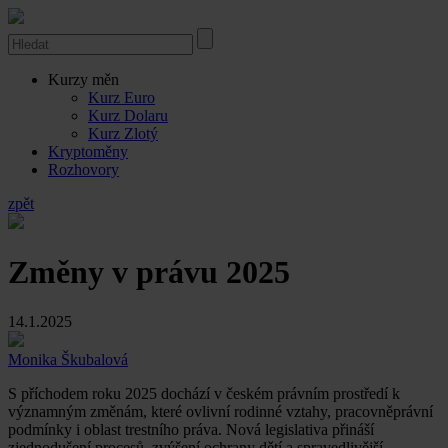
Kurzy měn
Kurz Euro
Kurz Dolaru
Kurz Zlotý
Kryptoměny
Rozhovory
zpět
Změny v právu 2025
14.1.2025
Monika Škubalová
S příchodem roku 2025 dochází v českém právním prostředí k
významným změnám, které ovlivní rodinné vztahy, pracovněprávní
podmínky i oblast trestního práva. Nová legislativa přináší
zjednodušení procesů, zvýšení ochrany dětí a spravedlivější