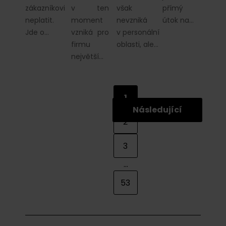
zákazníkovi
v ten
však
přímý
neplatit.
moment
nevzniká
útok na…
Jde o…
vzniká pro
v personální
firmu
oblasti, ale…
největší…
1
Následující
2
3
...
53