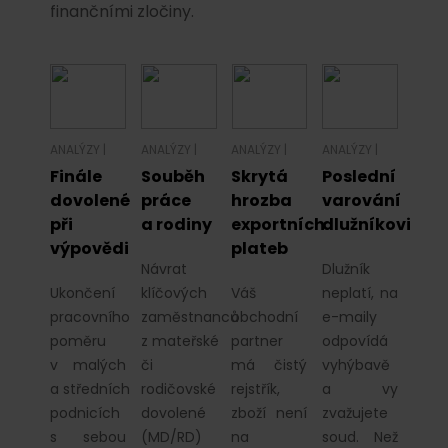
finančními zločiny.
ANALÝZY
|
ANALÝZY
|
ANALÝZY
|
ANALÝZY
|
Finále
Souběh
Skrytá
Poslední
dovolené
práce
hrozba
varování
při
a rodiny
exportních
dlužníkovi
výpovědi
plateb
Návrat
Dlužník
Ukončení
klíčových
Váš
neplatí, na
pracovního
zaměstnanců
obchodní
e-maily
poměru
z mateřské
partner
odpovídá
v malých
či
má čistý
vyhýbavě
a středních
rodičovské
rejstřík,
a vy
podnicích
dovolené
zboží není
zvažujete
s sebou
(MD/RD)
na
soud. Než