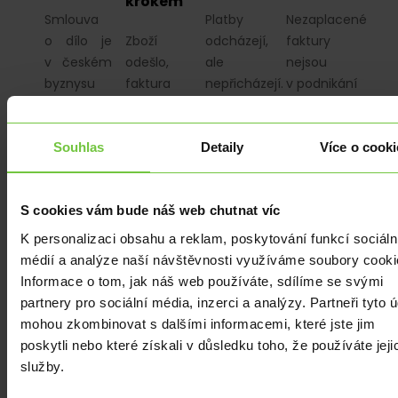
krokem
Smlouva
Platby
Nezaplacené
o dílo je
Zboží
odcházejí,
faktury
v českém
odešlo,
ale
nejsou
byznysu
faktura
nepřicházejí.
v podnikání
nejčastějším
byla
Přístup
nešťastnou
zdrojem
proplacena
k internetovému
náhodou,
právních
a účetnictví
bankovnictví
ale
Souhlas
Detaily
Více o cooki
sporů.
sedí.
je
důsledkem
Zatímco
Přesto
omezený
chybějícího
S cookies vám bude náš web chutnat víc
u jiných
může
a banka
systému.
kontraktů
vaše firma
na
Většinu
K personalizaci obsahu a reklam, poskytování funkcí sociáln
je plnění
s odstupem
konkrétní
pohledávek
médií a analýze naší návštěvnosti využíváme soubory cooki
jasně
času čelit
dotazy
po
Informace o tom, jak náš web používáte, sdílíme se svými
dané, u
zmrazení
odpovídá
splatnosti
partnery pro sociální média, inzerci a analýzy. Partneři tyto 
„díla“ –
účtů nebo
jen
lze
mohou zkombinovat s dalšími informacemi, které jste jim
ať už…
vyšetřování…
obecnými…
přitom…
poskytli nebo které získali v důsledku toho, že používáte jeji
služby.