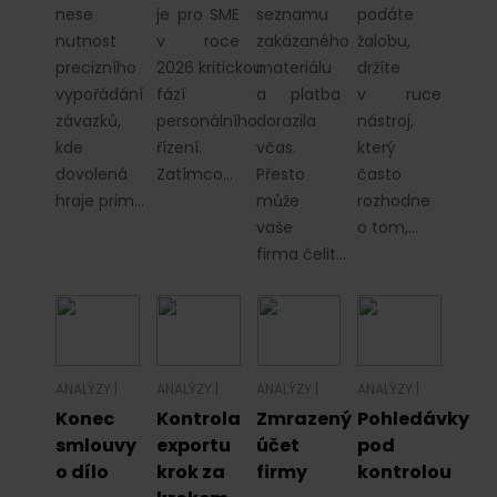
nese
je pro SME
seznamu
podáte
nutnost
v roce
zakázaného
žalobu,
precizního
2026 kritickou
materiálu
držíte
vypořádání
fází
a platba
v ruce
závazků,
personálního
dorazila
nástroj,
kde
řízení.
včas.
který
dovolená
Zatímco…
Přesto
často
hraje prim…
může
rozhodne
vaše
o tom,…
firma čelit…
ANALÝZY
|
ANALÝZY
|
ANALÝZY
|
ANALÝZY
|
Konec
Kontrola
Zmrazený
Pohledávky
smlouvy
exportu
účet
pod
o dílo
krok za
firmy
kontrolou