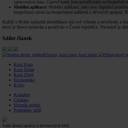
zpracovávat data. Čipové karty jsou považovány za bezpečné a
Mobilní aplikace:
Mobilní aplikace, jako jsou digitální peněžen
bezpečnost závisí na bezpečnosti zařízení a síťových spojení. 
Každý z těchto způsobů identifikace má své výhody a nevýhody a žádn
který je široce uznáván a používán v České republice. Nicméně je důl
Sdílet článek
Kurz Euro
Kurz Dolar
Kurz Zlotý
Ekonomika
Kvízy
Kontakty
Cookies
Slovník pojmů
Podmínky užití
Vaše denní zprávy z devizových trhů.