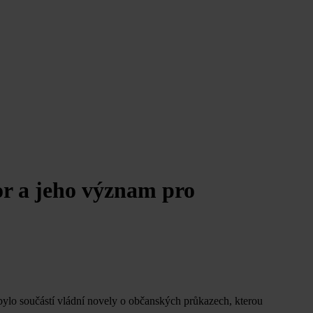
or a jeho význam pro
í bylo součástí vládní novely o občanských průkazech, kterou