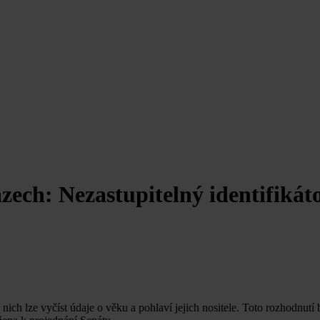
zech: Nezastupitelný identifikát
nich lze vyčíst údaje o věku a pohlaví jejich nositele. Toto rozhodnut