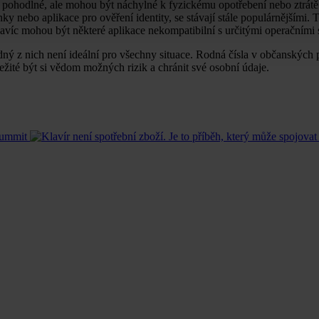
 pohodlné, ale mohou být náchylné k fyzickému opotřebení nebo ztrátě
ky nebo aplikace pro ověření identity, se stávají stále populárnějšími.
Navíc mohou být některé aplikace nekompatibilní s určitými operačními
ý z nich není ideální pro všechny situace. Rodná čísla v občanských 
ežité být si vědom možných rizik a chránit své osobní údaje.