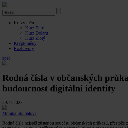
Kurzy měn
Kurz Euro
Kurz Dolaru
Kurz Zlotý
Kryptoměny
Rozhovory
zpět
Rodná čísla v občanských průka
budoucnost digitální identity
29.11.2023
Monika Škubalová
Rodná čísla nejspíš zůstanou součástí občanských průkazů, přestože z 