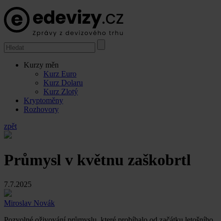
Kurzy měn
Kurz Euro
Kurz Dolaru
Kurz Zlotý
Kryptoměny
Rozhovory
zpět
Průmysl v květnu zaškobrtl
7.7.2025
Miroslav Novák
Pozvolné oživování průmyslu, které probíhalo od začátku letošního