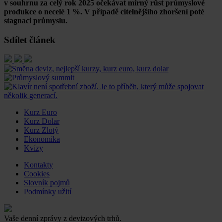
v souhrnu za celý rok 2025 očekávat mírný růst průmyslové
produkce o necelé 1 %. V případě citelnějšího zhoršení poté
stagnaci průmyslu.
Sdílet článek
Kurz Euro
Kurz Dolar
Kurz Zlotý
Ekonomika
Kvízy
Kontakty
Cookies
Slovník pojmů
Podmínky užití
Vaše denní zprávy z devizových trhů.