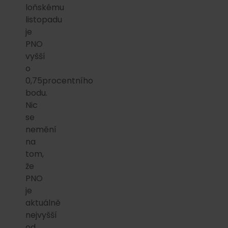
loňskému
listopadu
je
PNO
vyšší
o
0,75procentního
bodu.
Nic
se
nemění
na
tom,
že
PNO
je
aktuálně
nejvyšší
od