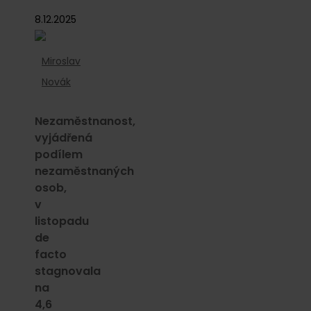
8.12.2025
Miroslav
Novák
Nezaměstnanost,
vyjádřená
podílem
nezaměstnaných
osob,
v
listopadu
de
facto
stagnovala
na
4,6