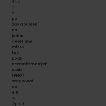
4,58
%
a
po
zaokrouhlení
na
jedno
desetinné
místo
tak
podíl
nezaměstnaných
osob
(PNO)
stagnoval
na
4,6
%.
Oproti