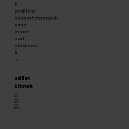
s
podílem
nezaměstnaných
osob
mírně
nad
hladinou
5
%.
Sdílet
článek