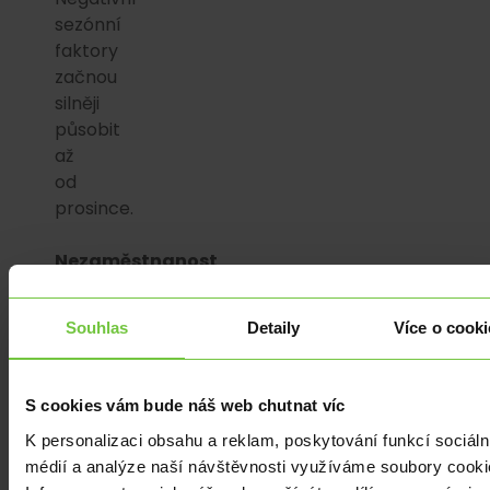
sezónní
faktory
začnou
silněji
působit
až
od
prosince.
Nezaměstnanost
v
ČR
Souhlas
Detaily
Více o cooki
roste
de
facto
S cookies vám bude náš web chutnat víc
nepřetržitě
K personalizaci obsahu a reklam, poskytování funkcí sociáln
od
médií a analýze naší návštěvnosti využíváme soubory cooki
začátku