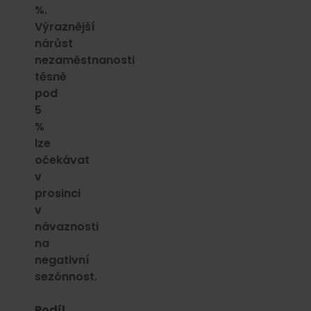
%.
Výraznější
nárůst
nezaměstnanosti
těsně
pod
5
%
lze
očekávat
v
prosinci
v
návaznosti
na
negativní
sezónnost.
Podíl