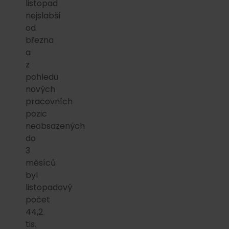
listopad
nejslabší
od
března
a
z
pohledu
nových
pracovních
pozic
neobsazených
do
3
měsíců
byl
listopadový
počet
44,2
tis.