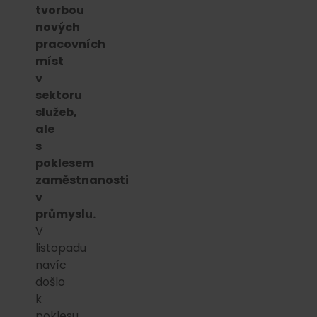
tvorbou
nových
pracovních
míst
v
sektoru
služeb,
ale
s
poklesem
zaměstnanosti
v
průmyslu.
V
listopadu
navíc
došlo
k
poklesu