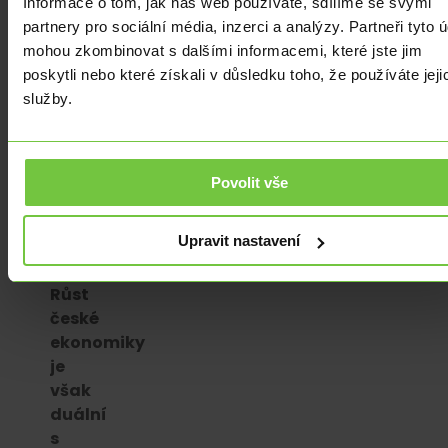
Informace o tom, jak náš web používáte, sdílíme se svými
letošního
partnery pro sociální média, inzerci a analýzy. Partneři tyto 
roku,
mohou zkombinovat s dalšími informacemi, které jste jim
a
poskytli nebo které získali v důsledku toho, že používáte jeji
to
služby.
navzdory
solidnímu
růstu
české
Povolit vše
ekonomiky
v
Upravit nastavení
letošním
roce.
Růst
české
ekonomiky
je
však
duální
s