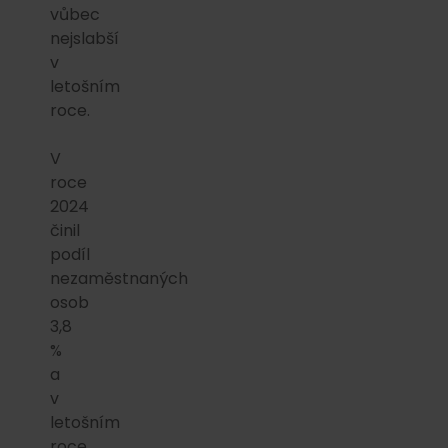
vůbec
nejslabší
v
letošním
roce.
V
roce
2024
činil
podíl
nezaměstnaných
osob
3,8
%
a
v
letošním
roce