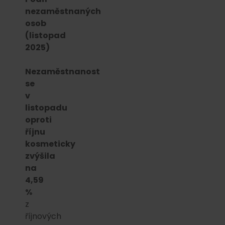
nezaměstnaných
osob
(listopad
2025)
Nezaměstnanost
se
v
listopadu
oproti
říjnu
kosmeticky
zvýšila
na
4,59
%
z
říjnových