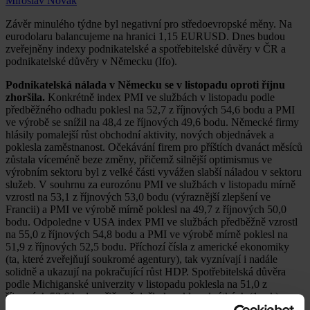
Miroslav Novák
Závěr minulého týdne byl negativní pro středoevropské měny. Na
eurodolaru balancujeme na hranici 1,15 EURUSD. Dnes budou
zveřejněny indexy podnikatelské a spotřebitelské důvěry v ČR a
podnikatelské důvěry v Německu (Ifo).
Podnikatelská nálada v Německu se v listopadu oproti říjnu
zhoršila.
Konkrétně index PMI ve službách v listopadu podle
předběžného odhadu poklesl na 52,7 z říjnových 54,6 bodu a PMI
ve výrobě se snížil na 48,4 ze říjnových 49,6 bodu. Německé firmy
hlásily pomalejší růst obchodní aktivity, nových objednávek a
poklesla zaměstnanost. Očekávání firem pro příštích dvanáct měsíců
zůstala víceméně beze změny, přičemž silnější optimismus ve
výrobním sektoru byl z velké části vyvážen slabší náladou v sektoru
služeb. V souhrnu za eurozónu PMI ve službách v listopadu mírně
vzrostl na 53,1 z říjnových 53,0 bodu (výraznější zlepšení ve
Francii) a PMI ve výrobě mírně poklesl na 49,7 z říjnových 50,0
bodu. Odpoledne v USA index PMI ve službách předběžně vzrostl
na 55,0 z říjnových 54,8 bodu a PMI ve výrobě mírně poklesl na
51,9 z říjnových 52,5 bodu. Příchozí čísla z americké ekonomiky
(ta, které zveřejňují soukromé agentury), tak vyznívají i nadále
solidně a ukazují na pokračující růst HDP. Spotřebitelská důvěra
podle Michiganské univerzity v listopadu poklesla na 51,0 z
říjnových 53,6 bodu, přičemž došlo k poklesu krátkých (1 rok) a
především dlouhých (5 let) inflačních očekáváních amerických