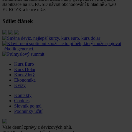
stabilizace na EURUSD návrat obchodování k hladině 24,20
EURCZK a lehce níže.
Sdílet článek
Kurz Euro
Kurz Dolar
Kurz Zlotý
Ekonomika
Kvízy
Kontakty
Cookies
Slovník pojmů
Podmínky užití
Vaše denní zprávy z devizových trhů.