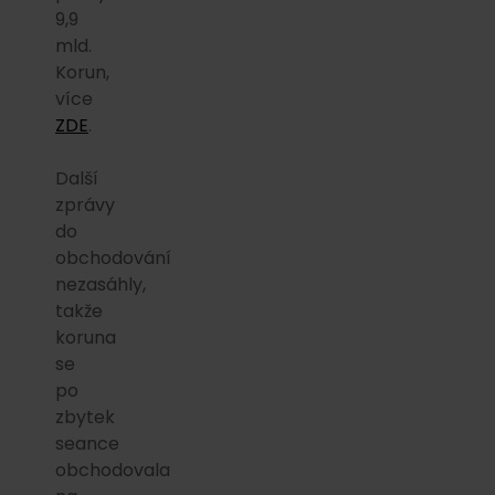
9,9
mld.
Korun,
více
ZDE
.
Další
zprávy
do
obchodování
nezasáhly,
takže
koruna
se
po
zbytek
seance
obchodovala