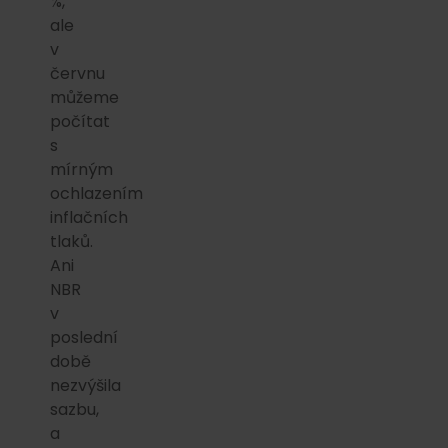
%,
ale
v
červnu
můžeme
počítat
s
mírným
ochlazením
inflačních
tlaků.
Ani
NBR
v
poslední
době
nezvýšila
sazbu,
a