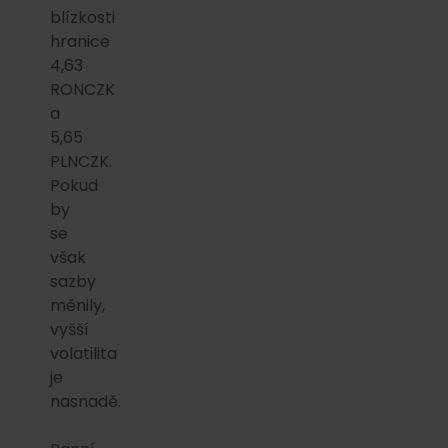
blízkosti
hranice
4,63
RONCZK
a
5,65
PLNCZK.
Pokud
by
se
však
sazby
měnily,
vyšší
volatilita
je
nasnadě.