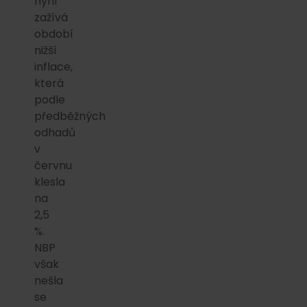
nyní
zažívá
období
nižší
inflace,
která
podle
předběžných
odhadů
v
červnu
klesla
na
2,5
%.
NBP
však
nešla
se