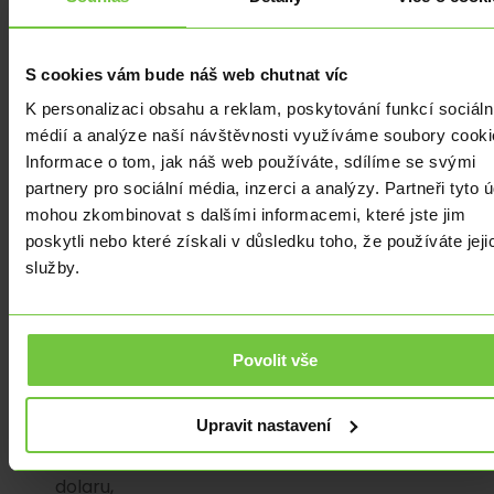
1,5
%
y/y
S cookies vám bude náš web chutnat víc
se
K personalizaci obsahu a reklam, poskytování funkcí sociáln
koruna
médií a analýze naší návštěvnosti využíváme soubory cooki
propadla
Informace o tom, jak náš web používáte, sdílíme se svými
z
partnery pro sociální média, inzerci a analýzy. Partneři tyto 
24,15
mohou zkombinovat s dalšími informacemi, které jste jim
EURCZK
poskytli nebo které získali v důsledku toho, že používáte jeji
nad
služby.
24,25
EURCZK.
Podobný
scénář
Povolit vše
jsme
zaznamenali
Upravit nastavení
také
vůči
dolaru,