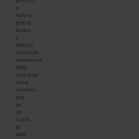
potvrdí,
a
hlavně
pokud
budou
v
dalších
měsících
následovat
další
podobně
nízké
hodnoty,
pak
se
dá
čekat,
že
další