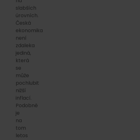
na
slabších
úrovních.
Česká
ekonomika
není
zdaleka
jediná,
která
se
může
pochlubit
nižší
inflací.
Podobně
je
na
tom
letos