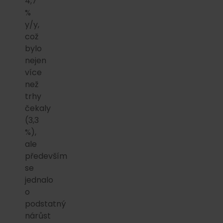
4,7
%
y/y,
což
bylo
nejen
více
než
trhy
čekaly
(3,3
%),
ale
především
se
jednalo
o
podstatný
nárůst