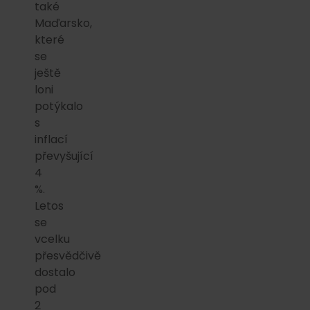
také
Maďarsko,
které
se
ještě
loni
potýkalo
s
inflací
převyšující
4
%.
Letos
se
vcelku
přesvědčivě
dostalo
pod
2