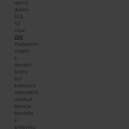
oproti
dubnu
(0,8
%).
Více
ZDE
.
Posledním
číslem
z
domácí
scény
byl
květnový
zahraniční
obchod.
Bilance
skončila
v
přebytku