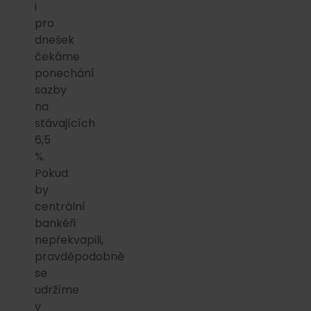
i
pro
dnešek
čekáme
ponechání
sazby
na
stávajících
6,5
%.
Pokud
by
centrální
bankéři
nepřekvapili,
pravděpodobně
se
udržíme
v