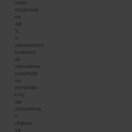
měla
stagnovat
na
4,8
%.
V
odpoledních
hodinách
se
nebudeme
soustředit
na
zámořské
trhy,
ale
zůstaneme
v
regionu.
Ve