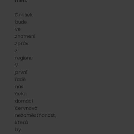
měn.
Dnešek
bude
ve
znamení
zpráv
z
regionu.
V
první
řadě
nás
čeká
domácí
červnová
nezaměstnanost,
která
by