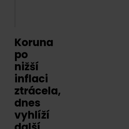
Koruna
po
nižší
inflaci
ztrácela,
dnes
vyhlíží
další