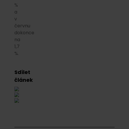
%
a
v
červnu
dokonce
na
1,7
%.
Sdílet
článek