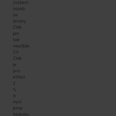
zvýšení
sazeb
ze
strany
ČNB
jen
tak
nepřijde.
Cíl
ČNB
je
pro
inflaci
2
%
a
nyní
jsme
hluboko