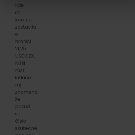
kde
se
koruna
zastavila
o
hranici
21,25
USDCZK.
Nižší
růst
inflace
mj.
znamená,
že
pokud
se
číslo
skutečně