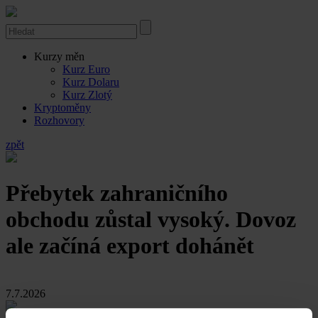
Kurzy měn
Kurz Euro
Kurz Dolaru
Kurz Zlotý
Kryptoměny
Rozhovory
zpět
Přebytek zahraničního
obchodu zůstal vysoký. Dovoz
ale začíná export dohánět
7.7.2026