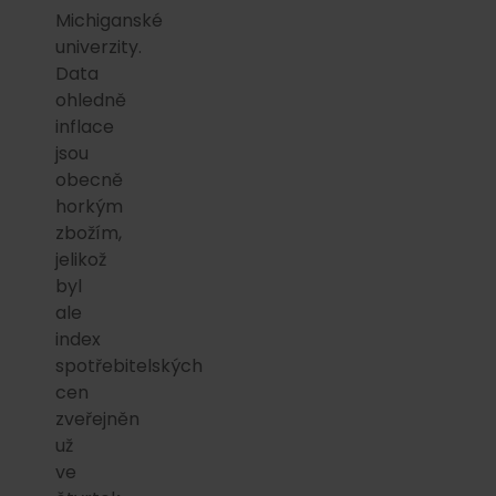
Michiganské
univerzity.
Data
ohledně
inflace
jsou
obecně
horkým
zbožím,
jelikož
byl
ale
index
spotřebitelských
cen
zveřejněn
už
ve