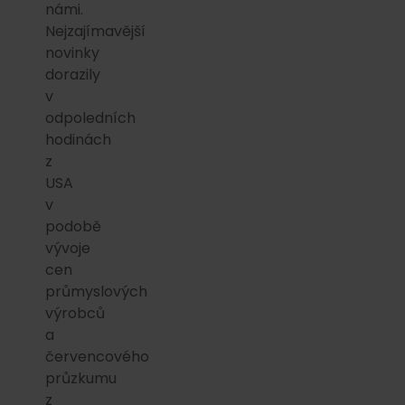
námi.
Nejzajímavější
novinky
dorazily
v
odpoledních
hodinách
z
USA
v
podobě
vývoje
cen
průmyslových
výrobců
a
červencového
průzkumu
z