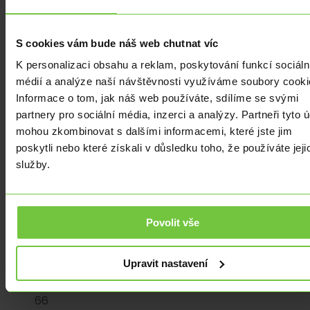
rok!
Bleskové
údaje
S cookies vám bude náš web chutnat víc
z
K personalizaci obsahu a reklam, poskytování funkcí sociáln
Michiganské
médií a analýze naší návštěvnosti využíváme soubory cooki
univerzity
Informace o tom, jak náš web používáte, sdílíme se svými
příliš
partnery pro sociální média, inzerci a analýzy. Partneři tyto 
nepotěšily.
mohou zkombinovat s dalšími informacemi, které jste jim
Spotřebitelský
poskytli nebo které získali v důsledku toho, že používáte jeji
sentiment
služby.
zaznamenal
namísto
mírného
růstu
Povolit vše
propad
z
Upravit nastavení
68,2
na
66