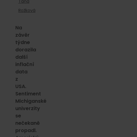
Táňa
Rožková
Na
závěr
týdne
dorazila
další
inflační
data
z
USA.
Sentiment
Michiganské
univerzity
se
nečekaně
propadl.