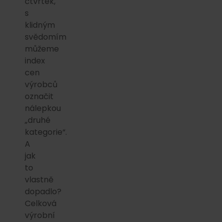
čtvrtek,
s
klidným
svědomím
můžeme
index
cen
výrobců
označit
nálepkou
„druhé
kategorie“.
A
jak
to
vlastně
dopadlo?
Celková
výrobní