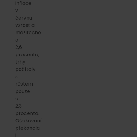
inflace
v
červnu
vzrostla
meziročně
o
2,6
procenta,
trhy
počítaly
s
růstem
pouze
o
2,3
procenta.
Očekávání
překonala
i