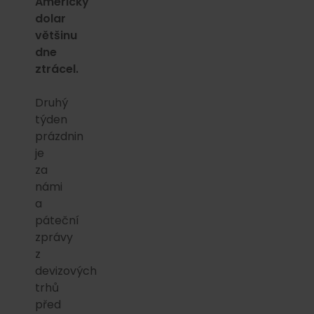
Americký
dolar
většinu
dne
ztrácel.
Druhý
týden
prázdnin
je
za
námi
a
páteční
zprávy
z
devizových
trhů
před