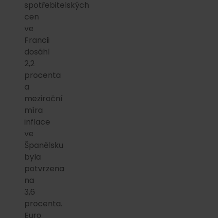
spotřebitelských
cen
ve
Francii
dosáhl
2,2
procenta
a
meziroční
míra
inflace
ve
Španělsku
byla
potvrzena
na
3,6
procenta.
Euro