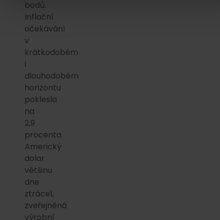
bodů.
Inflační
očekávání
v
krátkodobém
i
dlouhodobém
horizontu
poklesla
na
2,9
procenta.
Americký
dolar
většinu
dne
ztrácel,
zveřejněná
výrobní