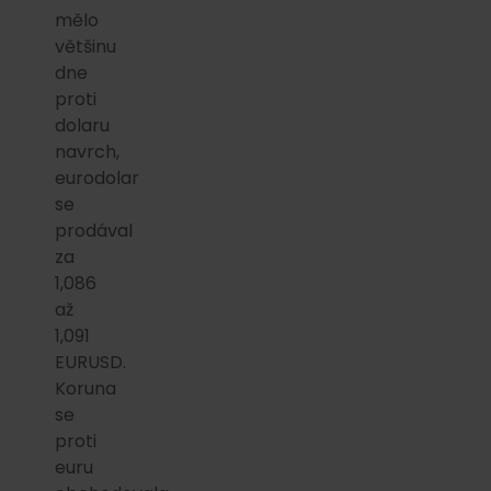
mělo
většinu
dne
proti
dolaru
navrch,
eurodolar
se
prodával
za
1,086
až
1,091
EURUSD.
Koruna
se
proti
euru