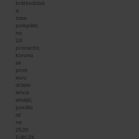
krátkodobá
si
zase
polepšila
na
2,6
procenta.
Koruna
se
proti
euru
držela
lehce
silnější,
posílila
až
na
25,20
EURCZK.