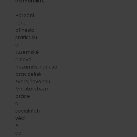
ekonomiku.
Páteční
ráno
přineslo
statistiku
o
tuzemské
říjnové
nezaměstnanosti
pravidelně
zveřejňovanou
Ministerstvem
práce
a
sociálních
věcí.
A
co