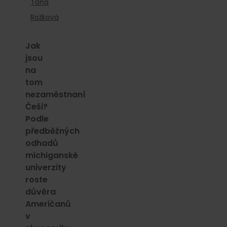
Táňa
Rožková
Jak
jsou
na
tom
nezaměstnaní
Češi?
Podle
předběžných
odhadů
michiganské
univerzity
roste
důvěra
Američanů
v