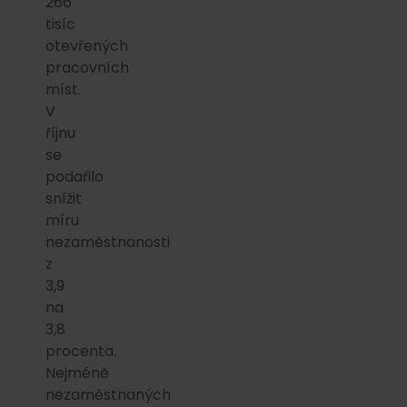
266
tisíc
otevřených
pracovních
míst.
V
říjnu
se
podařilo
snížit
míru
nezaměstnanosti
z
3,9
na
3,8
procenta.
Nejméně
nezaměstnaných