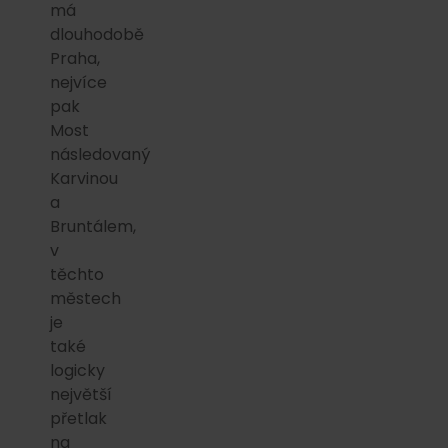
má
dlouhodobě
Praha,
nejvíce
pak
Most
následovaný
Karvinou
a
Bruntálem,
v
těchto
městech
je
také
logicky
největší
přetlak
na