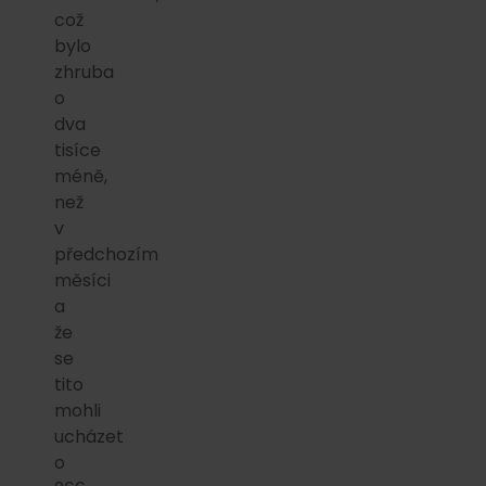
což
bylo
zhruba
o
dva
tisíce
méně,
než
v
předchozím
měsíci
a
že
se
tito
mohli
ucházet
o