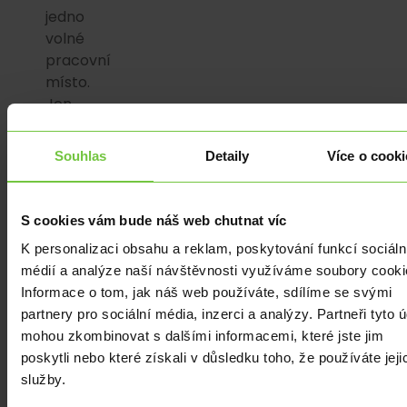
jedno
volné
pracovní
místo.
Jen
pro
srovnání,
Souhlas
Detaily
Více o cooki
podívejme
se
na
S cookies vám bude náš web chutnat víc
stejnou
K personalizaci obsahu a reklam, poskytování funkcí sociáln
problematiku
médií a analýze naší návštěvnosti využíváme soubory cooki
optikou
Informace o tom, jak náš web používáte, sdílíme se svými
Evropské
partnery pro sociální média, inzerci a analýzy. Partneři tyto 
unie.
mohou zkombinovat s dalšími informacemi, které jste jim
Míra
poskytli nebo které získali v důsledku toho, že používáte jeji
nezaměstnanosti
služby.
měřená