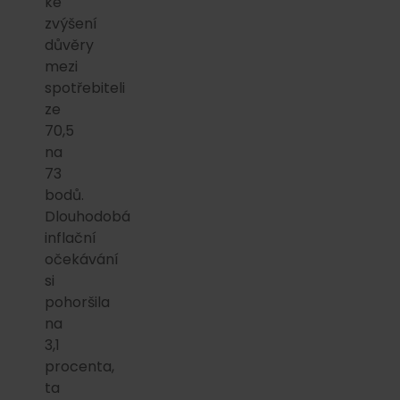
ke
zvýšení
důvěry
mezi
spotřebiteli
ze
70,5
na
73
bodů.
Dlouhodobá
inflační
očekávání
si
pohoršila
na
3,1
procenta,
ta