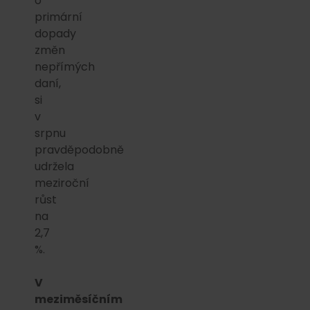
o
primární
dopady
změn
nepřímých
daní,
si
v
srpnu
pravděpodobně
udržela
meziroční
růst
na
2,7
%.
V
meziměsíčním