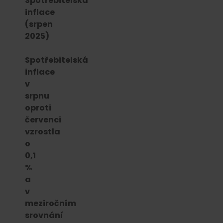
Spotřebitelská
inflace
(srpen
2025)
Spotřebitelská
inflace
v
srpnu
oproti
červenci
vzrostla
o
0,1
%
a
v
meziročním
srovnání