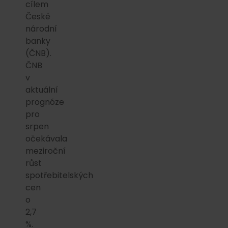
cílem
České
národní
banky
(ČNB).
ČNB
v
aktuální
prognóze
pro
srpen
očekávala
meziroční
růst
spotřebitelských
cen
o
2,7
%.