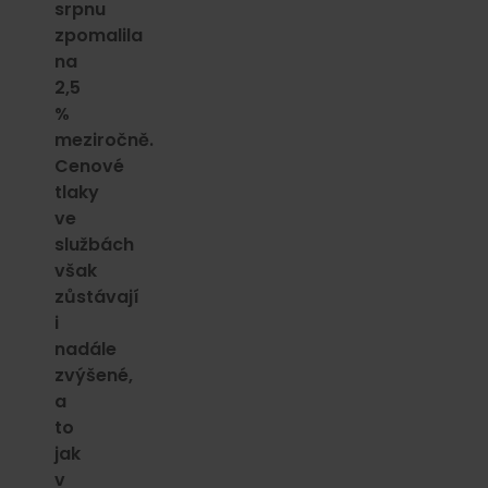
srpnu
zpomalila
na
2,5
%
meziročně.
Cenové
tlaky
ve
službách
však
zůstávají
i
nadále
zvýšené,
a
to
jak
v