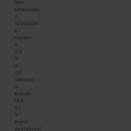
jako
stravování
a
ubytování
s
růstem
o
4,8
%
a
na
rekreaci
a
kultuře
(4,2
%).
V
srpnu
pokračoval