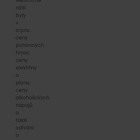
Meziročně
nižší
byly
v
srpnu
ceny
pohonných
hmot,
ceny
elektřiny
a
plynu,
ceny
alkoholických
nápojů
a
také
odívání
a