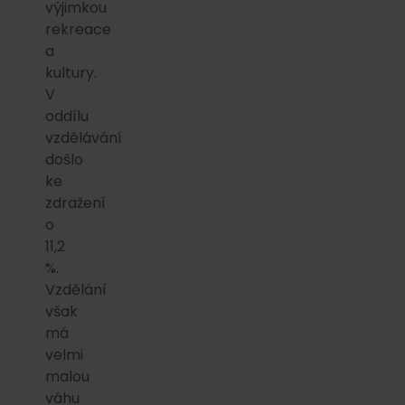
výjimkou
rekreace
a
kultury.
V
oddílu
vzdělávání
došlo
ke
zdražení
o
11,2
%.
Vzdělání
však
má
velmi
malou
váhu