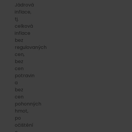
Jádrová
inflace,
tj.
celková
inflace
bez
regulovaných
cen,
bez
cen
potravin
a
bez
cen
pohonných
hmot,
po
očištění