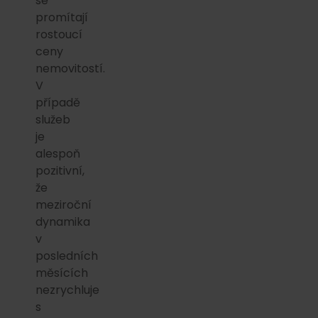
se
promítají
rostoucí
ceny
nemovitostí.
V
případě
služeb
je
alespoň
pozitivní,
že
meziroční
dynamika
v
posledních
měsících
nezrychluje
s