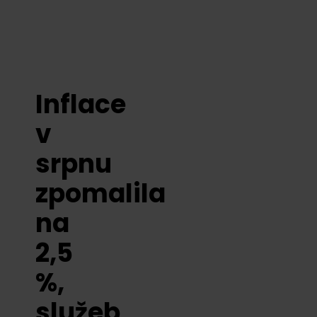
Inflace
v
srpnu
zpomalila
na
2,5
%,
služeb