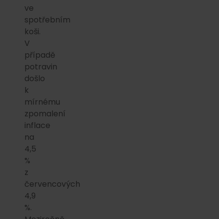
ve
spotřebním
koši.
V
případě
potravin
došlo
k
mírnému
zpomalení
inflace
na
4,5
%
z
červencových
4,9
%.