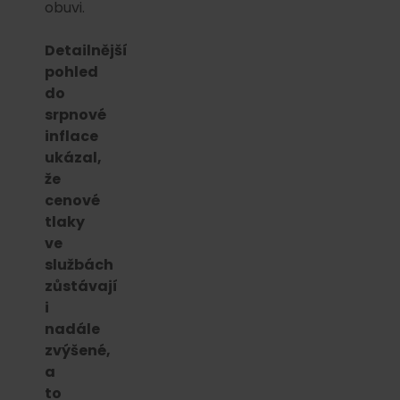
obuvi.
Detailnější
pohled
do
srpnové
inflace
ukázal,
že
cenové
tlaky
ve
službách
zůstávají
i
nadále
zvýšené,
a
to