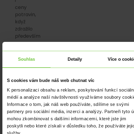
i
ceny
potravin,
když
zdražilo
především
maso,
oleje
a
Souhlas
Detaily
Více o cooki
tuky
a
také
S cookies vám bude náš web chutnat víc
pekárenské
K personalizaci obsahu a reklam, poskytování funkcí sociáln
výrobky.
médií a analýze naší návštěvnosti využíváme soubory cooki
Zdražování
Informace o tom, jak náš web používáte, sdílíme se svými
masa
partnery pro sociální média, inzerci a analýzy. Partneři tyto 
je
mohou zkombinovat s dalšími informacemi, které jste jim
odvislé
poskytli nebo které získali v důsledku toho, že používáte jeji
od
služby.