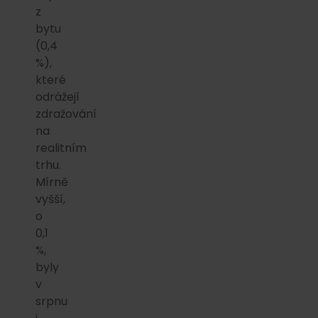
z
bytu
(0,4
%),
které
odrážejí
zdražování
na
realitním
trhu.
Mírně
vyšší,
o
0,1
%,
byly
v
srpnu