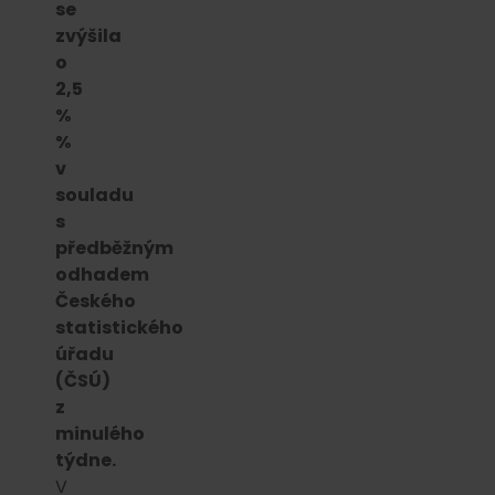
se
zvýšila
o
2,5
%
%
v
souladu
s
předběžným
odhadem
Českého
statistického
úřadu
(ČSÚ)
z
minulého
týdne.
V