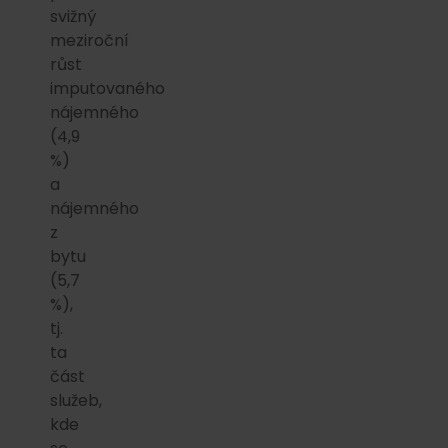
svižný
meziroční
růst
imputovaného
nájemného
(4,9
%)
a
nájemného
z
bytu
(5,7
%),
tj.
ta
část
služeb,
kde