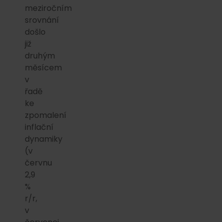
meziročním
srovnání
došlo
již
druhým
měsícem
v
řadě
ke
zpomalení
inflační
dynamiky
(v
červnu
2,9
%
r/r,
v