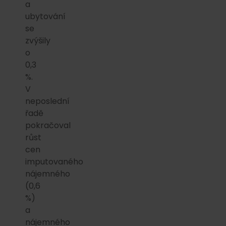
a
ubytování
se
zvýšily
o
0,3
%.
V
neposlední
řadě
pokračoval
růst
cen
imputovaného
nájemného
(0,6
%)
a
nájemného