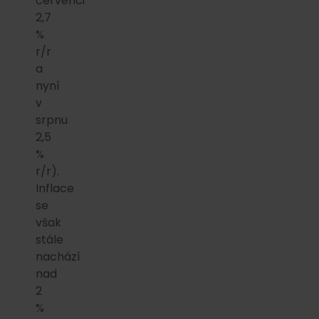
červenci
2,7
%
r/r
a
nyní
v
srpnu
2,5
%
r/r).
Inflace
se
však
stále
nachází
nad
2
%