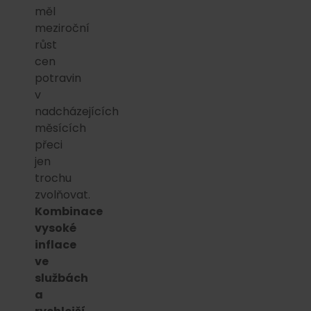
měl
meziroční
růst
cen
potravin
v
nadcházejících
měsících
přeci
jen
trochu
zvolňovat.
Kombinace
vysoké
inflace
ve
službách
a