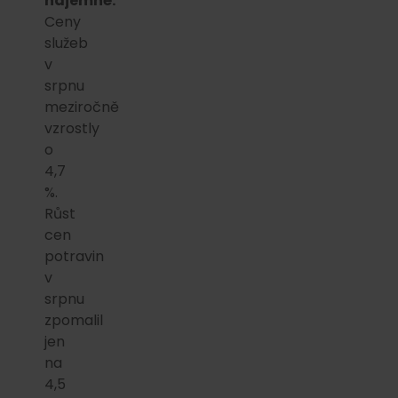
nájemné.
Ceny
služeb
v
srpnu
meziročně
vzrostly
o
4,7
%.
Růst
cen
potravin
v
srpnu
zpomalil
jen
na
4,5