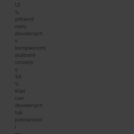
1,2
%,
přičemž
ceny
dovolených
s
komplexními
službami
vzrostly
o
3,9
%.
Růst
cen
dovolených
tak
pokračoval
i