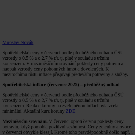
Miroslav Novák
Spotřebitelské ceny v červenci podle předběžného odhadu ČSÚ
vzrostly o 0,5 % a o 2,7 % r/r, tj. plně v souladu s tržním
konsenzem. V meziměsíčním srovnání poklesly ceny potravin a
naopak vzrostly ceny pohonných hmot a dovolených. K
meziročnímu růstu inflace přispívají především potraviny a služby.
Spotřebitelská inflace (červenec 2025) – předběžný odhad
Spotřebitelské ceny v červenci podle předběžného odhadu ČSÚ
vzrostly o 0,5 % a o 2,7 % r/r, tj. plně v souladu s tržním
konsenzem. Reakce koruny na zveřejněnou inflaci byla zcela
minimální. Aktuální kurz koruny
ZDE
.
Meziměsíční srovnání.
V červenci oproti červnu poklesly ceny
potravin, když pomohla pozitivní sezónnost. Ceny zeleniny a ovoce
v červenci obvykle klesají. Kromě toho pravděpodobně došlo např. i