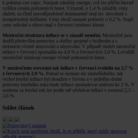
k poklesu cen vajec. Naopak zdražily energie, což lze přičíst hlavně
vyšším cenám pohonných hmot. Výrazně, o 1,4 % zdražily ceny
služeb, za čímž pravděpodobně dominantně stojí tzv. dovolené s
komplexními službami. Ceny zboží naopak poklesly o 0,2 %. Např.
ceny odívání a obuvi mají v červenci tendenci klesat.
Meziroční struktura inflace se v zásadě nemění.
Meziročně jsou
dražší především potraviny a služby spojené s bydlením a s
turismem včetně stravování a ubytování. V případě služeb meziroční
inflace v červenci zpomalila na 4,8 % z červnových 5,0 %. Levnější
meziročně zůstávají energie včetně pohonných hmot.
V meziročním srovnání tak inflace v červenci zvolnila na 2,7 %
z červnových 2,9 %.
Pokud se nestane nic mimořádného, tak
vrchol letošní inflace byl dosažen v červnu a v průběhu druhé
poloviny letošního roku bude inflace zpomalovat směrem ke 2 %. V
souhrnu za letošní rok lze podle mě očekávat inflaci v rozmezí 2,3 –
2,6 %.
Sdílet článek