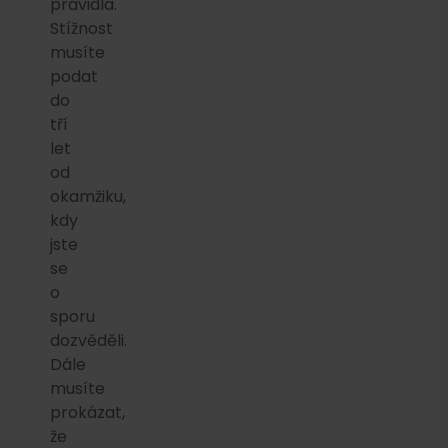
pravidla.
Stížnost
musíte
podat
do
tří
let
od
okamžiku,
kdy
jste
se
o
sporu
dozvěděli.
Dále
musíte
prokázat,
že