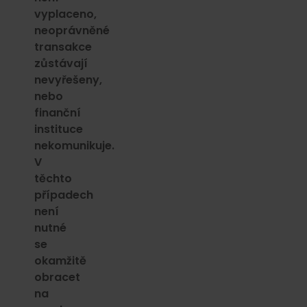
vyplaceno,
neoprávněné
transakce
zůstávají
nevyřešeny,
nebo
finanční
instituce
nekomunikuje.
V
těchto
případech
není
nutné
se
okamžitě
obracet
na