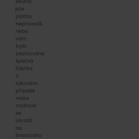
Možná
jste
platbu
neprovedli,
nebo
vám
byla
zaúčtována
špatná
částka.
V
takovém
případě
máte
možnost
se
obrátit
na
finančního