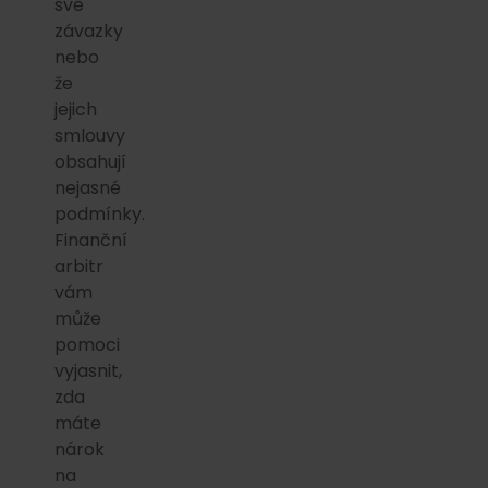
své
závazky
nebo
že
jejich
smlouvy
obsahují
nejasné
podmínky.
Finanční
arbitr
vám
může
pomoci
vyjasnit,
zda
máte
nárok
na