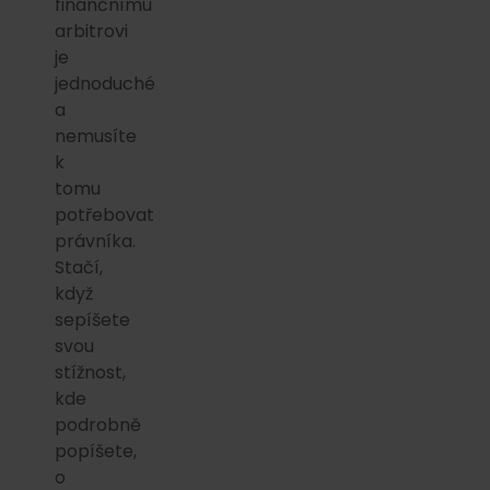
finančnímu
arbitrovi
je
jednoduché
a
nemusíte
k
tomu
potřebovat
právníka.
Stačí,
když
sepíšete
svou
stížnost,
kde
podrobně
popíšete,
o