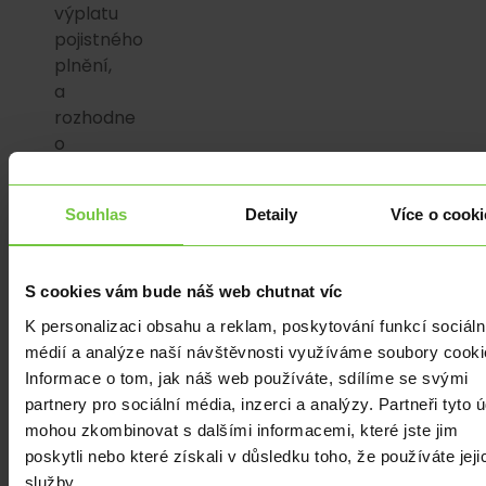
výplatu
pojistného
plnění,
a
rozhodne
o
dalším
postupu.
Souhlas
Detaily
Více o cooki
Výhody
a
S cookies vám bude náš web chutnat víc
nevýhody
arbitra
K personalizaci obsahu a reklam, poskytování funkcí sociáln
vs.
médií a analýze naší návštěvnosti využíváme soubory cooki
soudní
Informace o tom, jak náš web používáte, sdílíme se svými
řízení
partnery pro sociální média, inzerci a analýzy. Partneři tyto 
mohou zkombinovat s dalšími informacemi, které jste jim
Předností
poskytli nebo které získali v důsledku toho, že používáte jeji
finančního
služby.