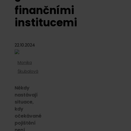
finančními
institucemi
22.10.2024
Monika
Škubalová
Někdy
nastávají
situace,
kdy
očekávané
pojištění
není