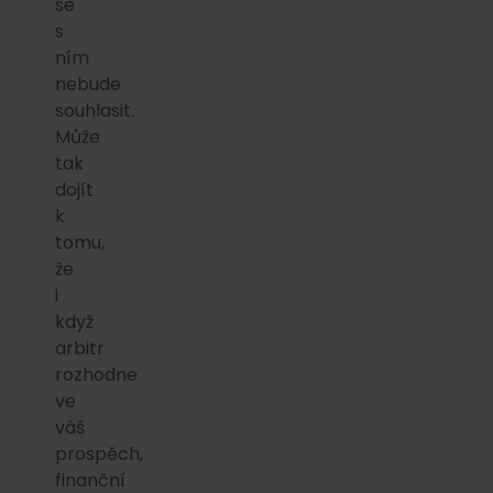
se
s
ním
nebude
souhlasit.
Může
tak
dojít
k
tomu,
že
i
když
arbitr
rozhodne
ve
váš
prospěch,
finanční