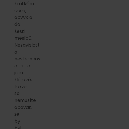
krátkém
čase,
obvykle
do
šesti
měsíců.
Nezávislost
a
nestrannost
arbitra
jsou
klíčové,
takže
se
nemusíte
obávat,
že
by
byl