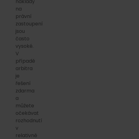
náklady
na
právní
zastoupení
jsou
často
vysoké.
V
případě
arbitra
je
řešení
zdarma
a
můžete
očekávat
rozhodnutí
v
relativně