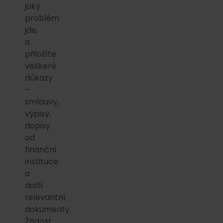
jaký
problém
jde,
a
přiložíte
veškeré
důkazy
–
smlouvy,
výpisy,
dopisy
od
finanční
instituce
a
další
relevantní
dokumenty.
Žádost