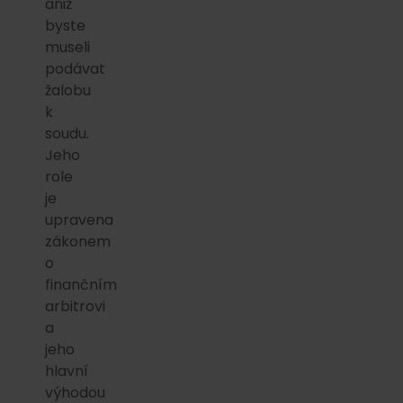
aniž
byste
museli
podávat
žalobu
k
soudu.
Jeho
role
je
upravena
zákonem
o
finančním
arbitrovi
a
jeho
hlavní
výhodou