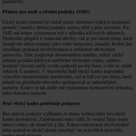
požadavky.
Přínosy pro malé a střední podniky (SME)
Etický kodex nemusí být nutně pouze doménou velkých korporací,
protože i menší a střední podniky mohou těžit z jeho zavedení. Pro
SME má kodex významnou roli v několika klíčových oblastech.
Především přispívá k budování důvěry, což je pro menší firmy, které
nemají tak silnou reputaci jako velké korporace, zásadní. Kodex jim
umožňuje prokázat důvěryhodnost a serióznost obchodním
partnerům. Dále podporuje dlouhodobou stabilitu, neboť etické
jednání pomáhá udržovat udržitelné obchodní vztahy, zatímco
neetické chování může rychle poškodit pověst firmy a vést ke ztrátě
zakázek či partnerů. V neposlední řadě etický kodex napomáhá
vyhovění mezinárodním standardům, což je klíčové pro firmy, které
působí na globálním trhu nebo spolupracují se zahraničními
partnery. Kodex se tak může stát významnou konkurenční výhodou,
nebo dokonce nutností.
Proč etický kodex potřebuje podporu
Bez aktivní podpory a příkladu ze strany vedení může být etický
kodex neefektivní. Zaměstnanci musí vidět, že vedení firmy nejen
mluví o etice, ale skutečně ji žije. Pokud vedení není důvěryhodné
nebo pokud se etické zásady porušují i na nejvyšších úrovních,
kodex ztratí význam.