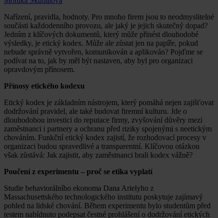
Monika Škubalová
Nařízení, pravidla, hodnoty. Pro mnoho firem jsou to neodmyslitelné
součásti každodenního provozu, ale jaký je jejich skutečný dopad?
Jedním z klíčových dokumentů, který může přinést dlouhodobé
výsledky, je etický kodex. Může ale zůstat jen na papíře, pokud
nebude správně vytvořen, komunikován a aplikován? Pojďme se
podívat na to, jak by měl být nastaven, aby byl pro organizaci
opravdovým přínosem.
Přínosy etického kodexu
Etický kodex je základním nástrojem, který pomáhá nejen zajišťovat
dodržování pravidel, ale také budovat firemní kulturu. Jde o
dlouhodobou investici do reputace firmy, zvyšování důvěry mezi
zaměstnanci i partnery a ochranu před riziky spojenými s neetickým
chováním. Funkční etický kodex zajistí, že rozhodovací procesy v
organizaci budou spravedlivé a transparentní. Klíčovou otázkou
však zůstává: Jak zajistit, aby zaměstnanci brali kodex vážně?
Poučení z experimentu – proč se etika vyplatí
Studie behaviorálního ekonoma Dana Arielyho z
Massachusettského technologického institutu poskytuje zajímavý
pohled na lidské chování. Během experimentu bylo studentům před
testem nabídnuto podepsat čestné prohlášení o dodržování etických