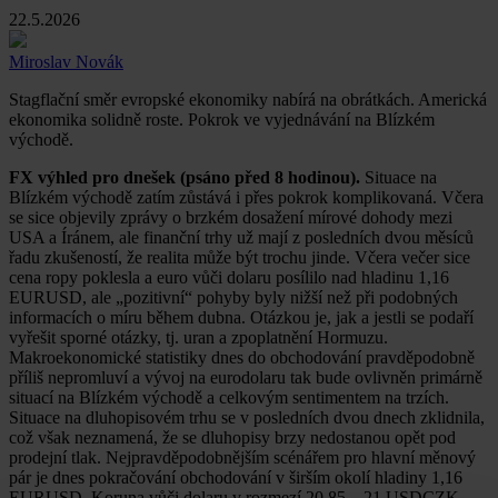
22.5.2026
Miroslav Novák
Stagflační směr evropské ekonomiky nabírá na obrátkách. Americká
ekonomika solidně roste. Pokrok ve vyjednávání na Blízkém
východě.
FX výhled pro dnešek (psáno před 8 hodinou).
Situace na
Blízkém východě zatím zůstává i přes pokrok komplikovaná. Včera
se sice objevily zprávy o brzkém dosažení mírové dohody mezi
USA a Íránem, ale finanční trhy už mají z posledních dvou měsíců
řadu zkušeností, že realita může být trochu jinde. Včera večer sice
cena ropy poklesla a euro vůči dolaru posílilo nad hladinu 1,16
EURUSD, ale „pozitivní“ pohyby byly nižší než při podobných
informacích o míru během dubna. Otázkou je, jak a jestli se podaří
vyřešit sporné otázky, tj. uran a zpoplatnění Hormuzu.
Makroekonomické statistiky dnes do obchodování pravděpodobně
příliš nepromluví a vývoj na eurodolaru tak bude ovlivněn primárně
situací na Blízkém východě a celkovým sentimentem na trzích.
Situace na dluhopisovém trhu se v posledních dvou dnech zklidnila,
což však neznamená, že se dluhopisy brzy nedostanou opět pod
prodejní tlak. Nejpravděpodobnějším scénářem pro hlavní měnový
pár je dnes pokračování obchodování v širším okolí hladiny 1,16
EURUSD. Koruna vůči dolaru v rozmezí 20,85 – 21 USDCZK.