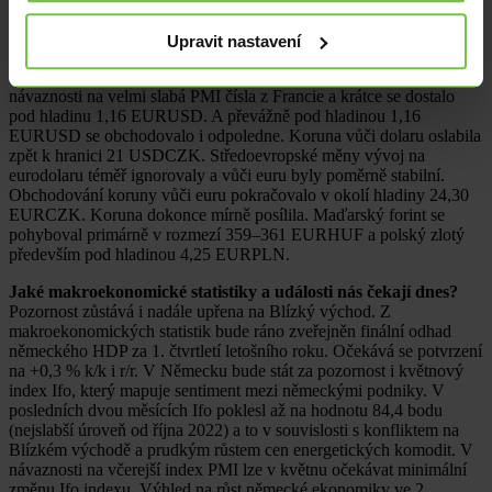
neanualizovaném vyjádření používaném v ČR).
Upravit nastavení
Stručně ke včerejšímu obchodování na devizovém trhu.
Na
hlavním měnovém páru ve čtvrtek ráno euro prudce oslabilo v
návaznosti na velmi slabá PMI čísla z Francie a krátce se dostalo
pod hladinu 1,16 EURUSD. A převážně pod hladinou 1,16
EURUSD se obchodovalo i odpoledne. Koruna vůči dolaru oslabila
zpět k hranici 21 USDCZK. Středoevropské měny vývoj na
eurodolaru téměř ignorovaly a vůči euru byly poměrně stabilní.
Obchodování koruny vůči euru pokračovalo v okolí hladiny 24,30
EURCZK. Koruna dokonce mírně posílila. Maďarský forint se
pohyboval primárně v rozmezí 359–361 EURHUF a polský zlotý
především pod hladinou 4,25 EURPLN.
Jaké makroekonomické statistiky a události nás čekají dnes?
Pozornost zůstává i nadále upřena na Blízký východ. Z
makroekonomických statistik bude ráno zveřejněn finální odhad
německého HDP za 1. čtvrtletí letošního roku. Očekává se potvrzení
na +0,3 % k/k i r/r. V Německu bude stát za pozornost i květnový
index Ifo, který mapuje sentiment mezi německými podniky. V
posledních dvou měsících Ifo poklesl až na hodnotu 84,4 bodu
(nejslabší úroveň od října 2022) a to v souvislosti s konfliktem na
Blízkém východě a prudkým růstem cen energetických komodit. V
návaznosti na včerejší index PMI lze v květnu očekávat minimální
změnu Ifo indexu. Výhled na růst německé ekonomiky ve 2.