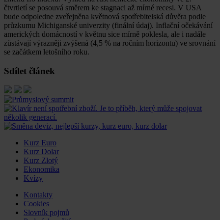
čtvrtletí se posouvá směrem ke stagnaci až mírné recesi. V USA
bude odpoledne zveřejněna květnová spotřebitelská důvěra podle
průzkumu Michiganské univerzity (finální údaj). Inflační očekávání
amerických domácností v květnu sice mírně poklesla, ale i nadále
zůstávají výrazněji zvýšená (4,5 % na ročním horizontu) ve srovnání
se začátkem letošního roku.
Sdílet článek
Kurz Euro
Kurz Dolar
Kurz Zlotý
Ekonomika
Kvízy
Kontakty
Cookies
Slovník pojmů