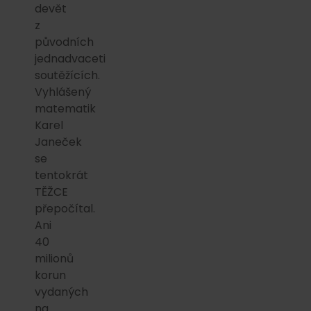
devět
z
původních
jednadvaceti
soutěžících.
Vyhlášený
matematik
Karel
Janeček
se
tentokrát
TĚŽCE
přepočítal.
Ani
40
milionů
korun
vydaných
na