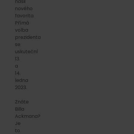
našli
nového
favorita.
Přímá
volba
prezidenta
se
uskuteční
13.
a
14.
ledna
2023.
Znáte
Billa
Ackmana?
Je
to