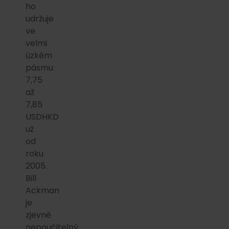
ho
udržuje
ve
velmi
úzkém
pásmu
7,75
až
7,85
USDHKD
už
od
roku
2005.
Bill
Ackman
je
zjevně
nepoučitelný…