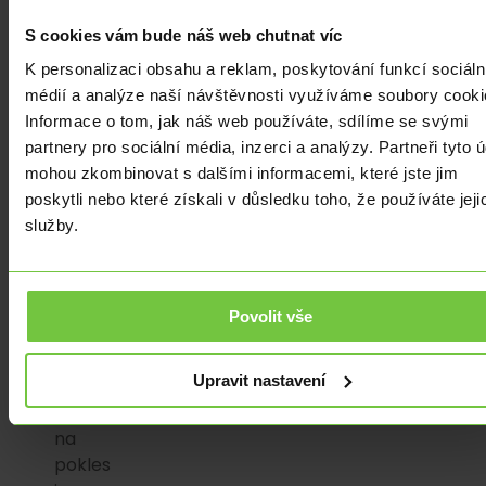
tehdy
S cookies vám bude náš web chutnat víc
ohlásil
K personalizaci obsahu a reklam, poskytování funkcí sociáln
otevření
médií a analýze naší návštěvnosti využíváme soubory cooki
velké
Informace o tom, jak náš web používáte, sdílíme se svými
short
partnery pro sociální média, inzerci a analýzy. Partneři tyto 
pozice
mohou zkombinovat s dalšími informacemi, které jste jim
s
poskytli nebo které získali v důsledku toho, že používáte jeji
cílem
služby.
poslat
akcie
výše
zmíněné
Povolit vše
společnosti
k
Upravit nastavení
šípku.
Spekulace
na
pokles