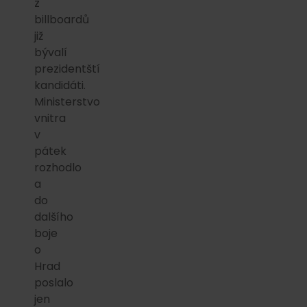
z
billboardů
již
bývalí
prezidentští
kandidáti.
Ministerstvo
vnitra
v
pátek
rozhodlo
a
do
dalšího
boje
o
Hrad
poslalo
jen