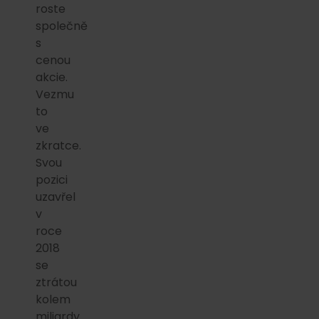
roste
společně
s
cenou
akcie.
Vezmu
to
ve
zkratce.
Svou
pozici
uzavřel
v
roce
2018
se
ztrátou
kolem
miliardy