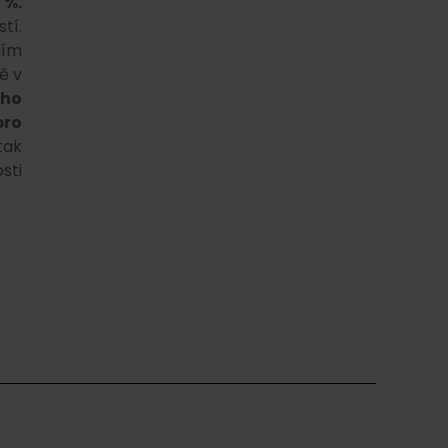
 %.
tí.
ším
ě v
ího
pro
tak
sti