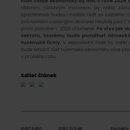
Růst české ekonomiky by měl v roce 2026 o
Hlavním růstovým motorem by měla zůsta
Spotřebitelé budou i nadále těžit ze svižného r
potravinám a energiím dostane hlouběji pod 2 %. 
první polovině r. 2025 utlumené.
Po více jak d
sektoru, kterému bude pomáhat německá ex
tuzemské firmy.
V neposlední řadě by měla le
bude letošní růst tuzemské ekonomiky více plo
v průběhu roku.
Sdílet článek
KURZ EURO
KURZ DOLAR
Kontakty