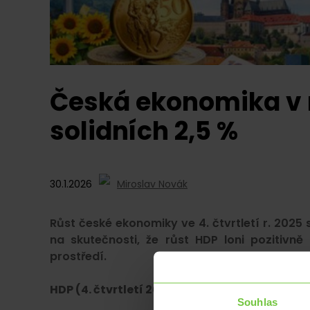
Česká ekonomika v r
solidních 2,5 %
30.1.2026
Miroslav Novák
Růst české ekonomiky ve 4. čtvrtletí r. 2025
na skutečnosti, že růst HDP loni pozitivně
prostředí.
HDP (4. čtvrtletí 2025) - předběžný odhad
Souhlas