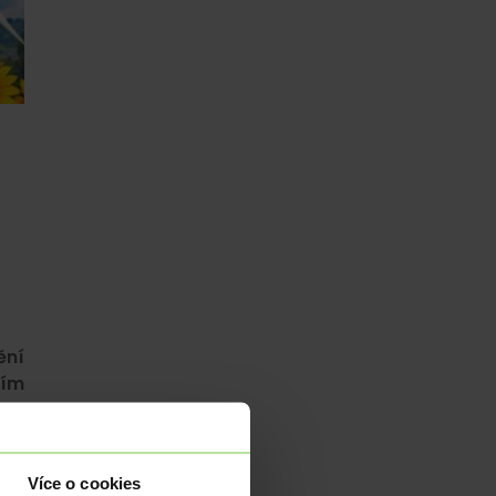
ění
ším
Více o cookies