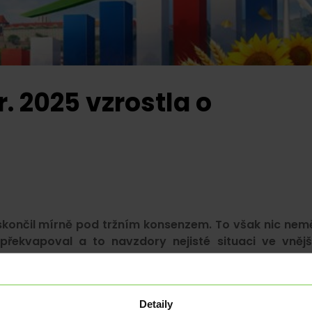
. 2025 vzrostla o
 skončil mírně pod tržním konsenzem. To však nic nem
 překvapoval a to navzdory nejisté situaci ve vněj
Detaily