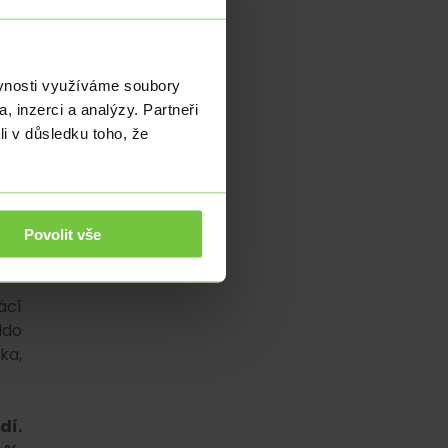
SÚ)
 se
2,5
ěvnosti využíváme soubory
, inzerci a analýzy. Partneři
li v důsledku toho, že
ově
ího
ady
tě,
 se
Povolit vše
ácí
ldo
ka,
dí.