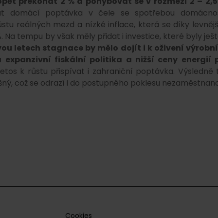
pět překonat 2 % a pohybovat se v rozmezí 2 – 2,5
t domácí poptávka v čele se spotřebou domácnos
ůstu reálných mezd a nízké inflace, která se díky levněj
Na tempu by však měly přidat i investice, které byly ješt
vou letech stagnace by mělo dojít i k oživení výrobn
panzivní fiskální politika a nižší ceny energií 
tos k růstu přispívat i zahraniční poptávka. Výsledně 
šný, což se odrazí i do postupného poklesu nezaměstnano
Cookies