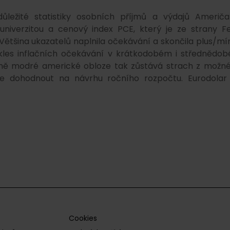
ůležité statistiky osobních příjmů a výdajů Američa
niverzitou a cenový index PCE, který je ze strany F
ětšina ukazatelů naplnila očekávání a skončila plus/mí
okles inflačních očekávání v krátkodobém i střednědo
tně modré americké obloze tak zůstává strach z možn
ne dohodnout na návrhu ročního rozpočtu. Eurodolar
Cookies