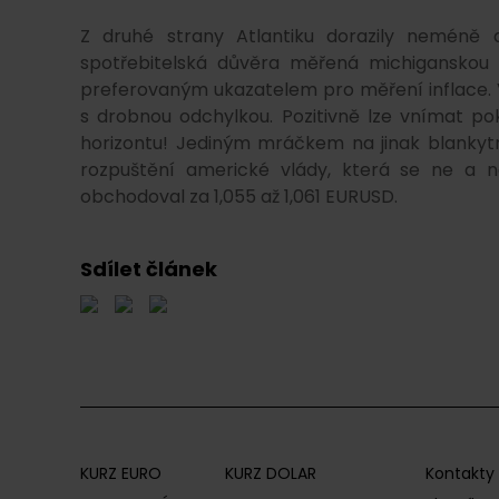
Z druhé strany Atlantiku dorazily neméně d
spotřebitelská důvěra měřená michiganskou u
preferovaným ukazatelem pro měření inflace. V
s drobnou odchylkou. Pozitivně lze vnímat p
horizontu! Jediným mráčkem na jinak blanky
rozpuštění americké vlády, která se ne a 
obchodoval za 1,055 až 1,061 EURUSD.
Sdílet článek
KURZ EURO
KURZ DOLAR
Kontakty