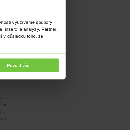
álu
2,9
ský
ěvnosti využíváme soubory
, inzerci a analýzy. Partneři
čně
li v důsledku toho, že
y o
vá,
 to
ů a
Povolit vše
mám
nat
 se
šší
ce,
alo