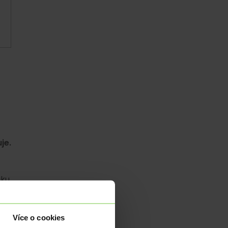
je.
ku.
ový
olů
 se
Více o cookies