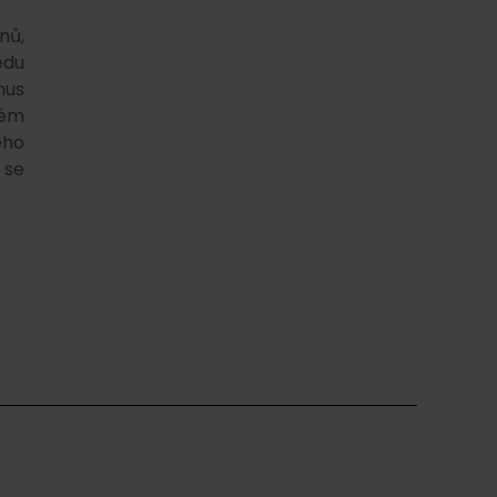
nů,
edu
nus
bém
ého
 se