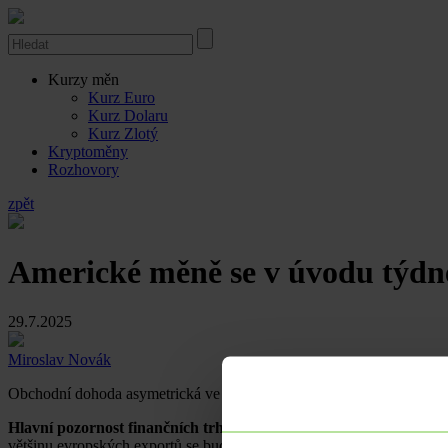
Kurzy měn
Kurz Euro
Kurz Dolaru
Kurz Zlotý
Kryptoměny
Rozhovory
zpět
Americké měně se v úvodu týdne
29.7.2025
Miroslav Novák
Obchodní dohoda asymetrická ve prospěch USA a v neprospěch EU. Amer
Hlavní pozornost finančních trhů byla na začátku nového týdn
většinu evropských exportů se bude vztahovat 15 % celní sazba, a to 