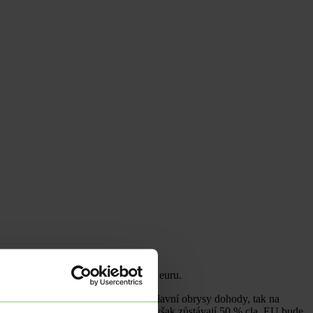
 oslabila vůči dolaru a mírně vůči euru.
 USA a EU.
Pokud se podíváme na hlavní obrysy dohody, tak na
 budou činit 25 %. Na hliník a ocel však zůstávají 50 % cla. EU bude