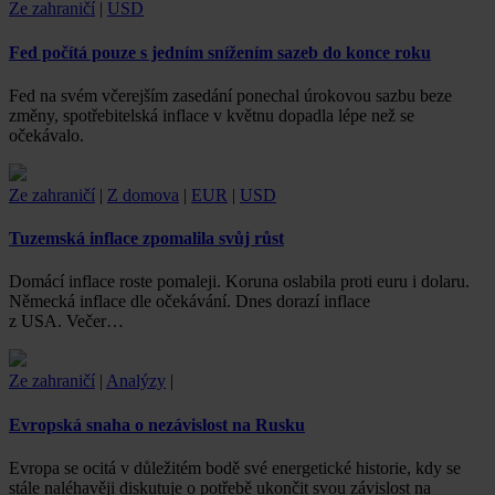
Ze zahraničí
|
USD
Fed počítá pouze s jedním snížením sazeb do konce roku
Fed na svém včerejším zasedání ponechal úrokovou sazbu beze
změny, spotřebitelská inflace v květnu dopadla lépe než se
očekávalo.
Ze zahraničí
|
Z domova
|
EUR
|
USD
Tuzemská inflace zpomalila svůj růst
Domácí inflace roste pomaleji. Koruna oslabila proti euru i dolaru.
Německá inflace dle očekávání. Dnes dorazí inflace
z USA. Večer…
Ze zahraničí
|
Analýzy
|
Evropská snaha o nezávislost na Rusku
Evropa se ocitá v důležitém bodě své energetické historie, kdy se
stále naléhavěji diskutuje o potřebě ukončit svou závislost na