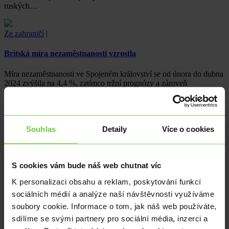
ruských…
Ze zahraničí
|
Britská míra nezaměstnanosti vzrostla
Míra nezaměstnanosti ve Spojeném království se od února do dubna
2024 zvýšila na 4,4 %, zatímco tržní prognózy a zároveň
hodnota za…
Ze zahraničí
|
Z domova
|
EUR
|
USD
Souhlas
Detaily
Více o cookies
Eurovolby pomohly dolaru
Trhy včera vstoupily do nového týdne po proběhlých volbách do
S cookies vám bude náš web chutnat víc
Evropského parlamentu. Po nich euro dále ztrácelo vůči dolaru.
K personalizaci obsahu a reklam, poskytování funkcí
sociálních médií a analýze naší návštěvnosti využíváme
Ze zahraničí
|
USD
soubory cookie. Informace o tom, jak náš web používáte,
Amerika překvapila
sdílíme se svými partnery pro sociální média, inzerci a