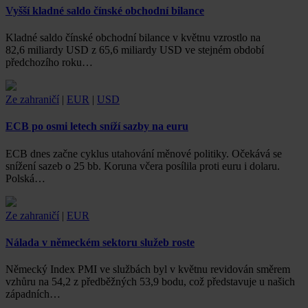
Vyšší kladné saldo čínské obchodní bilance
Kladné saldo čínské obchodní bilance v květnu vzrostlo na
82,6 miliardy USD z 65,6 miliardy USD ve stejném období
předchozího roku…
Ze zahraničí
|
EUR
|
USD
ECB po osmi letech sníží sazby na euru
ECB dnes začne cyklus utahování měnové politiky. Očekává se
snížení sazeb o 25 bb. Koruna včera posílila proti euru i dolaru.
Polská…
Ze zahraničí
|
EUR
Nálada v německém sektoru služeb roste
Německý Index PMI ve službách byl v květnu revidován směrem
vzhůru na 54,2 z předběžných 53,9 bodu, což představuje u našich
západních…