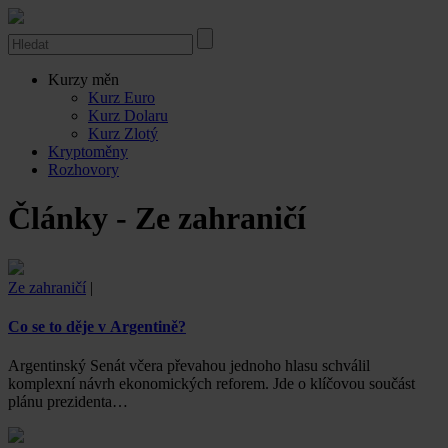
Kurzy měn
Kurz Euro
Kurz Dolaru
Kurz Zlotý
Kryptoměny
Rozhovory
Články - Ze zahraničí
Ze zahraničí
|
Co se to děje v Argentině?
Argentinský Senát včera převahou jednoho hlasu schválil
komplexní návrh ekonomických reforem. Jde o klíčovou součást
plánu prezidenta…