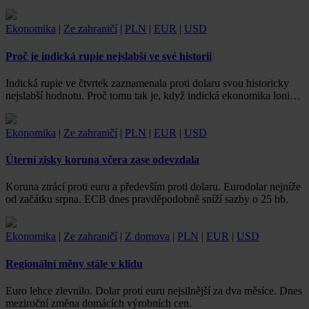
Ekonomika
|
Ze zahraničí
|
PLN
|
EUR
|
USD
Proč je indická rupie nejslabší ve své historii
Indická rupie ve čtvrtek zaznamenala proti dolaru svou historicky
nejslabší hodnotu. Proč tomu tak je, když indická ekonomika loni…
Ekonomika
|
Ze zahraničí
|
PLN
|
EUR
|
USD
Úterní zisky koruna včera zase odevzdala
Koruna ztrácí proti euru a především proti dolaru. Eurodolar nejníže
od začátku srpna. ECB dnes pravděpodobně sníží sazby o 25 bb.
Ekonomika
|
Ze zahraničí
|
Z domova
|
PLN
|
EUR
|
USD
Regionální měny stále v klidu
Euro lehce zlevnilo. Dolar proti euru nejsilnější za dva měsíce. Dnes
meziroční změna domácích výrobních cen.