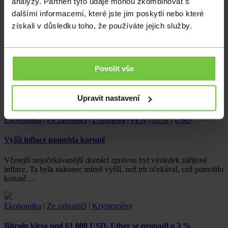
analýzy. Partneři tyto údaje mohou zkombinovat s
nedávno…
dalšími informacemi, které jste jim poskytli nebo které
získali v důsledku toho, že používáte jejich služby.
Ze zahraničí
|
Z domova
|
PLN
|
EUR
|
USD
„Odhalení“ Satoshiho v dokumentu HBO
Povolit vše
Dokumentární film HBO „MONEY ELECTRIC: THE BITCOIN
MYSTERY“, který měl údajně odhalit identitu Satoshiho
Nakamota, tajemného tvůrce…
Upravit nastavení
Ekonomika
|
Ze zahraničí
|
Z domova
|
PLN
|
EUR
|
USD
Vyšší inflace pomohla koruně
Včerejší nejočekávanější domácí zprávou byl výsledek zářijové
inflace. Ta byla nakonec mírně vyšší, než trh očekával, což pomohlo
koruně…
Ekonomika
|
Ze zahraničí
|
Kryptoměny
Bitcoin klesá pod 61 000 USD, Ether se propadl o 3 %