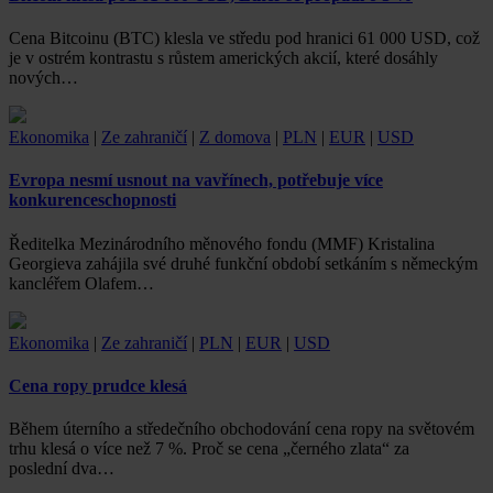
Cena Bitcoinu (BTC) klesla ve středu pod hranici 61 000 USD, což
je v ostrém kontrastu s růstem amerických akcií, které dosáhly
nových…
Ekonomika
|
Ze zahraničí
|
Z domova
|
PLN
|
EUR
|
USD
Evropa nesmí usnout na vavřínech, potřebuje více
konkurenceschopnosti
Ředitelka Mezinárodního měnového fondu (MMF) Kristalina
Georgieva zahájila své druhé funkční období setkáním s německým
kancléřem Olafem…
Ekonomika
|
Ze zahraničí
|
PLN
|
EUR
|
USD
Cena ropy prudce klesá
Během úterního a středečního obchodování cena ropy na světovém
trhu klesá o více než 7 %. Proč se cena „černého zlata“ za
poslední dva…