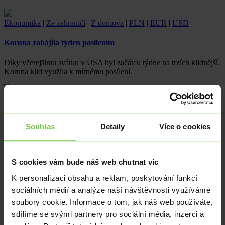
Ekonomika
|
Ze zahraničí
|
Z domova
|
PLN
|
EUR
|
USD
Koruna zahájila týden posílením
Díky včerejšímu svátku v USA byl začátek týdne na trzích klidnější.
Koruna klid využila k mírnému posílení.
Ze zahraničí
|
Z domova
|
PLN
|
EUR
|
USD
Inflace v centru pozornosti
Souhlas
Detaily
Více o cookies
Z USA dorazily další inflační údaje. Krátkodobá inflační očekávání
si pohoršila, spotřebitelská důvěra se opět propadá.
S cookies vám bude náš web chutnat víc
Ekonomika
|
Ze zahraničí
|
Z domova
|
PLN
|
EUR
|
USD
K personalizaci obsahu a reklam, poskytování funkcí
sociálních médií a analýze naší návštěvnosti využíváme
Německá ekonomika se nachází ve vážné krizi
soubory cookie. Informace o tom, jak náš web používáte,
Německá ekonomika se nachází ve vážné krizi a na konci roku
sdílíme se svými partnery pro sociální média, inzerci a
2024 jí hrozí další recese. Ministr hospodářství Robert Habeck