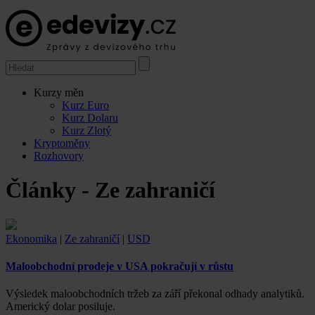
Kurzy měn
Kurz Euro
Kurz Dolaru
Kurz Zlotý
Kryptoměny
Rozhovory
Články - Ze zahraničí
Ekonomika
|
Ze zahraničí
|
USD
Maloobchodní prodeje v USA pokračují v růstu
Výsledek maloobchodních tržeb za září překonal odhady analytiků.
Americký dolar posiluje.